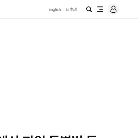
로
English
日本語
그
검
전
인
색
체
메
뉴