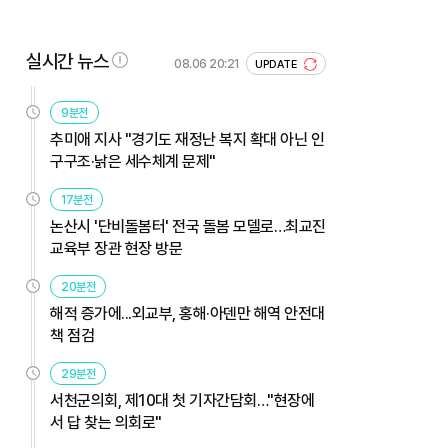
실시간 뉴스
08.06 20:21
UPDATE
9분전
추미애 지사 "경기도 재정난 복지 확대 아닌 인
구구조·낡은 세수체계 문제"
17분전
논산시 '단비돌봄터' 전국 돌봄 모델로…최교진
교육부 장관 현장 방문
20분전
해적 증가에...외교부, 홍해·아덴만 해역 안전대
책 점검
29분전
서천군의회, 제10대 첫 기자간담회…"현장에
서 답 찾는 의회로"