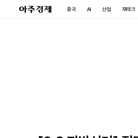
아
중국
AI
산업
재테크
주
경
제