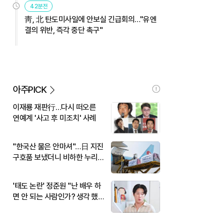
42분전
靑, 北 탄도미사일에 안보실 긴급회의…"유엔
결의 위반, 즉각 중단 촉구"
아주PICK
이재룡 재판行…다시 떠오른
연예계 '사고 후 미조치' 사례
"한국산 물은 안마셔"…日 지진
구호품 보냈더니 비하한 누리
꾼
'태도 논란' 정준원 "난 배우 하
면 안 되는 사람인가? 생각 했
다"