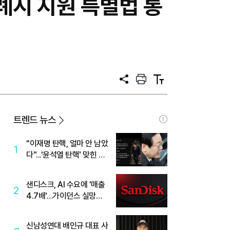
특례시 지원 특별법 통
공
프
텍
유
린
스
트
트
크
기
트렌드 뉴스
"이재명 탄핵, 얼마 안 남았
1
다"...'윤석열 탄핵' 맞힌 무
당, '성지글' 등장
샌디스크, AI 수요에 '매출
2
4.7배'…가이던스 실망에
'주가는 하락'
신남성연대 배인규 대표 사