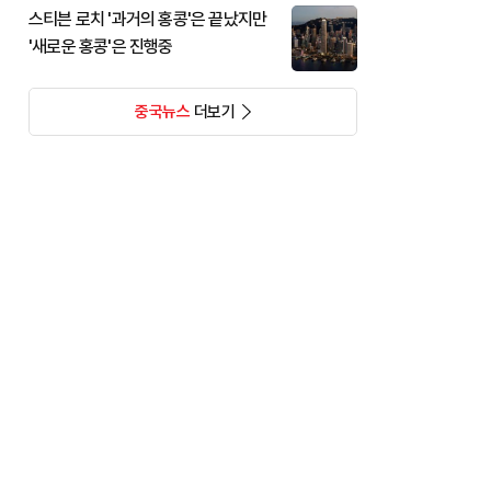
스티븐 로치 '과거의 홍콩'은 끝났지만
'새로운 홍콩'은 진행중
중국뉴스
더보기