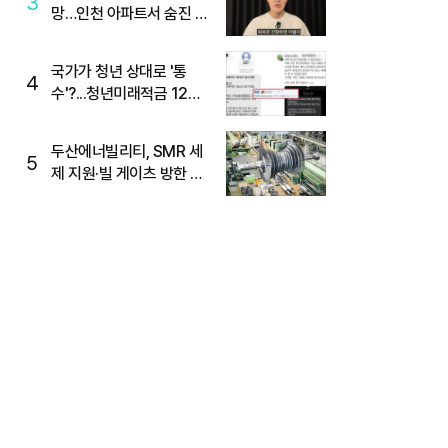
3
망…인천 아파트서 숨진 채
발견
국가가 청년 상대로 '통
4
수'?...청년미래적금 12%
준다더니 "응, 오류야"
두산에너빌리티, SMR 세
5
제 지원·빌 게이츠 방한 기
대에 5%대 강세