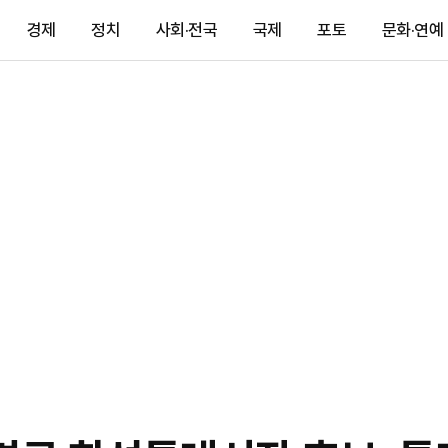
경제
정치
사회·전국
국제
포토
문화·연예