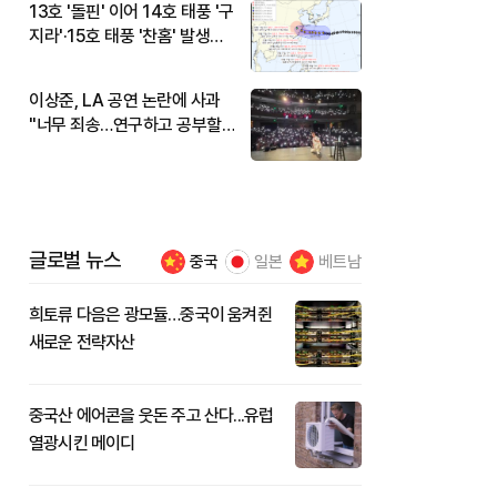
13호 '돌핀' 이어 14호 태풍 '구
지라'·15호 태풍 '찬홈' 발생…
현재 위치와 이동경로는?
이상준, LA 공연 논란에 사과
"너무 죄송…연구하고 공부할
것"
글로벌 뉴스
중국
일본
베트남
희토류 다음은 광모듈…중국이 움켜쥔
새로운 전략자산
중국산 에어콘을 웃돈 주고 산다...유럽
열광시킨 메이디