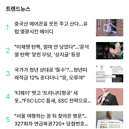
트렌드뉴스
중국산 에어콘을 웃돈 주고 산다...유
1
럽 열광시킨 메이디
"이재명 탄핵, 얼마 안 남았다"...'윤석
2
열 탄핵' 맞힌 무당, '성지글' 등장
국가가 청년 상대로 '통수'?...청년미
3
래적금 12% 준다더니 "응, 오류야"
'티웨이' 벗고 '트리니티항공' 새
4
옷…"FSC·LCC 틈새, SSC 전략으로
공략"
"서울 여행하는 꿈 뒤 찾아온 행운"…
5
327회차 연금복권720+ 당첨번호조