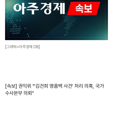
[그래픽=아주경제 DB]
[속보] 권익위 "'김건희 명품백 사건' 처리 의혹, 국가
수사본부 의뢰"