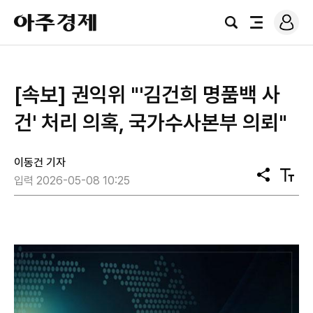
로
아
그
검
전
주
인
색
체
경
메
제
뉴
[속보] 권익위 "'김건희 명품백 사
건' 처리 의혹, 국가수사본부 의뢰"
이동건 기자
공
텍
입력 2026-05-08 10:25
유
스
트
크
기