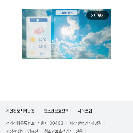
더보기
arrow_forward_ios
Unmute
개인정보처리방침
청소년보호정책
사이트맵
정기간행등록번호 : 서울 아 00493
회장·발행인 : 곽영길
사장·편집인 : 임규진
청소년보호책임자 : 전운