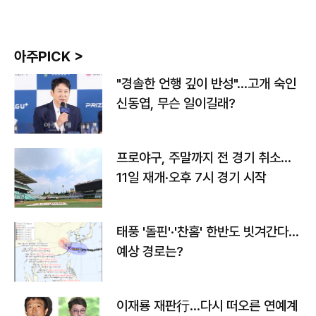
아주PICK >
"경솔한 언행 깊이 반성"…고개 숙인
신동엽, 무슨 일이길래?
프로야구, 주말까지 전 경기 취소…
11일 재개·오후 7시 경기 시작
태풍 '돌핀'·'찬홈' 한반도 빗겨간다…
예상 경로는?
이재룡 재판行…다시 떠오른 연예계