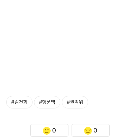
#김건희
#명품백
#권익위
0
0