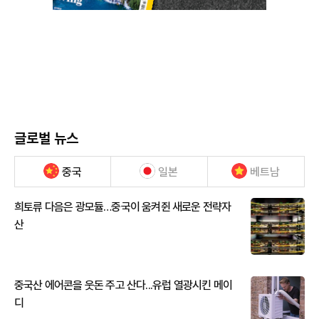
글로벌 뉴스
중국
일본
베트남
희토류 다음은 광모듈…중국이 움켜쥔 새로운 전략자
산
중국산 에어콘을 웃돈 주고 산다...유럽 열광시킨 메이
디