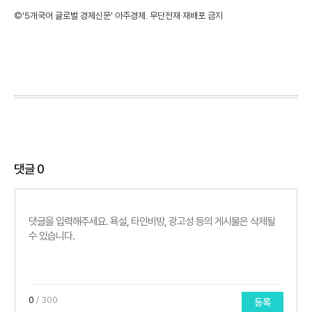
©'5개국어 글로벌 경제신문' 아주경제. 무단전재·재배포 금지
댓글
0
0
/ 300
등록