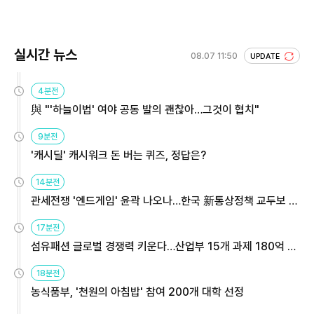
회 주목
실시간 뉴스
08.07 11:50
UPDATE
4분전
與 "'하늘이법' 여야 공동 발의 괜찮아…그것이 협치"
9분전
'캐시딜' 캐시워크 돈 버는 퀴즈, 정답은?
14분전
관세전쟁 '엔드게임' 윤곽 나오나…한국 新통상정책 교두보 활
용해야
17분전
섬유패션 글로벌 경쟁력 키운다…산업부 15개 과제 180억 지
원
18분전
농식품부, '천원의 아침밥' 참여 200개 대학 선정