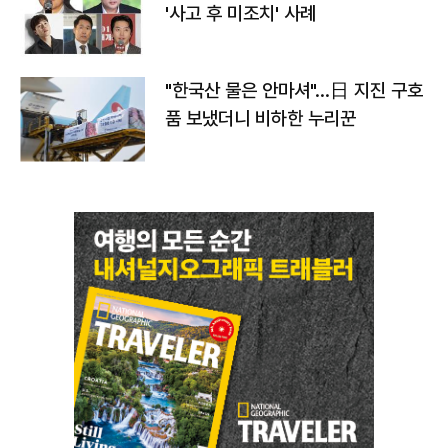
'사고 후 미조치' 사례
"한국산 물은 안마셔"…日 지진 구호
품 보냈더니 비하한 누리꾼