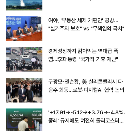
구"
여야, '부동산 세제 개편안' 공방…
"실거주자 보호" vs "무책임의 극치"
경제성장까지 갉아먹는 역대급 폭
염…李대통령 "국가적 기후 재난"
구광모-젠슨황, 美 실리콘밸리서 다
음주 회동…로봇·피지컬AI 협력 논의
'+17.91→-5.12→+3.76→-4.8%'…'
종레' 규제에도 여전히 롤러코스터
타는 코스피