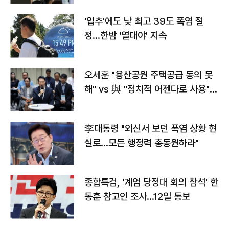
'입추'에도 낮 최고 39도 폭염 절
정…한밤 '열대야' 지속
오세훈 "용산공원 주택공급 동의 못
해" vs 與 "정치적 어젠다로 사용"
맞불
李대통령 "외신서 보던 폭염 상황 현
실로…모든 행정력 총동원하라"
종합특검, '계엄 당정대 회의 참석' 한
동훈 참고인 조사...12일 통보