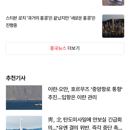
스티븐 로치 '과거의 홍콩'은 끝났지만 '새로운 홍콩'은
진행중
중국뉴스
더보기
추천기사
이란·오만, 호르무즈 '중앙항로 통항'
추진…입항은 이란 관리
靑, 北 탄도미사일에 안보실 긴급회
의…"유엔 결의 위반, 즉각 중단 촉