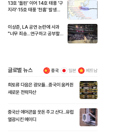
13호 '돌핀' 이어 14호 태풍 '구
지라'·15호 태풍 '찬홈' 발생…
현재 위치와 이동경로는?
이상준, LA 공연 논란에 사과
"너무 죄송…연구하고 공부할
것"
글로벌 뉴스
중국
일본
베트남
희토류 다음은 광모듈…중국이 움켜쥔
새로운 전략자산
중국산 에어콘을 웃돈 주고 산다...유럽
열광시킨 메이디