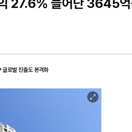
업익 27.6% 늘어난 364
P 글로벌 진출도 본격화
이
미
지
확
대