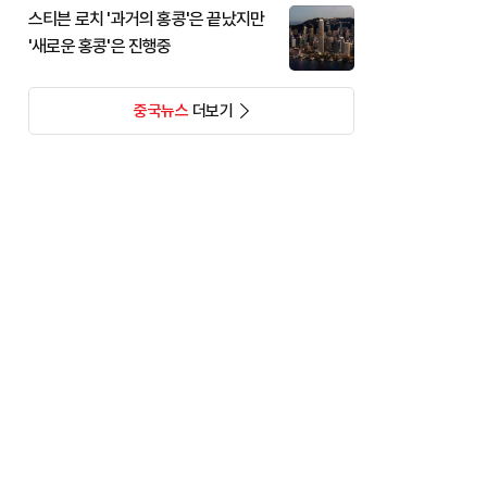
스티븐 로치 '과거의 홍콩'은 끝났지만
'새로운 홍콩'은 진행중
중국뉴스
더보기