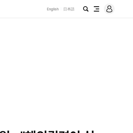
로
English
日本語
그
검
전
인
색
체
메
뉴