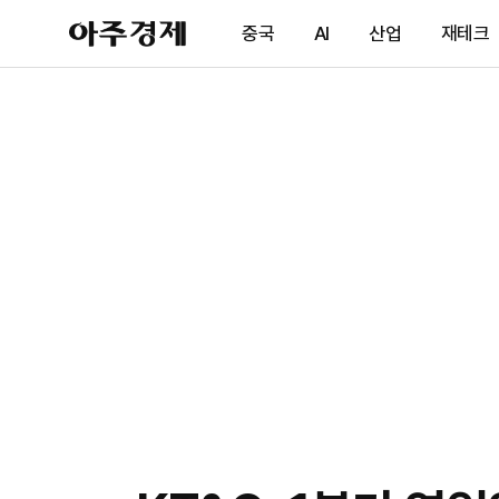
아
중국
AI
산업
재테크
주
경
제