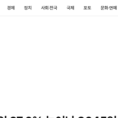
경제
정치
사회·전국
국제
포토
문화·연예