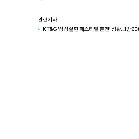
관련기사
KT&G '상상실현 페스티벌 춘천' 성황…1만90