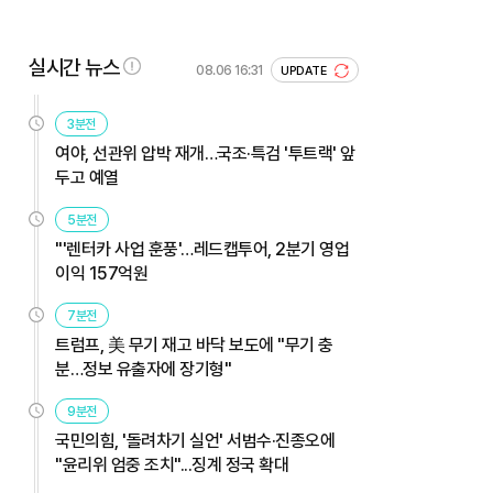
실시간 뉴스
08.06 16:31
UPDATE
3분전
여야, 선관위 압박 재개…국조·특검 '투트랙' 앞
두고 예열
5분전
"'렌터카 사업 훈풍'…레드캡투어, 2분기 영업
이익 157억원
7분전
트럼프, 美 무기 재고 바닥 보도에 "무기 충
분…정보 유출자에 장기형"
9분전
국민의힘, '돌려차기 실언' 서범수·진종오에
"윤리위 엄중 조치"...징계 정국 확대