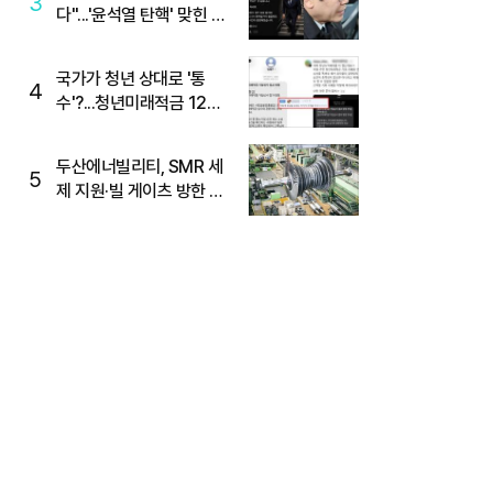
3
다"...'윤석열 탄핵' 맞힌 무
당, '성지글' 등장
국가가 청년 상대로 '통
4
수'?...청년미래적금 12%
준다더니 "응, 오류야"
두산에너빌리티, SMR 세
5
제 지원·빌 게이츠 방한 기
대에 5%대 강세