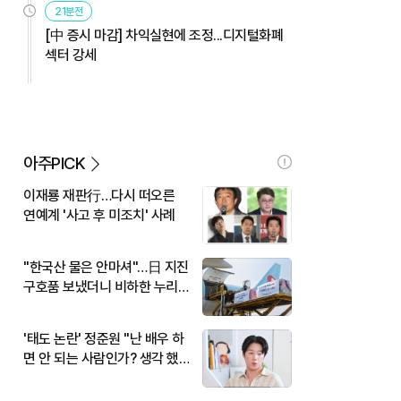
21분전
[中 증시 마감] 차익실현에 조정...디지털화폐
섹터 강세
아주PICK
이재룡 재판行…다시 떠오른
연예계 '사고 후 미조치' 사례
"한국산 물은 안마셔"…日 지진
구호품 보냈더니 비하한 누리
꾼
'태도 논란' 정준원 "난 배우 하
면 안 되는 사람인가? 생각 했
다"