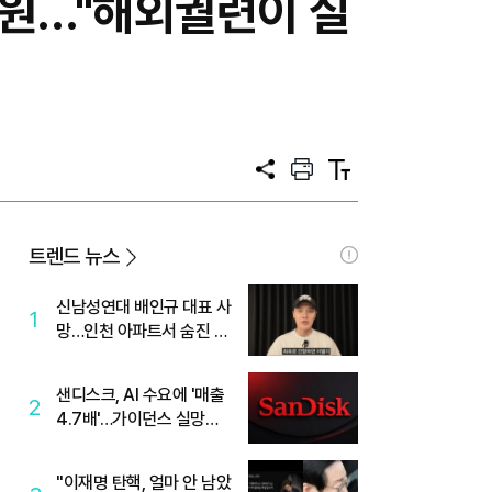
5억원…"해외궐련이 실
공
프
텍
유
린
스
트
트
크
기
트렌드 뉴스
신남성연대 배인규 대표 사
1
망…인천 아파트서 숨진 채
발견
샌디스크, AI 수요에 '매출
2
4.7배'…가이던스 실망에
'주가는 하락'
"이재명 탄핵, 얼마 안 남았