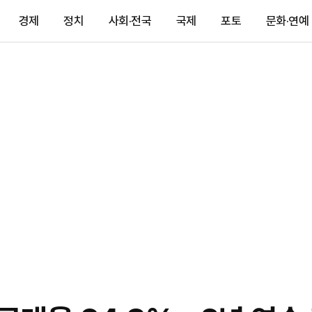
경제
정치
사회·전국
국제
포토
문화·연예