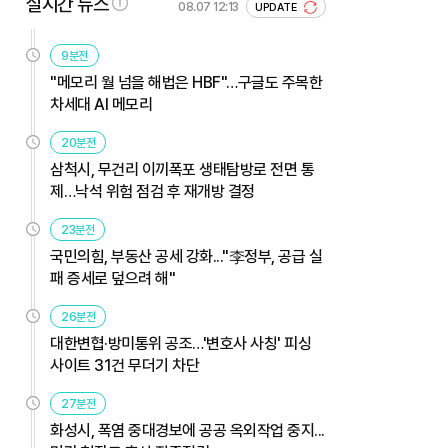
실시간 뉴스
08.07 12:13
UPDATE
9분전
"메모리 월 넘을 해법은 HBF"…구글도 주목한
차세대 AI 메모리
20분전
삼척시, 무건리 이끼폭포 생태탐방로 전면 통
제…낙석 위험 점검 후 재개방 결정
23분전
국민의힘, 부동산 공세 강화..."李정부, 공급 실
패 증세로 덮으려 해"
26분전
대한변협·방미통위 공조…'변호사 사칭' 피싱
사이트 31건 무더기 차단
27분전
화성시, 폭염 중대경보에 공공 옥외작업 중지...