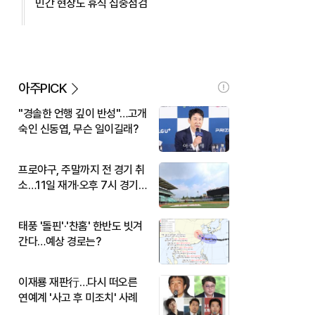
민간 현장도 휴식 집중점검
아주PICK
"경솔한 언행 깊이 반성"…고개
숙인 신동엽, 무슨 일이길래?
프로야구, 주말까지 전 경기 취
소…11일 재개·오후 7시 경기
시작
태풍 '돌핀'·'찬홈' 한반도 빗겨
간다…예상 경로는?
이재룡 재판行…다시 떠오른
연예계 '사고 후 미조치' 사례