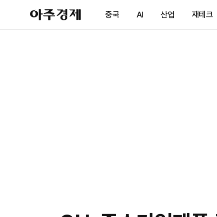
아
중국
AI
산업
재테크
주
경
제