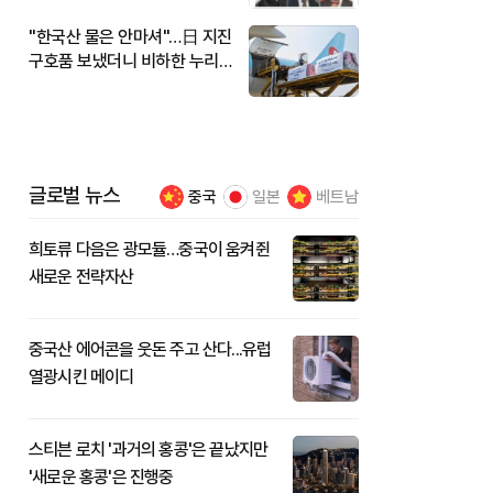
"한국산 물은 안마셔"…日 지진
구호품 보냈더니 비하한 누리
꾼
글로벌 뉴스
중국
일본
베트남
희토류 다음은 광모듈…중국이 움켜쥔
새로운 전략자산
중국산 에어콘을 웃돈 주고 산다...유럽
열광시킨 메이디
스티븐 로치 '과거의 홍콩'은 끝났지만
'새로운 홍콩'은 진행중