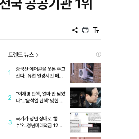
 전국 공공기관 1위
공
프
텍
유
린
스
트
트
크
기
트렌드 뉴스
중국산 에어콘을 웃돈 주고
1
산다...유럽 열광시킨 메이
디
"이재명 탄핵, 얼마 안 남았
2
다"...'윤석열 탄핵' 맞힌 무
당, '성지글' 등장
국가가 청년 상대로 '통
3
수'?...청년미래적금 12%
준다더니 "응, 오류야"