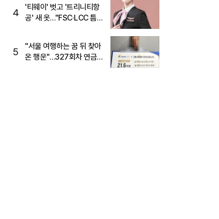
'티웨이' 벗고 '트리니티항
4
공' 새 옷…"FSC·LCC 틈
새, SSC 전략으로 공략"
"서울 여행하는 꿈 뒤 찾아
5
온 행운"…327회차 연금
복권720+ 당첨번호조회
주목