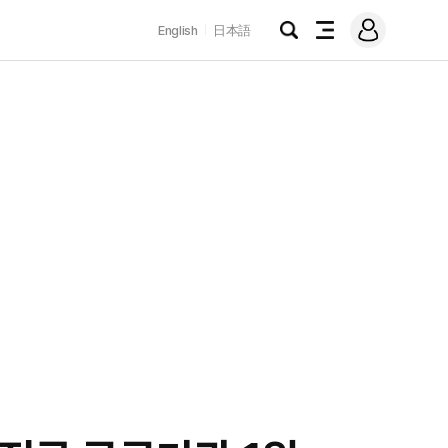
로
English
日本語
그
검
전
인
색
체
메
뉴