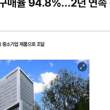
구매율 94.8%…2년 연속
을 중소기업 제품으로 조달
이
미
지
확
대