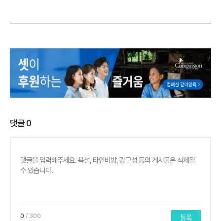
댓글
0
0
/ 300
등록