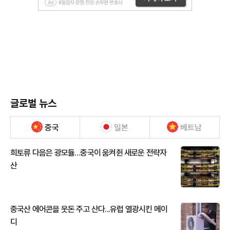
글로벌 뉴스
중국
일본
베트남
희토류 다음은 광모듈…중국이 움켜쥔 새로운 전략자
산
중국산 에어콘을 웃돈 주고 산다...유럽 열광시킨 메이
디