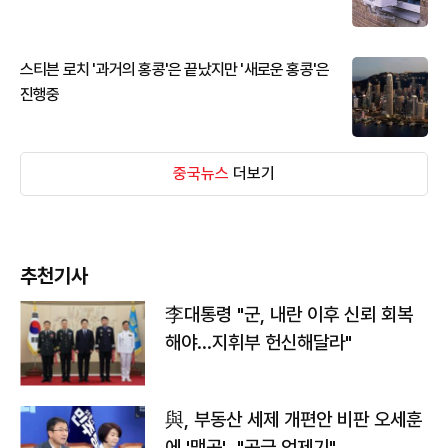
스티븐 로치 '과거의 홍콩'은 끝났지만 '새로운 홍콩'은
진행중
중국뉴스
더보기
추천기사
李대통령 "군, 내란 이후 신뢰 회복
해야…지휘부 헌신해달라"
與, 부동산 세제 개편안 비판 오세훈
에 '맹공'…"공급 억제기"