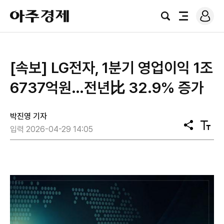
로
아
그
검
전
주
인
색
체
경
메
제
뉴
[속보] LG전자, 1분기 영업이익 1조
6737억원…전년比 32.9% 증가
박진영 기자
공
텍
입력 2026-04-29 14:05
유
스
트
크
기