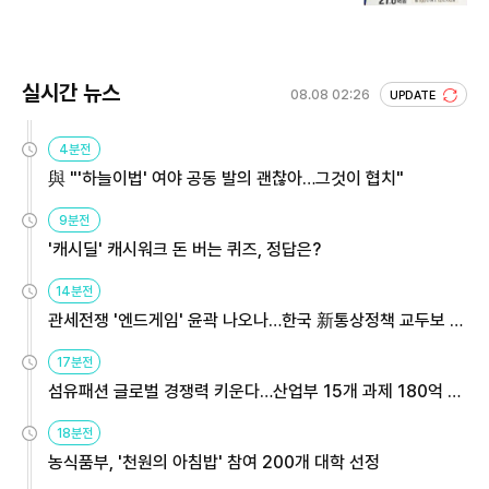
회 주목
실시간 뉴스
08.08 02:26
UPDATE
4분전
與 "'하늘이법' 여야 공동 발의 괜찮아…그것이 협치"
9분전
'캐시딜' 캐시워크 돈 버는 퀴즈, 정답은?
14분전
관세전쟁 '엔드게임' 윤곽 나오나…한국 新통상정책 교두보 활
용해야
17분전
섬유패션 글로벌 경쟁력 키운다…산업부 15개 과제 180억 지
원
18분전
농식품부, '천원의 아침밥' 참여 200개 대학 선정