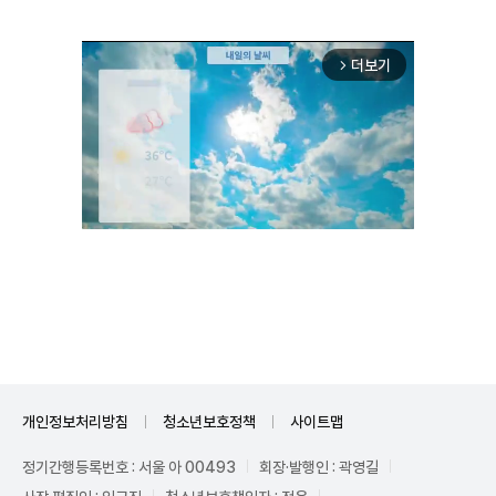
더보기
arrow_forward_ios
Mute
개인정보처리방침
청소년보호정책
사이트맵
정기간행등록번호 : 서울 아 00493
회장·발행인 : 곽영길