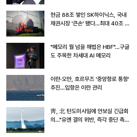
현금 88조 쌓인 SK하이닉스, 국내
채권시장 '큰손' 됐다…최대 40조 투
자
"메모리 월 넘을 해법은 HBF"…구글
도 주목한 차세대 AI 메모리
이란·오만, 호르무즈 '중앙항로 통항'
추진…입항은 이란 관리
靑, 北 탄도미사일에 안보실 긴급회
의…"유엔 결의 위반, 즉각 중단 촉
구"