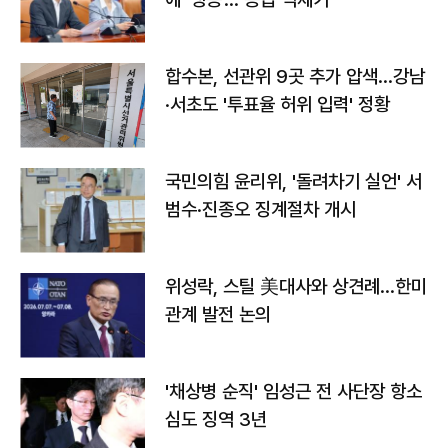
합수본, 선관위 9곳 추가 압색…강남
·서초도 '투표율 허위 입력' 정황
국민의힘 윤리위, '돌려차기 실언' 서
범수·진종오 징계절차 개시
위성락, 스틸 美대사와 상견례…한미
관계 발전 논의
'채상병 순직' 임성근 전 사단장 항소
심도 징역 3년