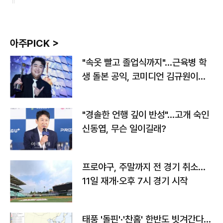
아주PICK >
"속옷 빨고 졸업식까지"…근육병 학
생 돌본 공익, 코미디언 김규원이었
다
"경솔한 언행 깊이 반성"…고개 숙인
신동엽, 무슨 일이길래?
프로야구, 주말까지 전 경기 취소…
11일 재개·오후 7시 경기 시작
태풍 '돌핀'·'찬홈' 한반도 빗겨간다…