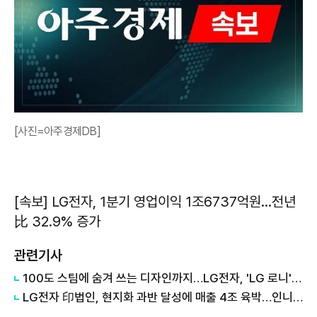
[사진=아주경제DB]
[속보] LG전자, 1분기 영업이익 1조6737억원…전년
比 32.9% 증가
관련기사
100도 스팀에 숨겨 쓰는 디자인까지…LG전자, 'LG 로니' 체험존 운영
LG전자 印법인, 현지화 과반 달성에 매출 4조 육박…인니·사우디 등 수출 눈앞