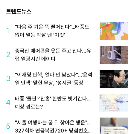
트렌드뉴스
"다음 주 기온 뚝 떨어진다"…태풍도
1
없이 열돔 박살 낸 '이것'
중국산 에어콘을 웃돈 주고 산다...유
2
럽 열광시킨 메이디
"이재명 탄핵, 얼마 안 남았다"...'윤석
3
열 탄핵' 맞힌 무당, '성지글' 등장
태풍 '돌핀'·'찬홈' 한반도 빗겨간다…
4
예상 경로는?
"서울 여행하는 꿈 뒤 찾아온 행운"…
5
327회차 연금복권720+ 당첨번호조