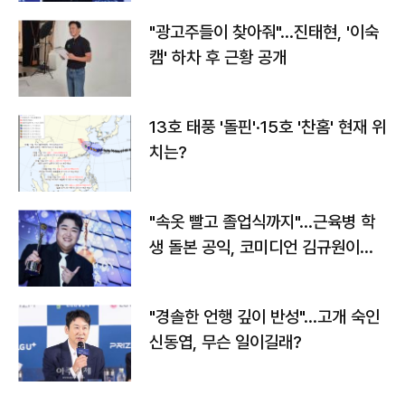
"광고주들이 찾아줘"…진태현, '이숙
캠' 하차 후 근황 공개
13호 태풍 '돌핀'·15호 '찬홈' 현재 위
치는?
"속옷 빨고 졸업식까지"…근육병 학
생 돌본 공익, 코미디언 김규원이었
다
"경솔한 언행 깊이 반성"…고개 숙인
신동엽, 무슨 일이길래?