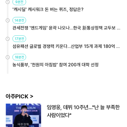
9분전
'캐시딜' 캐시워크 돈 버는 퀴즈, 정답은?
14분전
관세전쟁 '엔드게임' 윤곽 나오나…한국 新통상정책 교두보 활
용해야
17분전
섬유패션 글로벌 경쟁력 키운다…산업부 15개 과제 180억 지
원
18분전
농식품부, '천원의 아침밥' 참여 200개 대학 선정
아주PICK >
임영웅, 데뷔 10주년…"난 늘 부족한
사람이었다"