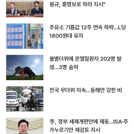
몽규, 홍명보로 하라 지시"
주유소 기름값 12주 연속 하락…L당
1800원대 유지
불볕더위에 온열질환자 202명 발
생…3명 숨져
전국 무더위 지속…동해안 강한 비
李, 정부 세제개편안에 제동…ISA·주
가누르기안 재검토 지시