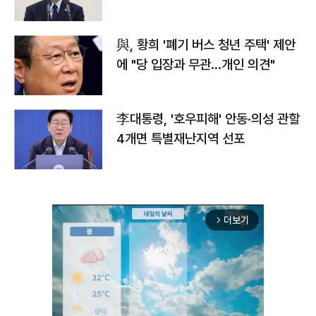
與, 황희 '폐기 버스 청년 주택' 제안
에 "당 입장과 무관…개인 의견"
李대통령, '호우피해' 안동·의성 관할
4개면 특별재난지역 선포
더보기
arrow_forward_ios