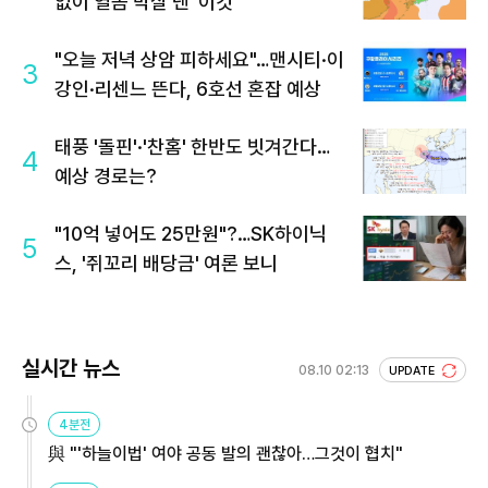
없이 열돔 박살 낸 '이것'
"오늘 저녁 상암 피하세요"…맨시티·이
3
강인·리센느 뜬다, 6호선 혼잡 예상
태풍 '돌핀'·'찬홈' 한반도 빗겨간다…
4
예상 경로는?
"10억 넣어도 25만원"?…SK하이닉
5
스, '쥐꼬리 배당금' 여론 보니
실시간 뉴스
08.10 02:13
UPDATE
4분전
與 "'하늘이법' 여야 공동 발의 괜찮아…그것이 협치"