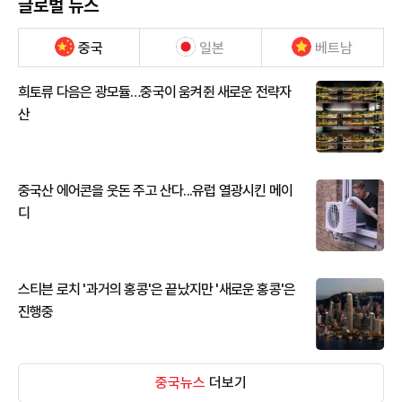
글로벌 뉴스
중국
일본
베트남
희토류 다음은 광모듈…중국이 움켜쥔 새로운 전략자
산
중국산 에어콘을 웃돈 주고 산다...유럽 열광시킨 메이
디
스티븐 로치 '과거의 홍콩'은 끝났지만 '새로운 홍콩'은
진행중
중국뉴스
더보기