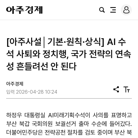
로
아
그
검
전
주
인
색
체
경
메
제
뉴
[아주사설│기본·원칙·상식] AI 수
석 사퇴와 정치행, 국가 전략의 연속
성 흔들려선 안 된다
아주경제
공
텍
입력 2026-04-28 10:24
유
스
트
크
기
하정우 대통령실 AI미래기획수석이 사의를 표명하고
부산 북갑 국회의원 보궐선거 출마 수순에 들어갔다.
더불어민주당은 전략공천 절차를 검토 중이며 부산 북