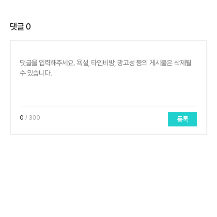
댓글
0
0
/ 300
등록