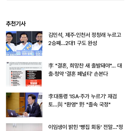
추천기사
김민석, 제주·인천서 정청래 누르고
2승째…2대1 구도 완성
李 "결혼, 희망찬 새 출발돼야"… 대
출·청약 '결혼 페널티' 손본다
李대통령 'ISA·주가 누르기' 재검
토…與 "환영" 野 "졸속 국정"
이임생이 밝힌 '빵집 회동' 전말…"정