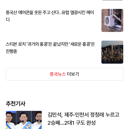
중국산 에어콘을 웃돈 주고 산다...유럽 열광시킨 메이
디
스티븐 로치 '과거의 홍콩'은 끝났지만 '새로운 홍콩'은
진행중
중국뉴스
더보기
추천기사
김민석, 제주·인천서 정청래 누르고
2승째…2대1 구도 완성