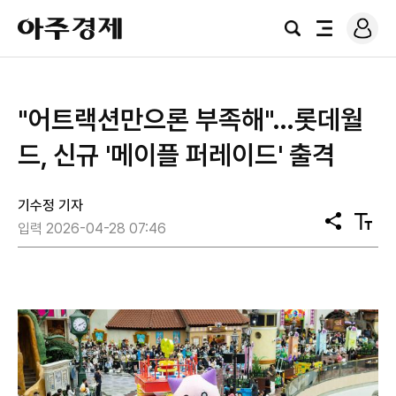
로
아
그
검
전
주
인
색
체
경
메
제
뉴
"어트랙션만으론 부족해"…롯데월
드, 신규 '메이플 퍼레이드' 출격
기수정 기자
공
텍
입력 2026-04-28 07:46
유
스
트
크
기