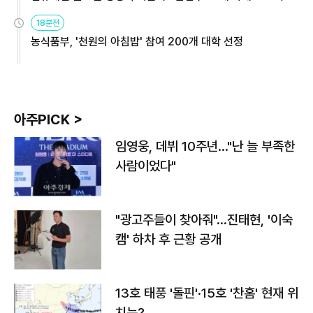
원
18분전
농식품부, '천원의 아침밥' 참여 200개 대학 선정
아주PICK >
임영웅, 데뷔 10주년…"난 늘 부족한
사람이었다"
"광고주들이 찾아줘"…진태현, '이숙
캠' 하차 후 근황 공개
13호 태풍 '돌핀'·15호 '찬홈' 현재 위
치는?