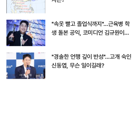
"속옷 빨고 졸업식까지"…근육병 학
생 돌본 공익, 코미디언 김규원이었
다
"경솔한 언행 깊이 반성"…고개 숙인
신동엽, 무슨 일이길래?