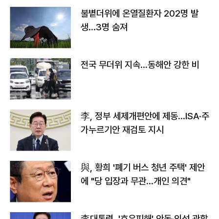
불볕더위에 온열질환자 202명 발
생…3명 숨져
전국 무더위 지속…동해안 강한 비
李, 정부 세제개편안에 제동…ISA·주
가누르기안 재검토 지시
與, 황희 '폐기 버스 청년 주택' 제안
에 "당 입장과 무관…개인 의견"
李대통령, '호우피해' 안동·의성 관할