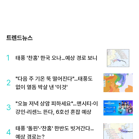
트렌드뉴스
1
태풍 '찬홈' 한국 오나…예상 경로 보니
"다음 주 기온 뚝 떨어진다"…태풍도
2
없이 열돔 박살 낸 '이것'
"오늘 저녁 상암 피하세요"…맨시티·이
3
강인·리센느 뜬다, 6호선 혼잡 예상
태풍 '돌핀'·'찬홈' 한반도 빗겨간다…
4
예상 경로는?