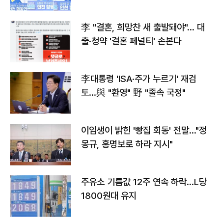
李 "결혼, 희망찬 새 출발돼야"… 대
출·청약 '결혼 페널티' 손본다
李대통령 'ISA·주가 누르기' 재검
토…與 "환영" 野 "졸속 국정"
이임생이 밝힌 '빵집 회동' 전말…"정
몽규, 홍명보로 하라 지시"
주유소 기름값 12주 연속 하락…L당
1800원대 유지