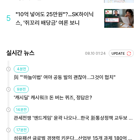
"10억 넣어도 25만원"?…SK하이닉
5
스, '쥐꼬리 배당금' 여론 보니
실시간 뉴스
08.10 01:24
UPDATE
4분전
與 "'하늘이법' 여야 공동 발의 괜찮아…그것이 협치"
9분전
'캐시딜' 캐시워크 돈 버는 퀴즈, 정답은?
14분전
관세전쟁 '엔드게임' 윤곽 나오나…한국 新통상정책 교두보 활
용해야
17분전
섬유패션 글로벌 경쟁력 키운다…산업부 15개 과제 180억 지