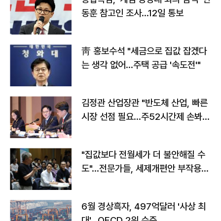
동훈 참고인 조사...12일 통보
靑 홍보수석 "세금으로 집값 잡겠다
는 생각 없어…주택 공급 '속도전'"
김정관 산업장관 "반도체 산업, 빠른
시장 선점 필요…주52시간제 손봐
야"
"집값보다 전월세가 더 불안해질 수
도"…전문가들, 세제개편안 부작용
우려
6월 경상흑자, 497억달러 '사상 최
대'…OECD 2위 수준