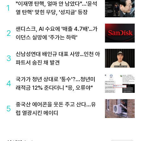
"이재명 탄핵, 얼마 안 남았다"...'윤석
1
열 탄핵' 맞힌 무당, '성지글' 등장
샌디스크, AI 수요에 '매출 4.7배'…가
2
이던스 실망에 '주가는 하락'
신남성연대 배인규 대표 사망…인천 아
3
파트서 숨진 채 발견
국가가 청년 상대로 '통수'?...청년미
4
래적금 12% 준다더니 "응, 오류야"
중국산 에어콘을 웃돈 주고 산다...유
5
럽 열광시킨 메이디