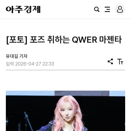
로
아
그
검
전
주
인
색
체
경
메
제
뉴
[포토] 포즈 취하는 QWER 마젠타
유대길 기자
공
텍
입력 2026-04-27 22:33
유
스
트
크
기