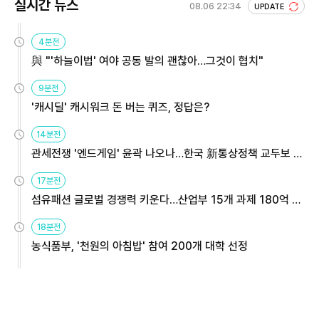
실시간 뉴스
08.06 22:34
UPDATE
4분전
與 "'하늘이법' 여야 공동 발의 괜찮아…그것이 협치"
9분전
'캐시딜' 캐시워크 돈 버는 퀴즈, 정답은?
14분전
관세전쟁 '엔드게임' 윤곽 나오나…한국 新통상정책 교두보 활
용해야
17분전
섬유패션 글로벌 경쟁력 키운다…산업부 15개 과제 180억 지
원
18분전
농식품부, '천원의 아침밥' 참여 200개 대학 선정