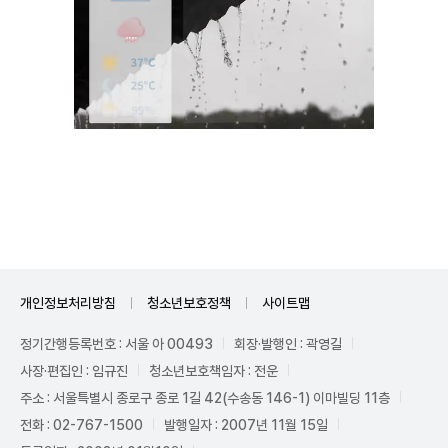
Unmute
개인정보처리방침
청소년보호정책
사이트맵
정기간행등록번호 : 서울 아 00493
회장·발행인 : 곽영길
사장·편집인 : 임규진
청소년보호책임자 : 전운
주소 : 서울특별시 종로구 종로 1길 42(수송동 146-1) 이마빌딩 11층
전화 : 02-767-1500
발행일자 : 2007년 11월 15일