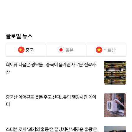
글로벌 뉴스
중국
일본
베트남
희토류 다음은 광모듈…중국이 움켜쥔 새로운 전략자
산
중국산 에어콘을 웃돈 주고 산다...유럽 열광시킨 메이
디
스티븐 로치 '과거의 홍콩'은 끝났지만 '새로운 홍콩'은