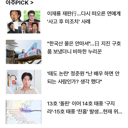
아주PICK >
이재룡 재판行…다시 떠오른 연예계
'사고 후 미조치' 사례
"한국산 물은 안마셔"…日 지진 구호
품 보냈더니 비하한 누리꾼
'태도 논란' 정준원 "난 배우 하면 안
되는 사람인가? 생각 했다"
13호 '돌핀' 이어 14호 태풍 '구지
라'·15호 태풍 '찬홈' 발생…현재 위
치와 이동경로는?