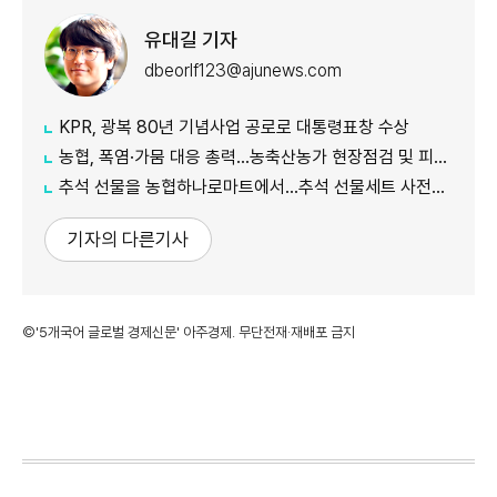
유대길 기자
dbeorlf123@ajunews.com
KPR, 광복 80년 기념사업 공로로 대통령표창 수상
농협, 폭염·가뭄 대응 총력...농축산농가 현장점검 및 피해 예방 강화
추석 선물을 농협하나로마트에서…추석 선물세트 사전예약 실시
기자의 다른기사
©'5개국어 글로벌 경제신문' 아주경제. 무단전재·재배포 금지