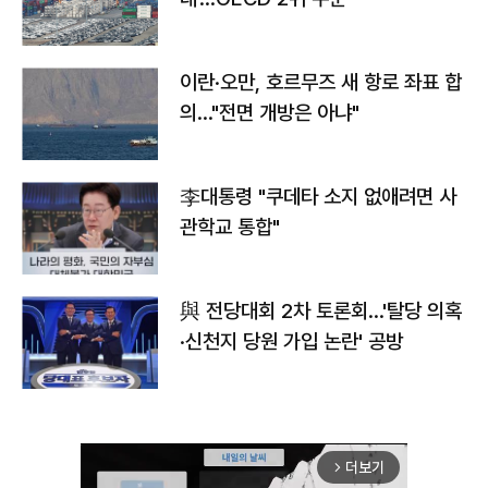
이란·오만, 호르무즈 새 항로 좌표 합
의…"전면 개방은 아냐"
李대통령 "쿠데타 소지 없애려면 사
관학교 통합"
與 전당대회 2차 토론회…'탈당 의혹
·신천지 당원 가입 논란' 공방
더보기
arrow_forward_ios