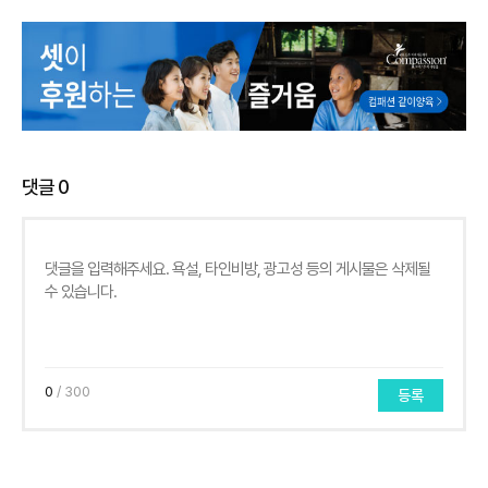
댓글
0
0
/ 300
등록