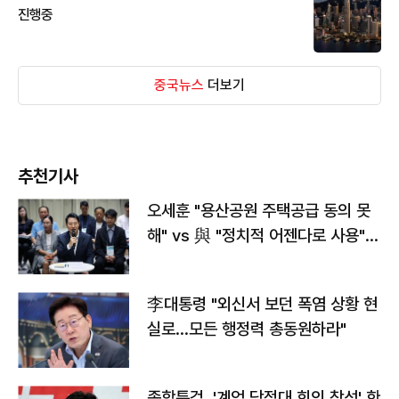
진행중
중국뉴스
더보기
추천기사
오세훈 "용산공원 주택공급 동의 못
해" vs 與 "정치적 어젠다로 사용"
맞불
李대통령 "외신서 보던 폭염 상황 현
실로…모든 행정력 총동원하라"
종합특검, '계엄 당정대 회의 참석' 한