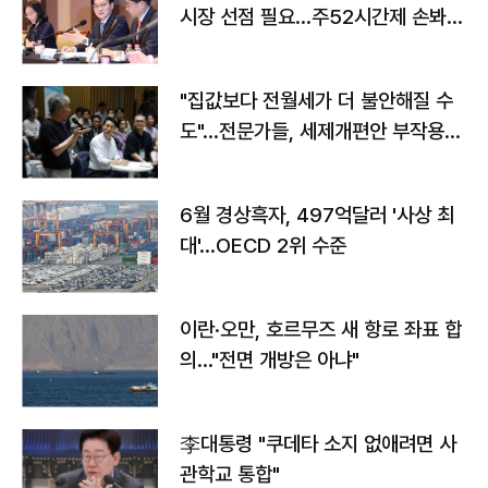
시장 선점 필요…주52시간제 손봐
야"
"집값보다 전월세가 더 불안해질 수
도"…전문가들, 세제개편안 부작용
우려
6월 경상흑자, 497억달러 '사상 최
대'…OECD 2위 수준
이란·오만, 호르무즈 새 항로 좌표 합
의…"전면 개방은 아냐"
李대통령 "쿠데타 소지 없애려면 사
관학교 통합"