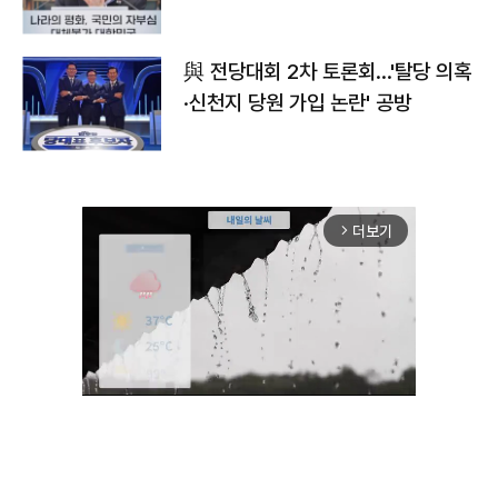
與 전당대회 2차 토론회…'탈당 의혹
·신천지 당원 가입 논란' 공방
더보기
arrow_forward_ios
Mute