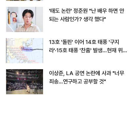
'태도 논란' 정준원 "난 배우 하면 안
되는 사람인가? 생각 했다"
13호 '돌핀' 이어 14호 태풍 '구지
라'·15호 태풍 '찬홈' 발생…현재 위
치와 이동경로는?
이상준, LA 공연 논란에 사과 "너무
죄송…연구하고 공부할 것"