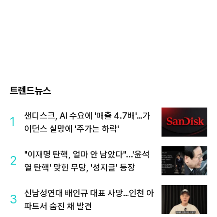
트렌드뉴스
샌디스크, AI 수요에 '매출 4.7배'…가
1
이던스 실망에 '주가는 하락'
"이재명 탄핵, 얼마 안 남았다"...'윤석
2
열 탄핵' 맞힌 무당, '성지글' 등장
신남성연대 배인규 대표 사망…인천 아
3
파트서 숨진 채 발견