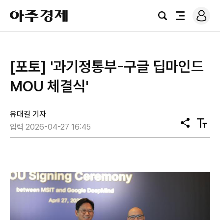
로
아
그
검
전
주
인
색
체
경
메
제
뉴
[포토] '과기정통부-구글 딥마인드
MOU 체결식'
유대길 기자
공
텍
입력 2026-04-27 16:45
유
스
트
크
기