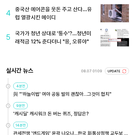
중국산 에어콘을 웃돈 주고 산다...유
4
럽 열광시킨 메이디
국가가 청년 상대로 '통수'?...청년미
5
래적금 12% 준다더니 "응, 오류야"
실시간 뉴스
08.07 01:09
UPDATE
4분전
與 "'하늘이법' 여야 공동 발의 괜찮아…그것이 협치"
9분전
'캐시딜' 캐시워크 돈 버는 퀴즈, 정답은?
14분전
관세전쟁 '엔드게임' 윤곽 나오나…한국 新통상정책 교두보 활