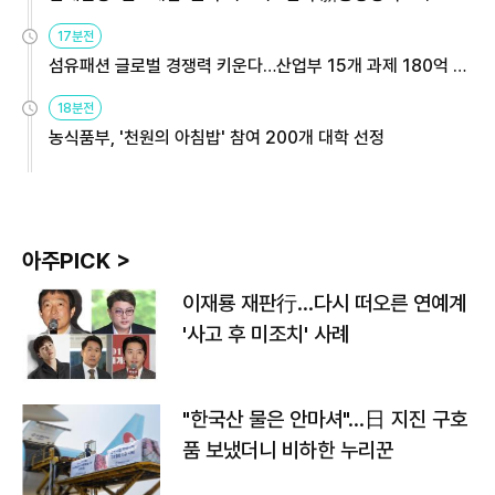
용해야
17분전
섬유패션 글로벌 경쟁력 키운다…산업부 15개 과제 180억 지
원
18분전
농식품부, '천원의 아침밥' 참여 200개 대학 선정
아주PICK >
이재룡 재판行…다시 떠오른 연예계
'사고 후 미조치' 사례
"한국산 물은 안마셔"…日 지진 구호
품 보냈더니 비하한 누리꾼