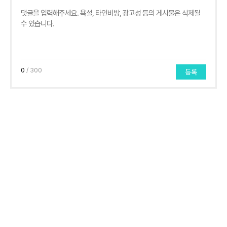
0
/ 300
등록