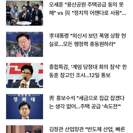
오세훈 "용산공원 주택공급 동의 못
해" vs 與 "정치적 어젠다로 사용"
맞불
李대통령 "외신서 보던 폭염 상황 현
실로…모든 행정력 총동원하라"
종합특검, '계엄 당정대 회의 참석' 한
동훈 참고인 조사...12일 통보
靑 홍보수석 "세금으로 집값 잡겠다
는 생각 없어…주택 공급 '속도전'"
김정관 산업장관 "반도체 산업, 빠른