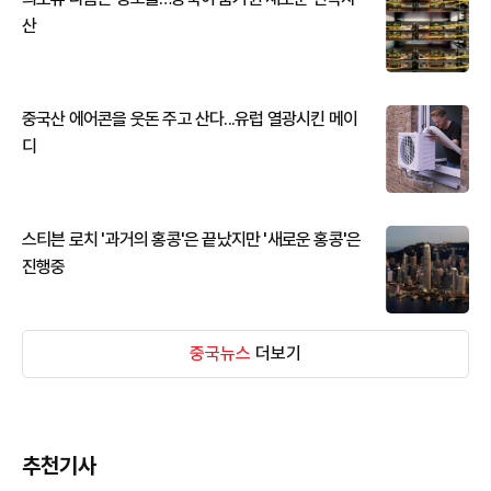
산
중국산 에어콘을 웃돈 주고 산다...유럽 열광시킨 메이
디
스티븐 로치 '과거의 홍콩'은 끝났지만 '새로운 홍콩'은
진행중
중국뉴스
더보기
추천기사