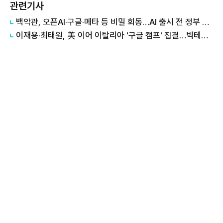
관련기사
백악관, 오픈AI·구글·메타 등 비밀 회동…AI 출시 전 정부 검토 논의
이재용·최태원, 美 이어 이탈리아 '구글 캠프' 집결…빅테크 AI 동맹 속도↑