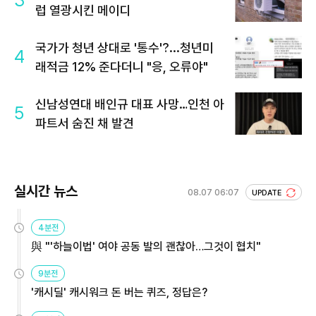
3
럽 열광시킨 메이디
국가가 청년 상대로 '통수'?...청년미
4
래적금 12% 준다더니 "응, 오류야"
신남성연대 배인규 대표 사망…인천 아
5
파트서 숨진 채 발견
실시간 뉴스
08.07 06:07
UPDATE
4분전
與 "'하늘이법' 여야 공동 발의 괜찮아…그것이 협치"
9분전
'캐시딜' 캐시워크 돈 버는 퀴즈, 정답은?