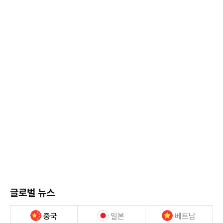
글로벌 뉴스
중국
일본
베트남