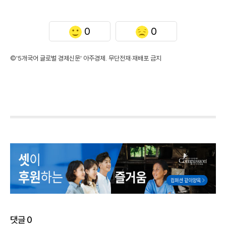
0
0
©'5개국어 글로벌 경제신문' 아주경제. 무단전재·재배포 금지
댓글
0