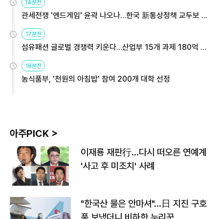
14분전
관세전쟁 '엔드게임' 윤곽 나오나…한국 新통상정책 교두보 활
용해야
17분전
섬유패션 글로벌 경쟁력 키운다…산업부 15개 과제 180억 지
원
18분전
농식품부, '천원의 아침밥' 참여 200개 대학 선정
아주PICK >
이재룡 재판行…다시 떠오른 연예계
'사고 후 미조치' 사례
"한국산 물은 안마셔"…日 지진 구호
품 보냈더니 비하한 누리꾼