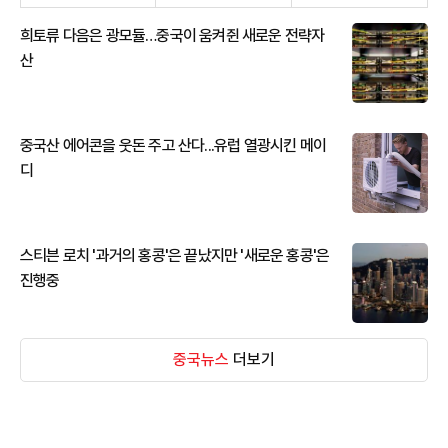
희토류 다음은 광모듈…중국이 움켜쥔 새로운 전략자
산
중국산 에어콘을 웃돈 주고 산다...유럽 열광시킨 메이
디
스티븐 로치 '과거의 홍콩'은 끝났지만 '새로운 홍콩'은
진행중
중국뉴스
더보기