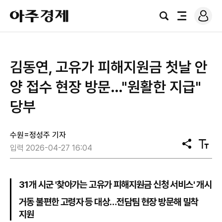
로
아
그
검
전
주
인
색
체
경
메
제
뉴
김동연, 고유가 피해지원금 첫날 안
양 접수 현장 방문…"원활한 지급"
당부
수원=정성주 기자
공
텍
입력 2026-04-27 16:04
유
스
트
크
기
31개 시군 '찾아가는 고유가 피해지원금 신청 서비스' 개시
거동 불편한 고령자 등 대상…전담팀 현장 방문해 밀착
지원