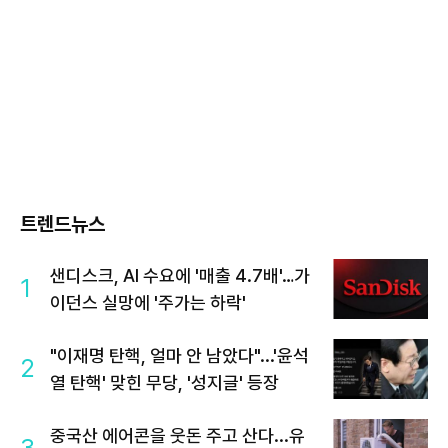
트렌드뉴스
샌디스크, AI 수요에 '매출 4.7배'…가
1
이던스 실망에 '주가는 하락'
"이재명 탄핵, 얼마 안 남았다"...'윤석
2
열 탄핵' 맞힌 무당, '성지글' 등장
중국산 에어콘을 웃돈 주고 산다...유