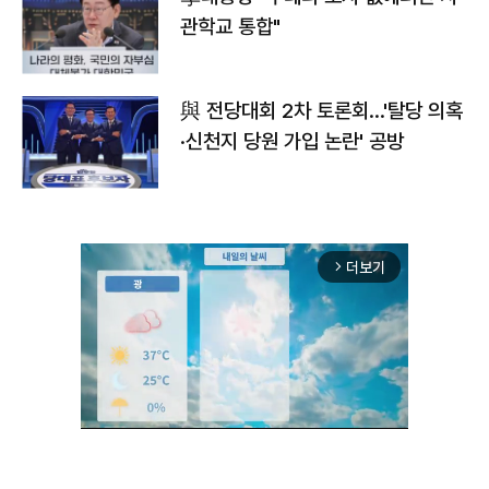
관학교 통합"
與 전당대회 2차 토론회…'탈당 의혹
·신천지 당원 가입 논란' 공방
더보기
arrow_forward_ios
Unmute