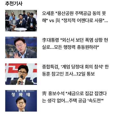
추천기사
오세훈 "용산공원 주택공급 동의 못
해" vs 與 "정치적 어젠다로 사용"
맞불
李대통령 "외신서 보던 폭염 상황 현
실로…모든 행정력 총동원하라"
종합특검, '계엄 당정대 회의 참석' 한
동훈 참고인 조사...12일 통보
靑 홍보수석 "세금으로 집값 잡겠다
는 생각 없어…주택 공급 '속도전'"