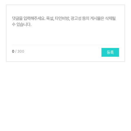
0
/ 300
등록