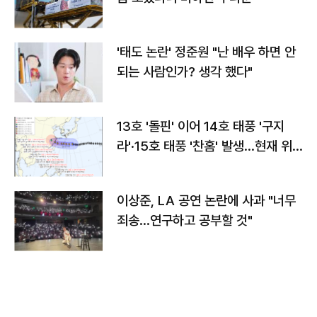
'태도 논란' 정준원 "난 배우 하면 안
되는 사람인가? 생각 했다"
13호 '돌핀' 이어 14호 태풍 '구지
라'·15호 태풍 '찬홈' 발생…현재 위
치와 이동경로는?
이상준, LA 공연 논란에 사과 "너무
죄송…연구하고 공부할 것"