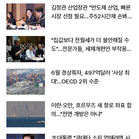
김정관 산업장관 "반도체 산업, 빠른
시장 선점 필요…주52시간제 손봐
야"
"집값보다 전월세가 더 불안해질 수
도"…전문가들, 세제개편안 부작용
우려
6월 경상흑자, 497억달러 '사상 최
대'…OECD 2위 수준
이란·오만, 호르무즈 새 항로 좌표 합
의…"전면 개방은 아냐"
李대통령 "쿠데타 소지 없애려면 사