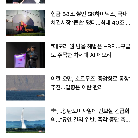
현금 88조 쌓인 SK하이닉스, 국내
채권시장 '큰손' 됐다…최대 40조 투
자
"메모리 월 넘을 해법은 HBF"…구글
도 주목한 차세대 AI 메모리
이란·오만, 호르무즈 '중앙항로 통항'
추진…입항은 이란 관리
靑, 北 탄도미사일에 안보실 긴급회
의…"유엔 결의 위반, 즉각 중단 촉
구"