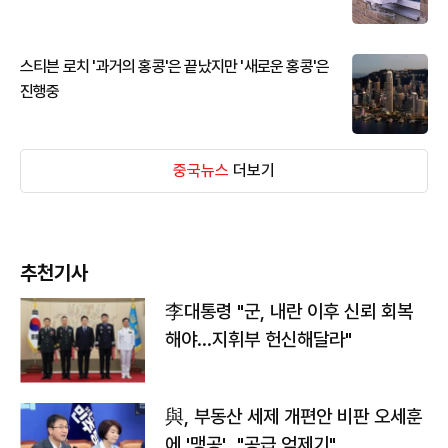
스티븐 로치 '과거의 홍콩'은 끝났지만 '새로운 홍콩'은
진행중
중국뉴스
더보기
추천기사
李대통령 "군, 내란 이후 신뢰 회복
해야…지휘부 헌신해달라"
與, 부동산 세제 개편안 비판 오세훈
에 '맹공'…"공급 억제기"