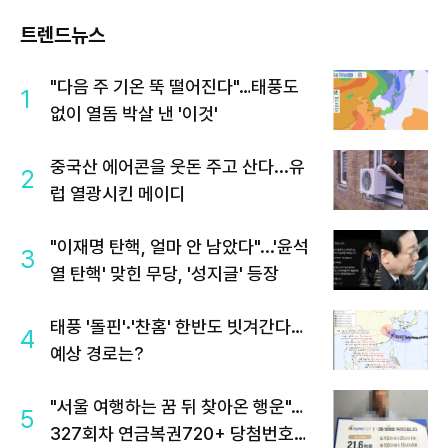
트렌드뉴스
"다음 주 기온 뚝 떨어진다"…태풍도
1
없이 열돔 박살 낸 '이것'
중국산 에어콘을 웃돈 주고 산다...유
2
럽 열광시킨 메이디
"이재명 탄핵, 얼마 안 남았다"...'윤석
3
열 탄핵' 맞힌 무당, '성지글' 등장
태풍 '돌핀'·'찬홈' 한반도 빗겨간다…
4
예상 경로는?
"서울 여행하는 꿈 뒤 찾아온 행운"…
5
327회차 연금복권720+ 당첨번호조