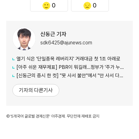
0
0
신동근 기자
sdk6425@ajunews.com
열기 식은 '단일종목 레버리지' 거래대금 첫 1조 아래로
[아주 쉬운 재무제표] PBR이 뭐길래…정부가 '주가 누르기'에 칼 빼든 이유
[신동근의 증시 한 컷] "못 사서 불안"에서 "안 사서 다행"으로…증시 덮친 '조모'
기자의 다른기사
©'5개국어 글로벌 경제신문' 아주경제. 무단전재·재배포 금지