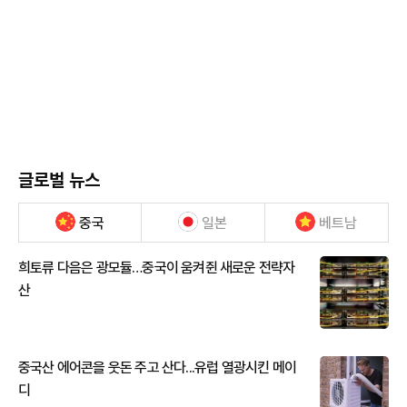
글로벌 뉴스
중국
일본
베트남
희토류 다음은 광모듈…중국이 움켜쥔 새로운 전략자
산
중국산 에어콘을 웃돈 주고 산다...유럽 열광시킨 메이
디