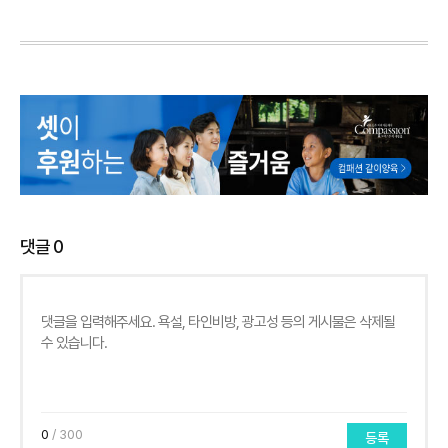
댓글
0
0
/ 300
등록