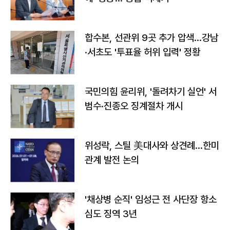
합수본, 선관위 9곳 추가 압색…강남
·서초도 '투표율 허위 입력' 정황
국민의힘 윤리위, '돌려차기 실언' 서
범수·진종오 징계절차 개시
위성락, 스틸 美대사와 상견례…한미
관계 발전 논의
'채상병 순직' 임성근 전 사단장 항소
심도 징역 3년