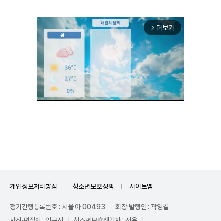
더보기
arrow_forward_ios
Mute
개인정보처리방침
청소년보호정책
사이트맵
정기간행등록번호 : 서울 아 00493
회장·발행인 : 곽영길
사장·편집인 : 임규진
청소년보호책임자 : 전운