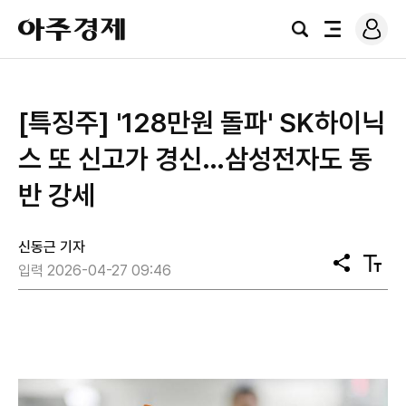
로
아
그
검
전
주
인
색
체
경
메
제
뉴
[특징주] '128만원 돌파' SK하이닉
스 또 신고가 경신…삼성전자도 동
반 강세
신동근 기자
공
텍
입력 2026-04-27 09:46
유
스
트
크
기