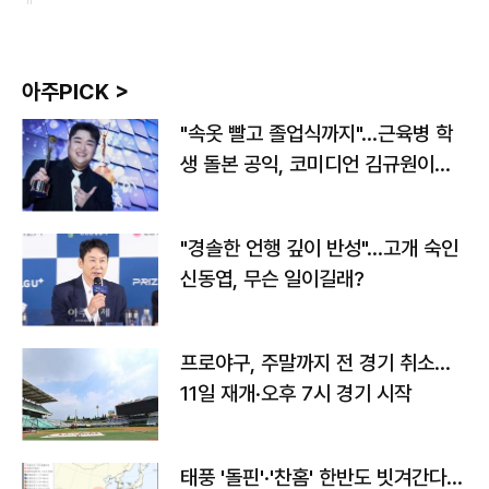
아주PICK >
"속옷 빨고 졸업식까지"…근육병 학
생 돌본 공익, 코미디언 김규원이었
다
"경솔한 언행 깊이 반성"…고개 숙인
신동엽, 무슨 일이길래?
프로야구, 주말까지 전 경기 취소…
11일 재개·오후 7시 경기 시작
태풍 '돌핀'·'찬홈' 한반도 빗겨간다…