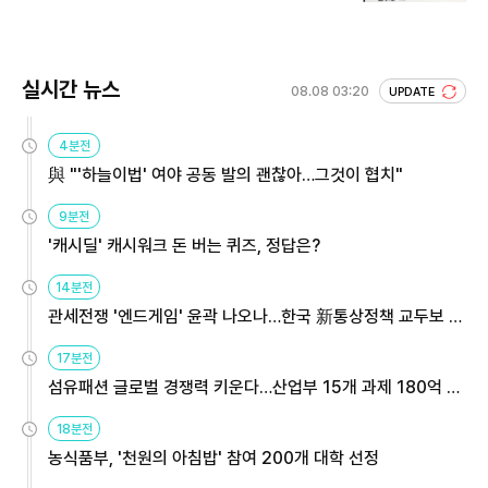
회 주목
실시간 뉴스
08.08 03:20
UPDATE
4분전
與 "'하늘이법' 여야 공동 발의 괜찮아…그것이 협치"
9분전
'캐시딜' 캐시워크 돈 버는 퀴즈, 정답은?
14분전
관세전쟁 '엔드게임' 윤곽 나오나…한국 新통상정책 교두보 활
용해야
17분전
섬유패션 글로벌 경쟁력 키운다…산업부 15개 과제 180억 지
원
18분전
농식품부, '천원의 아침밥' 참여 200개 대학 선정