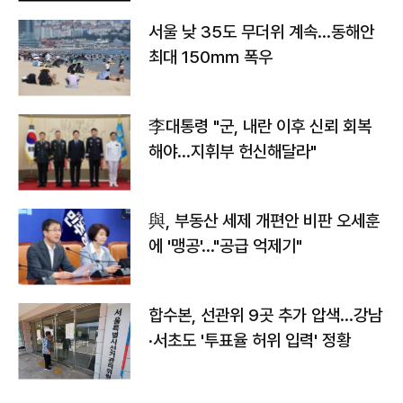
서울 낮 35도 무더위 계속…동해안
최대 150㎜ 폭우
李대통령 "군, 내란 이후 신뢰 회복
해야…지휘부 헌신해달라"
與, 부동산 세제 개편안 비판 오세훈
에 '맹공'…"공급 억제기"
합수본, 선관위 9곳 추가 압색…강남
·서초도 '투표율 허위 입력' 정황