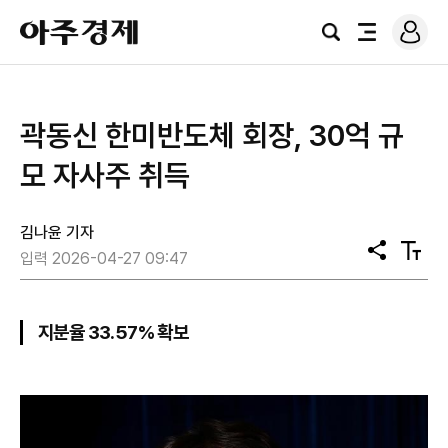
로
아
그
검
전
주
인
색
체
경
메
제
뉴
곽동신 한미반도체 회장, 30억 규
모 자사주 취득
김나윤 기자
공
텍
입력 2026-04-27 09:47
유
스
트
크
기
지분율 33.57% 확보