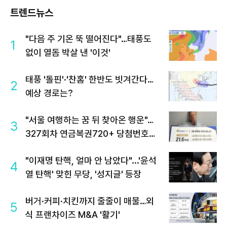
트렌드뉴스
"다음 주 기온 뚝 떨어진다"…태풍도
1
없이 열돔 박살 낸 '이것'
태풍 '돌핀'·'찬홈' 한반도 빗겨간다…
2
예상 경로는?
"서울 여행하는 꿈 뒤 찾아온 행운"…
3
327회차 연금복권720+ 당첨번호조
회 주목
"이재명 탄핵, 얼마 안 남았다"...'윤석
4
열 탄핵' 맞힌 무당, '성지글' 등장
버거·커피·치킨까지 줄줄이 매물…외
5
식 프랜차이즈 M&A '활기'