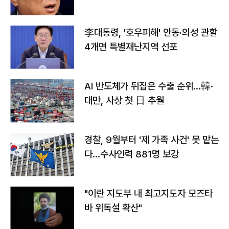
李대통령, '호우피해' 안동·의성 관할
4개면 특별재난지역 선포
AI 반도체가 뒤집은 수출 순위…韓·
대만, 사상 첫 日 추월
경찰, 9월부터 '제 가족 사건' 못 맡는
다…수사인력 881명 보강
"이란 지도부 내 최고지도자 모즈타
바 위독설 확산"