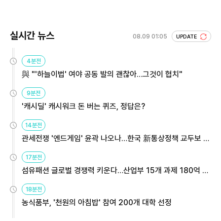
실시간 뉴스
08.09 01:05
UPDATE
4분전
與 "'하늘이법' 여야 공동 발의 괜찮아…그것이 협치"
9분전
'캐시딜' 캐시워크 돈 버는 퀴즈, 정답은?
14분전
관세전쟁 '엔드게임' 윤곽 나오나…한국 新통상정책 교두보 활
용해야
17분전
섬유패션 글로벌 경쟁력 키운다…산업부 15개 과제 180억 지
원
18분전
농식품부, '천원의 아침밥' 참여 200개 대학 선정