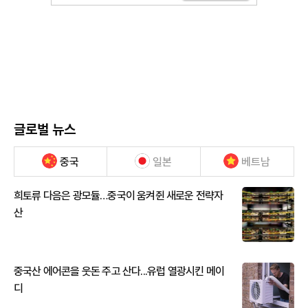
글로벌 뉴스
중국
일본
베트남
희토류 다음은 광모듈…중국이 움켜쥔 새로운 전략자
산
중국산 에어콘을 웃돈 주고 산다...유럽 열광시킨 메이
디