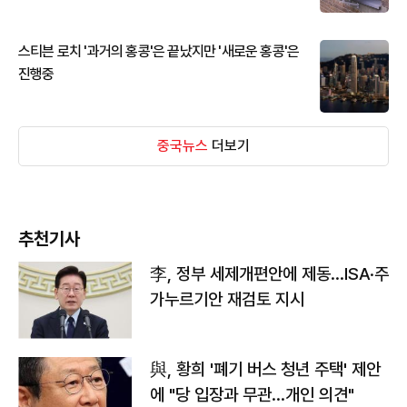
스티븐 로치 '과거의 홍콩'은 끝났지만 '새로운 홍콩'은
진행중
중국뉴스
더보기
추천기사
李, 정부 세제개편안에 제동…ISA·주
가누르기안 재검토 지시
與, 황희 '폐기 버스 청년 주택' 제안
에 "당 입장과 무관…개인 의견"