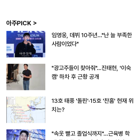
아주PICK >
임영웅, 데뷔 10주년…"난 늘 부족한
사람이었다"
"광고주들이 찾아줘"…진태현, '이숙
캠' 하차 후 근황 공개
13호 태풍 '돌핀'·15호 '찬홈' 현재 위
치는?
"속옷 빨고 졸업식까지"…근육병 학