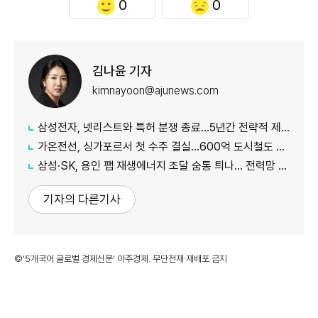
0
0
김나윤 기자
kimnayoon@ajunews.com
삼성전자, 넷리스트와 특허 분쟁 종료…5년간 전략적 제휴
가온전선, 싱가포르서 첫 수주 결실…600억 도시철도 케이블 공급
삼성·SK, 용인 팹 재생에너지 조달 숨통 틔나… 전력망 확충에 에너지 리스크 완화 기대
기자의 다른기사
©'5개국어 글로벌 경제신문' 아주경제. 무단전재·재배포 금지