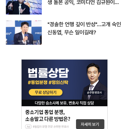
생 돌본 공익, 코미디언 김규원이었
다
"경솔한 언행 깊이 반성"…고개 숙인
신동엽, 무슨 일이길래?