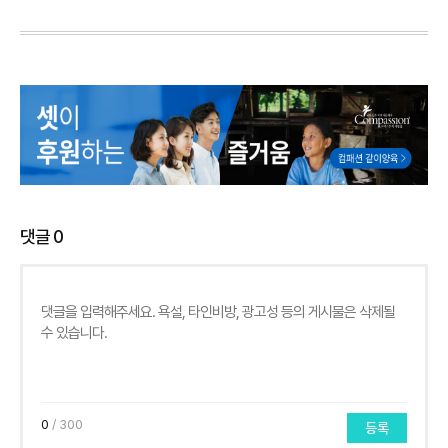
댓글
0
0
/ 300
등록