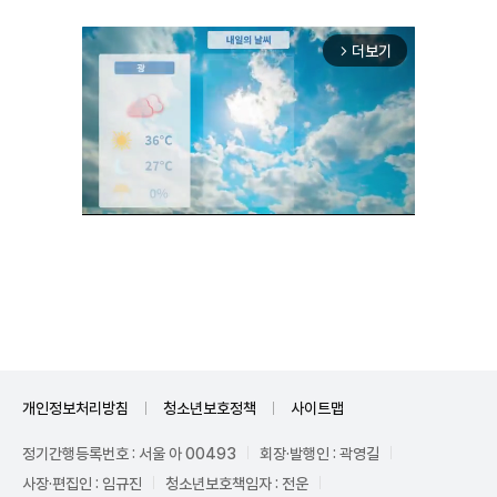
더보기
arrow_forward_ios
Unmute
개인정보처리방침
청소년보호정책
사이트맵
정기간행등록번호 : 서울 아 00493
회장·발행인 : 곽영길
사장·편집인 : 임규진
청소년보호책임자 : 전운