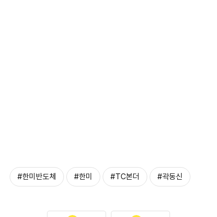
#한미반도체
#한미
#TC본더
#곽동신