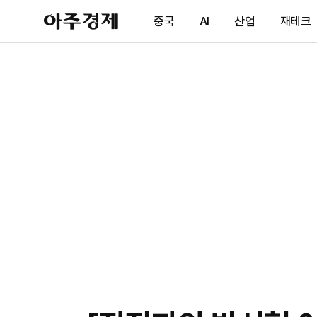
아
중국
AI
산업
재테크
주
경
제