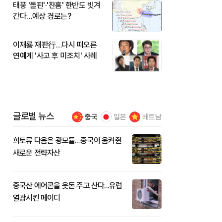
태풍 '돌핀'·'찬홈' 한반도 빗겨
간다…예상 경로는?
이재룡 재판行…다시 떠오른
연예계 '사고 후 미조치' 사례
글로벌 뉴스
중국
일본
베트남
희토류 다음은 광모듈…중국이 움켜쥔
새로운 전략자산
중국산 에어콘을 웃돈 주고 산다...유럽
열광시킨 메이디