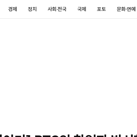
경제
정치
사회·전국
국제
포토
문화·연예