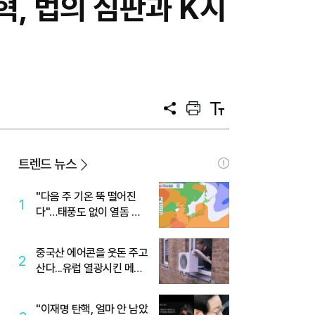
혁, 법의 심판과 K시
공
프
텍
유
린
스
트
트
크
기
트렌드 뉴스
"다음 주 기온 뚝 떨어진
1
다"…태풍도 없이 열돔 박
살 낸 '이것'
중국산 에어콘을 웃돈 주고
2
산다...유럽 열광시킨 메이
디
"이재명 탄핵, 얼마 안 남았