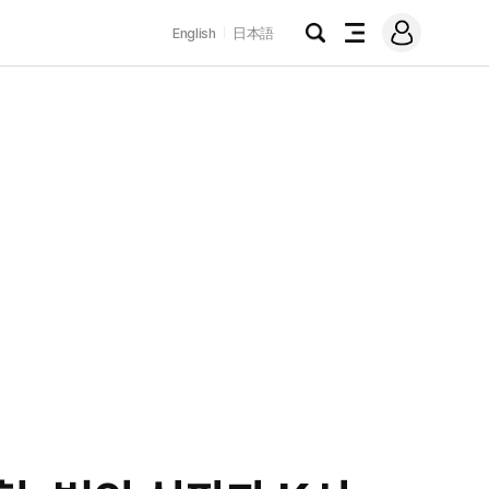
로
English
日本語
그
검
전
인
색
체
메
뉴