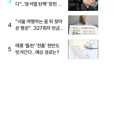
3
다"...'윤석열 탄핵' 맞힌 무
당, '성지글' 등장
"서울 여행하는 꿈 뒤 찾아
4
온 행운"…327회차 연금
복권720+ 당첨번호조회
주목
태풍 '돌핀'·'찬홈' 한반도
5
빗겨간다…예상 경로는?