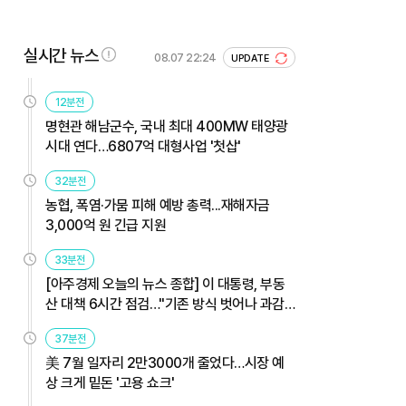
실시간 뉴스
08.07 22:24
UPDATE
12분전
명현관 해남군수, 국내 최대 400MW 태양광
시대 연다…6807억 대형사업 '첫삽'
32분전
농협, 폭염·가뭄 피해 예방 총력...재해자금
3,000억 원 긴급 지원
33분전
[아주경제 오늘의 뉴스 종합] 이 대통령, 부동
산 대책 6시간 점검…"기존 방식 벗어나 과감
히 실행" 外
37분전
美 7월 일자리 2만3000개 줄었다…시장 예
상 크게 밑돈 '고용 쇼크'