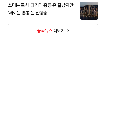
스티븐 로치 '과거의 홍콩'은 끝났지만
'새로운 홍콩'은 진행중
중국뉴스
더보기