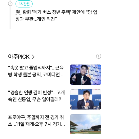
1시간전
與, 황희 '폐기 버스 청년 주택' 제안에 "당 입
장과 무관…개인 의견"
아주PICK
"속옷 빨고 졸업식까지"…근육
병 학생 돌본 공익, 코미디언 김
규원이었다
"경솔한 언행 깊이 반성"…고개
숙인 신동엽, 무슨 일이길래?
프로야구, 주말까지 전 경기 취
소…11일 재개·오후 7시 경기
시작