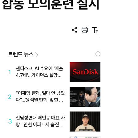
찰 합동 모의훈련 실시
공
프
텍
유
린
스
트
트
크
기
트렌드 뉴스
샌디스크, AI 수요에 '매출
1
4.7배'…가이던스 실망에
'주가는 하락'
"이재명 탄핵, 얼마 안 남았
2
다"...'윤석열 탄핵' 맞힌 무
당, '성지글' 등장
신남성연대 배인규 대표 사
3
망…인천 아파트서 숨진 채
발견