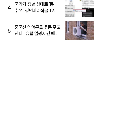
국가가 청년 상대로 '통
4
수'?...청년미래적금 12%
준다더니 "응, 오류야"
중국산 에어콘을 웃돈 주고
5
산다...유럽 열광시킨 메이
디