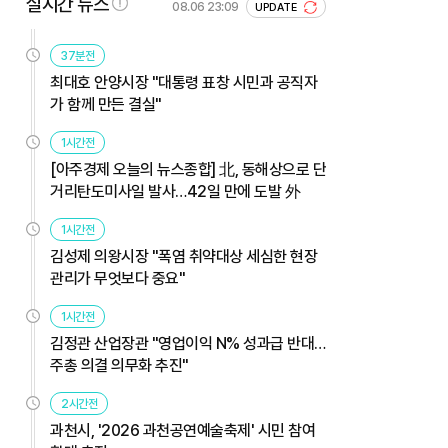
실시간 뉴스
08.06 23:09
UPDATE
37분전
최대호 안양시장 "대통령 표창 시민과 공직자
가 함께 만든 결실"
1시간전
[아주경제 오늘의 뉴스종합] 北, 동해상으로 단
거리탄도미사일 발사…42일 만에 도발 外
1시간전
김성제 의왕시장 "폭염 취약대상 세심한 현장
관리가 무엇보다 중요"
1시간전
김정관 산업장관 "영업이익 N% 성과급 반대…
주총 의결 의무화 추진"
2시간전
과천시, '2026 과천공연예술축제' 시민 참여