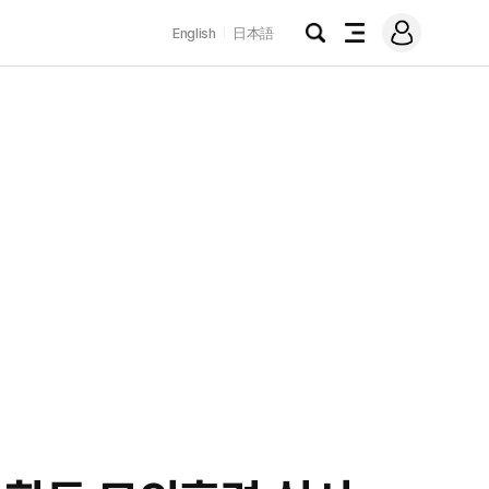
로
English
日本語
그
검
전
인
색
체
메
뉴