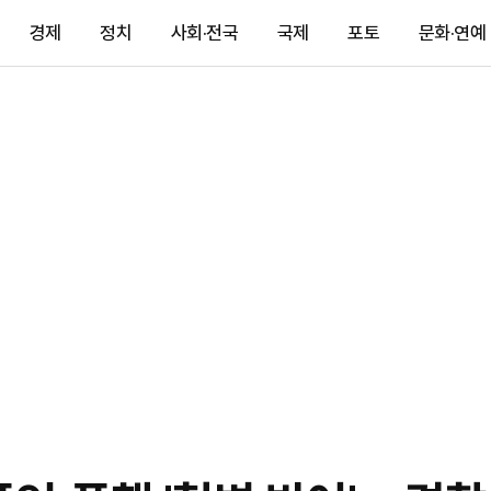
경제
정치
사회·전국
국제
포토
문화·연예