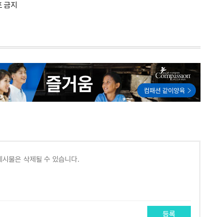
포 금지
등록