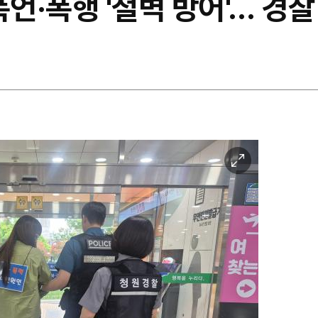
폭언·폭행 '철벽 방어'… 경
이
미
지
확
대