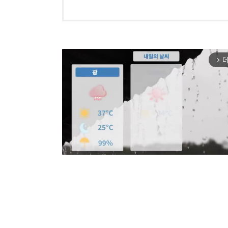
더
arrow_forward_ios
Mut