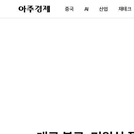
아
중국
AI
산업
재테크
주
경
제