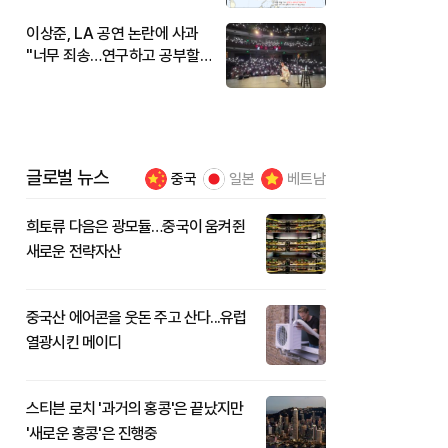
이상준, LA 공연 논란에 사과
"너무 죄송…연구하고 공부할
것"
글로벌 뉴스
중국
일본
베트남
희토류 다음은 광모듈…중국이 움켜쥔
새로운 전략자산
중국산 에어콘을 웃돈 주고 산다...유럽
열광시킨 메이디
스티븐 로치 '과거의 홍콩'은 끝났지만
'새로운 홍콩'은 진행중