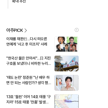
확대 추진
아주PICK
이재룡 재판行…다시 떠오른
연예계 '사고 후 미조치' 사례
"한국산 물은 안마셔"…日 지진
구호품 보냈더니 비하한 누리
꾼
'태도 논란' 정준원 "난 배우 하
면 안 되는 사람인가? 생각 했
다"
13호 '돌핀' 이어 14호 태풍 '구
지라'·15호 태풍 '찬홈' 발생…
현재 위치와 이동경로는?