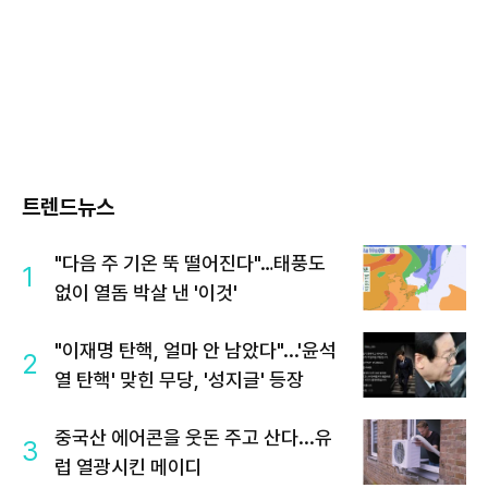
트렌드뉴스
"다음 주 기온 뚝 떨어진다"…태풍도
1
없이 열돔 박살 낸 '이것'
"이재명 탄핵, 얼마 안 남았다"...'윤석
2
열 탄핵' 맞힌 무당, '성지글' 등장
중국산 에어콘을 웃돈 주고 산다...유
3
럽 열광시킨 메이디