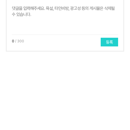
0
/ 300
등록