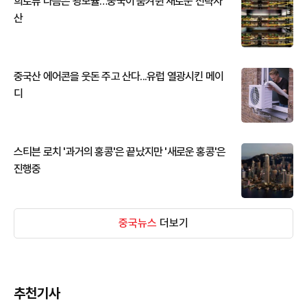
희토류 다음은 광모듈…중국이 움켜쥔 새로운 전략자
산
중국산 에어콘을 웃돈 주고 산다...유럽 열광시킨 메이
디
스티븐 로치 '과거의 홍콩'은 끝났지만 '새로운 홍콩'은
진행중
중국뉴스
더보기
추천기사