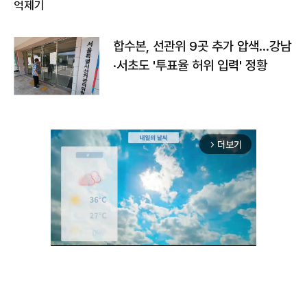
합수본, 선관위 9곳 추가 압색…강남
·서초도 '투표율 허위 입력' 정황
더보기
arrow_forward_ios
Unmute