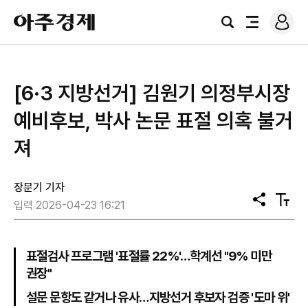
로
아
그
검
전
주
인
색
체
경
메
제
뉴
[6·3 지방선거] 김원기 의정부시장
예비후보, 박사 논문 표절 의혹 불거
져
장문기 기자
공
텍
입력 2026-04-23 16:21
유
스
트
크
기
표절검사 프로그램 '표절률 22%'…학계선 "9% 미만
권장"
설문 문항도 같거나 유사…지방선거 후보자 검증 '도마 위'