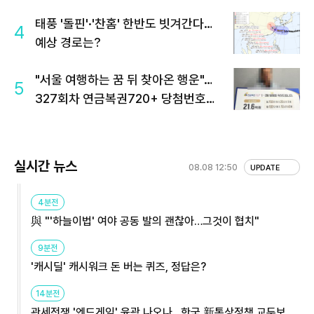
태풍 '돌핀'·'찬홈' 한반도 빗겨간다…
4
예상 경로는?
"서울 여행하는 꿈 뒤 찾아온 행운"…
5
327회차 연금복권720+ 당첨번호조
회 주목
실시간 뉴스
08.08 12:50
UPDATE
4분전
與 "'하늘이법' 여야 공동 발의 괜찮아…그것이 협치"
9분전
'캐시딜' 캐시워크 돈 버는 퀴즈, 정답은?
14분전
관세전쟁 '엔드게임' 윤곽 나오나…한국 新통상정책 교두보 활