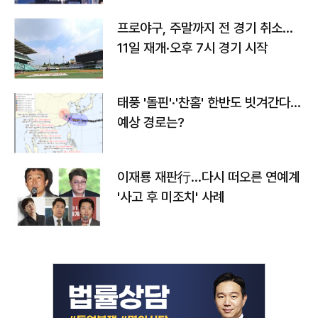
프로야구, 주말까지 전 경기 취소…
11일 재개·오후 7시 경기 시작
태풍 '돌핀'·'찬홈' 한반도 빗겨간다…
예상 경로는?
이재룡 재판行…다시 떠오른 연예계
'사고 후 미조치' 사례