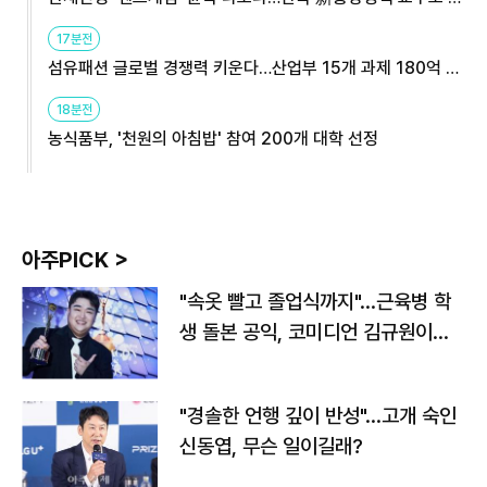
용해야
17분전
섬유패션 글로벌 경쟁력 키운다…산업부 15개 과제 180억 지
원
18분전
농식품부, '천원의 아침밥' 참여 200개 대학 선정
아주PICK >
"속옷 빨고 졸업식까지"…근육병 학
생 돌본 공익, 코미디언 김규원이었
다
"경솔한 언행 깊이 반성"…고개 숙인
신동엽, 무슨 일이길래?