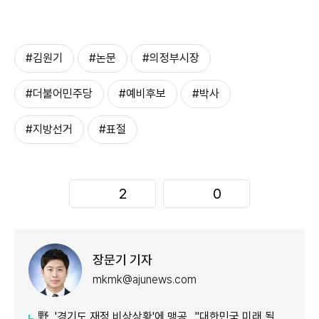
#김원기
#논문
#의정부시장
#더불어민주당
#예비후보
#박사
#지방선거
#표절
2
0
장문기 기자
mkmk@ajunews.com
野, '경기도 재정 비상상황'에 맹공…"대한민국 미래 될 수도"