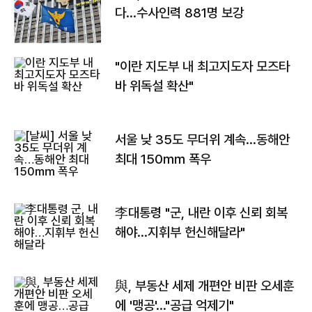
다…수사인력 881명 보강
"이란 지도부 내 최고지도자 모즈타
바 위독설 확산"
서울 낮 35도 무더위 계속…동해안
최대 150㎜ 폭우
李대통령 "군, 내란 이후 신뢰 회복
해야…지휘부 헌신해달라"
與, 부동산 세제 개편안 비판 오세훈
에 '맹공'…"공급 억제기"