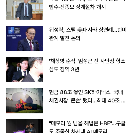
범수·진종오 징계절차 개시
위성락, 스틸 美대사와 상견례…한미
관계 발전 논의
'채상병 순직' 임성근 전 사단장 항소
심도 징역 3년
현금 88조 쌓인 SK하이닉스, 국내
채권시장 '큰손' 됐다…최대 40조 투
자
"메모리 월 넘을 해법은 HBF"…구글
도 주목한 차세대 AI 메모리