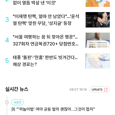
없이 열돔 박살 낸 '이것'
"이재명 탄핵, 얼마 안 남았다"...'윤석
3
열 탄핵' 맞힌 무당, '성지글' 등장
"서울 여행하는 꿈 뒤 찾아온 행운"…
4
327회차 연금복권720+ 당첨번호조
회 주목
태풍 '돌핀'·'찬홈' 한반도 빗겨간다…
5
예상 경로는?
실시간 뉴스
08.07 19:14
UPDATE
4분전
與 "'하늘이법' 여야 공동 발의 괜찮아…그것이 협치"