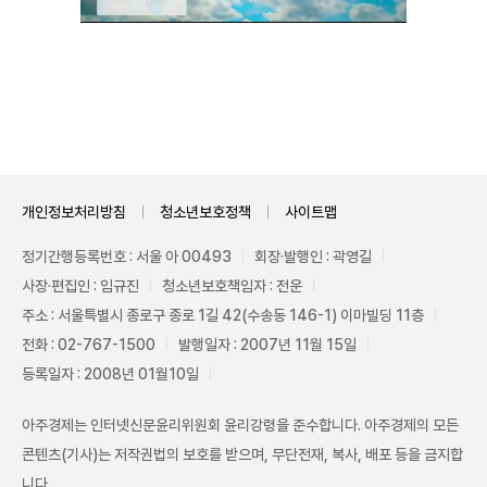
Unmute
개인정보처리방침
청소년보호정책
사이트맵
정기간행등록번호 : 서울 아 00493
회장·발행인 : 곽영길
사장·편집인 : 임규진
청소년보호책임자 : 전운
주소 : 서울특별시 종로구 종로 1길 42(수송동 146-1) 이마빌딩 11층
전화 : 02-767-1500
발행일자 : 2007년 11월 15일
등록일자 : 2008년 01월10일
아주경제는 인터넷신문윤리위원회 윤리강령을 준수합니다. 아주경제의 모든
콘텐츠(기사)는 저작권법의 보호를 받으며, 무단전재, 복사, 배포 등을 금지합
니다.