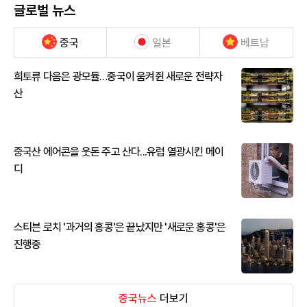
글로벌 뉴스
중국
일본
베트남
희토류 다음은 광모듈…중국이 움켜쥔 새로운 전략자
산
중국산 에어콘을 웃돈 주고 산다...유럽 열광시킨 메이
디
스티븐 로치 '과거의 홍콩'은 끝났지만 '새로운 홍콩'은
진행중
중국뉴스
더보기