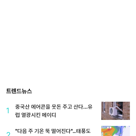
트렌드뉴스
중국산 에어콘을 웃돈 주고 산다...유
1
럽 열광시킨 메이디
"다음 주 기온 뚝 떨어진다"…태풍도
2