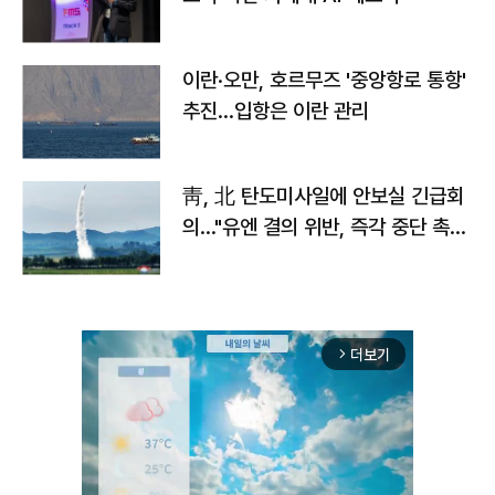
이란·오만, 호르무즈 '중앙항로 통항'
추진…입항은 이란 관리
靑, 北 탄도미사일에 안보실 긴급회
의…"유엔 결의 위반, 즉각 중단 촉
구"
더보기
arrow_forward_ios