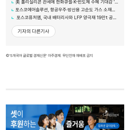
美 폴리실리콘 관세에 한화큐셀·K-반도체 수혜 기대감 '쑥'
포스코에어솔루션, 항공우주·방산용 고순도 가스 소재분야 글로벌 인증 획득
포스코퓨처엠, 국내 배터리사와 LFP 양극재 19만t 공급계약 체결
기자의 다른기사
©'5개국어 글로벌 경제신문' 아주경제. 무단전재·재배포 금지