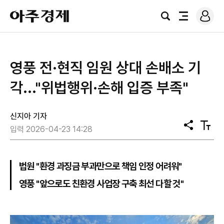
로
아
그
검
전
주
인
색
체
경
메
제
뉴
영풍 전·현직 임원 상대 손배소 기
각..."위법행위·손해 입증 부족"
신지아 기자
공
텍
입력 2026-04-23 14:28
유
스
트
크
기
법원 "환경 과징금 부과만으로 책임 인정 어려워"
영풍 "앞으로도 친환경 사업장 구축 최선 다할 것"