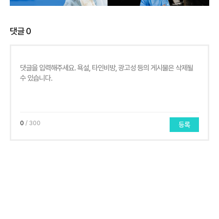
댓글
0
0
/ 300
등록