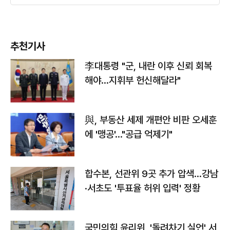
추천기사
李대통령 "군, 내란 이후 신뢰 회복
해야…지휘부 헌신해달라"
與, 부동산 세제 개편안 비판 오세훈
에 '맹공'…"공급 억제기"
합수본, 선관위 9곳 추가 압색…강남
·서초도 '투표율 허위 입력' 정황
국민의힘 윤리위, '돌려차기 실언' 서