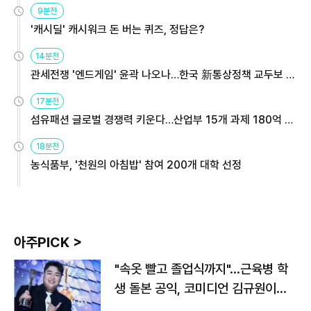
9분전
'캐시딜' 캐시워크 돈 버는 퀴즈, 정답은?
14분전
관세전쟁 '엔드게임' 윤곽 나오나…한국 新통상정책 교두보 활
용해야
17분전
섬유패션 글로벌 경쟁력 키운다…산업부 15개 과제 180억 지
원
18분전
농식품부, '천원의 아침밥' 참여 200개 대학 선정
아주PICK >
"속옷 빨고 졸업식까지"…근육병 학
생 돌본 공익, 코미디언 김규원이었
다