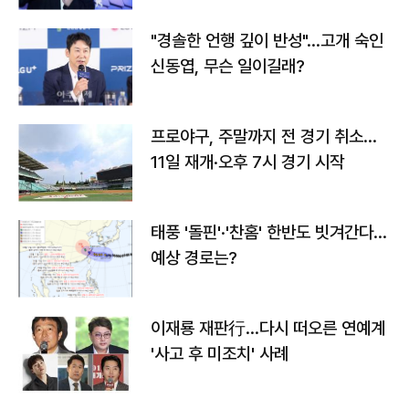
"경솔한 언행 깊이 반성"…고개 숙인
신동엽, 무슨 일이길래?
프로야구, 주말까지 전 경기 취소…
11일 재개·오후 7시 경기 시작
태풍 '돌핀'·'찬홈' 한반도 빗겨간다…
예상 경로는?
이재룡 재판行…다시 떠오른 연예계
'사고 후 미조치' 사례