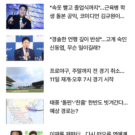
"속옷 빨고 졸업식까지"…근육병 학
생 돌본 공익, 코미디언 김규원이었
다
"경솔한 언행 깊이 반성"…고개 숙인
신동엽, 무슨 일이길래?
프로야구, 주말까지 전 경기 취소…
11일 재개·오후 7시 경기 시작
태풍 '돌핀'·'찬홈' 한반도 빗겨간다…
예상 경로는?
이재룡 재판行…다시 떠오른 연예계