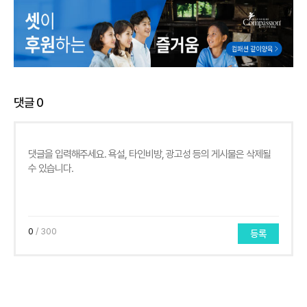
댓글
0
0
/ 300
등록