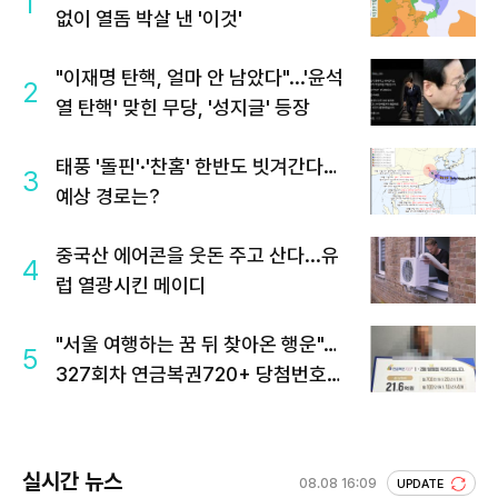
1
없이 열돔 박살 낸 '이것'
"이재명 탄핵, 얼마 안 남았다"...'윤석
2
열 탄핵' 맞힌 무당, '성지글' 등장
태풍 '돌핀'·'찬홈' 한반도 빗겨간다…
3
예상 경로는?
중국산 에어콘을 웃돈 주고 산다...유
4
럽 열광시킨 메이디
"서울 여행하는 꿈 뒤 찾아온 행운"…
5
327회차 연금복권720+ 당첨번호조
회 주목
실시간 뉴스
08.08 16:09
UPDATE