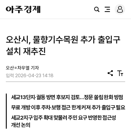
로
아
그
검
전
주
인
색
체
경
메
제
뉴
오산시, 물향기수목원 추가 출입구
설치 재추진
오산=차우열 기자
공
텍
입력 2026-04-23 14:18
유
스
트
크
기
세교13단지·궐동 방면 후보지 검토…정문 쏠림 완화 방점
무료 개방 이후 주차·보행 접근 한계 커져 추가 출입구 필요
세교2지구 입주 확대 맞물려 주민 요구 반영한 접근성
개선 논의