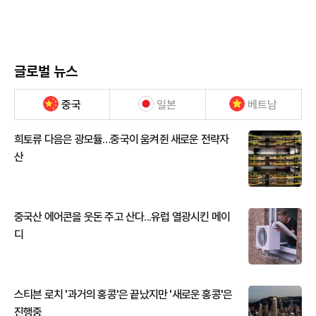
글로벌 뉴스
중국
일본
베트남
희토류 다음은 광모듈…중국이 움켜쥔 새로운 전략자
산
중국산 에어콘을 웃돈 주고 산다...유럽 열광시킨 메이
디
스티븐 로치 '과거의 홍콩'은 끝났지만 '새로운 홍콩'은
진행중