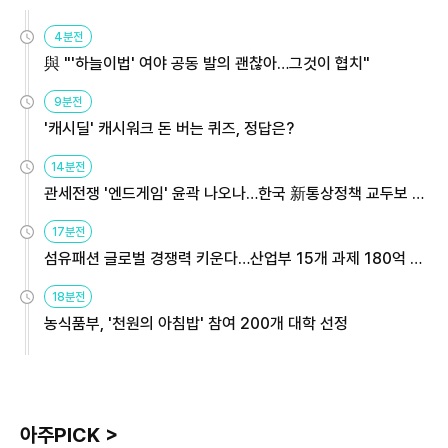
4분전
與 "'하늘이법' 여야 공동 발의 괜찮아…그것이 협치"
9분전
'캐시딜' 캐시워크 돈 버는 퀴즈, 정답은?
14분전
관세전쟁 '엔드게임' 윤곽 나오나…한국 新통상정책 교두보 활
용해야
17분전
섬유패션 글로벌 경쟁력 키운다…산업부 15개 과제 180억 지
원
18분전
농식품부, '천원의 아침밥' 참여 200개 대학 선정
아주PICK >