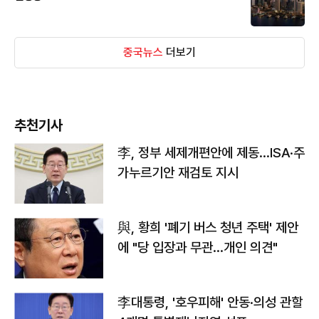
중국뉴스
더보기
추천기사
李, 정부 세제개편안에 제동…ISA·주
가누르기안 재검토 지시
與, 황희 '폐기 버스 청년 주택' 제안
에 "당 입장과 무관…개인 의견"
李대통령, '호우피해' 안동·의성 관할