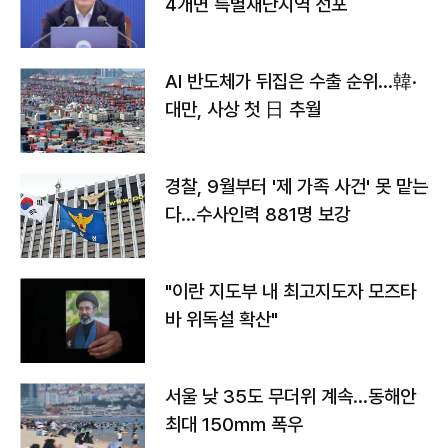
4개면 특별재난지역 선포
AI 반도체가 뒤집은 수출 순위…韓·
대만, 사상 첫 日 추월
경찰, 9월부터 '제 가족 사건' 못 맡는
다…수사인력 881명 보강
"이란 지도부 내 최고지도자 모즈타
바 위독설 확산"
서울 낮 35도 무더위 계속…동해안
최대 150㎜ 폭우