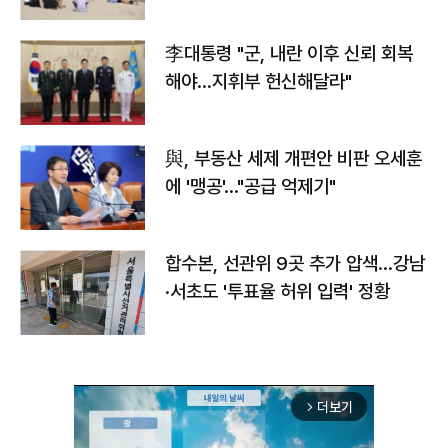
李대통령 "군, 내란 이후 신뢰 회복
해야…지휘부 헌신해달라"
與, 부동산 세제 개편안 비판 오세훈
에 '맹공'…"공급 억제기"
합수본, 선관위 9곳 추가 압색…강남
·서초도 '투표율 허위 입력' 정황
더보기
arrow_forward_ios