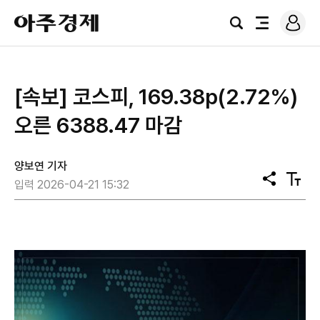
로
아
그
검
전
주
인
색
체
경
메
제
뉴
[속보] 코스피, 169.38p(2.72%)
오른 6388.47 마감
양보연 기자
공
텍
입력 2026-04-21 15:32
유
스
트
크
기