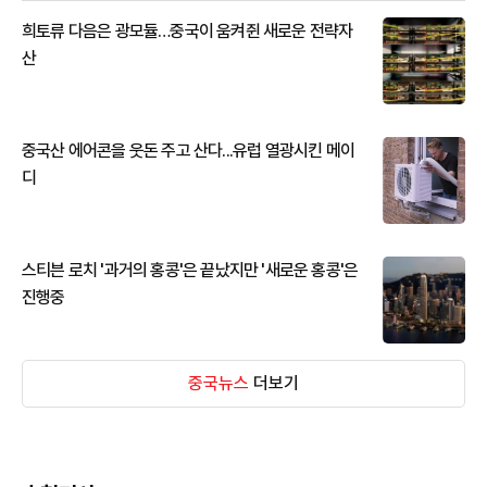
희토류 다음은 광모듈…중국이 움켜쥔 새로운 전략자
산
중국산 에어콘을 웃돈 주고 산다...유럽 열광시킨 메이
디
스티븐 로치 '과거의 홍콩'은 끝났지만 '새로운 홍콩'은
진행중
중국뉴스
더보기