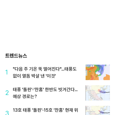
트렌드뉴스
"다음 주 기온 뚝 떨어진다"…태풍도
1
없이 열돔 박살 낸 '이것'
태풍 '돌핀'·'찬홈' 한반도 빗겨간다…
2
예상 경로는?
13호 태풍 '돌핀'·15호 '찬홈' 현재 위
3