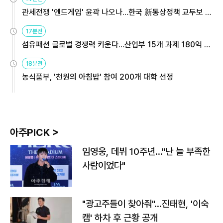
관세전쟁 '엔드게임' 윤곽 나오나…한국 新통상정책 교두보 활
용해야
17분전
섬유패션 글로벌 경쟁력 키운다…산업부 15개 과제 180억 지
원
18분전
농식품부, '천원의 아침밥' 참여 200개 대학 선정
아주PICK >
임영웅, 데뷔 10주년…"난 늘 부족한
사람이었다"
"광고주들이 찾아줘"…진태현, '이숙
캠' 하차 후 근황 공개