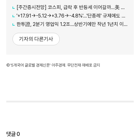
[주간증시전망] 코스피, 급락 후 반등세 이어갈까…美 CPI·외국인 수급 '촉각'
'+17.91→-5.12→+3.76→-4.8%'…'단종레' 규제에도 여전히 롤러코스터 타는 코스피
한투證, 2분기 영업익 1.2조…상반기에만 작년 1년치 이익만큼 벌었다
기자의 다른기사
©'5개국어 글로벌 경제신문' 아주경제. 무단전재·재배포 금지
댓글
0