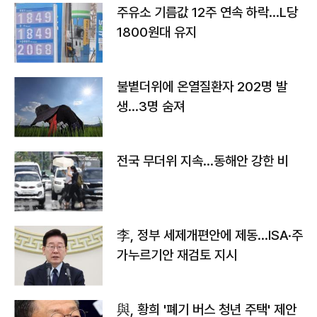
주유소 기름값 12주 연속 하락…L당
1800원대 유지
불볕더위에 온열질환자 202명 발
생…3명 숨져
전국 무더위 지속…동해안 강한 비
李, 정부 세제개편안에 제동…ISA·주
가누르기안 재검토 지시
與, 황희 '폐기 버스 청년 주택' 제안