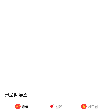
글로벌 뉴스
중국
일본
베트남