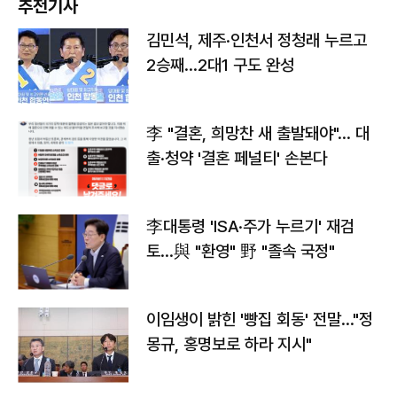
추천기사
김민석, 제주·인천서 정청래 누르고
2승째…2대1 구도 완성
李 "결혼, 희망찬 새 출발돼야"… 대
출·청약 '결혼 페널티' 손본다
李대통령 'ISA·주가 누르기' 재검
토…與 "환영" 野 "졸속 국정"
이임생이 밝힌 '빵집 회동' 전말…"정
몽규, 홍명보로 하라 지시"