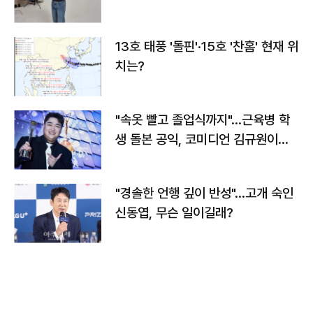
13호 태풍 '돌핀'·15호 '찬홈' 현재 위
치는?
"속옷 빨고 졸업식까지"…근육병 학
생 돌본 공익, 코미디언 김규원이었
다
"경솔한 언행 깊이 반성"…고개 숙인
신동엽, 무슨 일이길래?