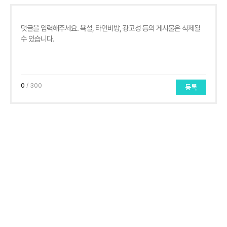
0
/ 300
등록