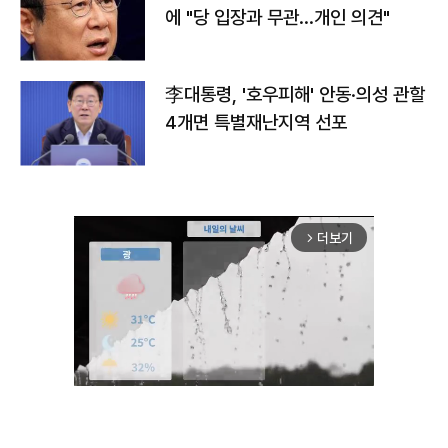
에 "당 입장과 무관…개인 의견"
李대통령, '호우피해' 안동·의성 관할
4개면 특별재난지역 선포
더보기
arrow_forward_ios
Unmute