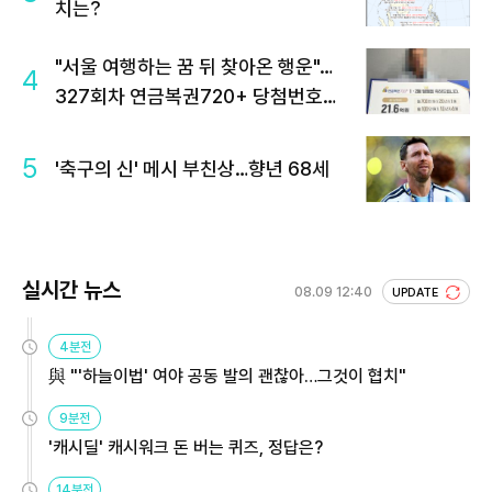
치는?
"서울 여행하는 꿈 뒤 찾아온 행운"…
4
327회차 연금복권720+ 당첨번호조
회 주목
5
'축구의 신' 메시 부친상…향년 68세
실시간 뉴스
08.09 12:40
UPDATE
4분전
與 "'하늘이법' 여야 공동 발의 괜찮아…그것이 협치"
9분전
'캐시딜' 캐시워크 돈 버는 퀴즈, 정답은?
14분전