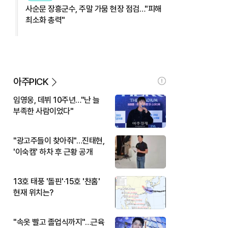
사순문 장흥군수, 주말 가뭄 현장 점검…"피해
최소화 총력"
아주PICK
임영웅, 데뷔 10주년…"난 늘
부족한 사람이었다"
"광고주들이 찾아줘"…진태현,
'이숙캠' 하차 후 근황 공개
13호 태풍 '돌핀'·15호 '찬홈'
현재 위치는?
"속옷 빨고 졸업식까지"…근육