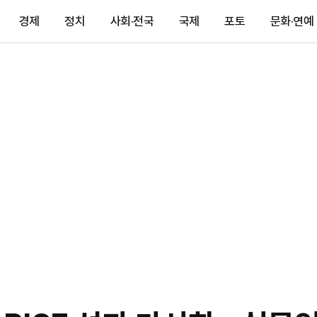
경제
정치
사회·전국
국제
포토
문화·연예