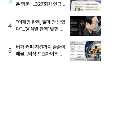
3
온 행운"…327회차 연금
복권720+ 당첨번호조회
주목
"이재명 탄핵, 얼마 안 남았
4
다"...'윤석열 탄핵' 맞힌 무
당, '성지글' 등장
버거·커피·치킨까지 줄줄이
5
매물…외식 프랜차이즈
M&A '활기'