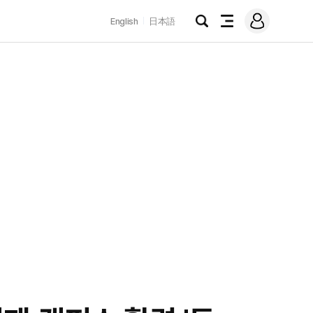
로
English
日本語
그
검
전
인
색
체
메
뉴