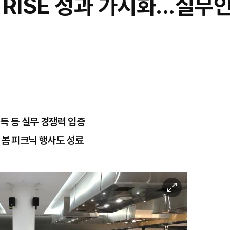
RISE 성과 가시화...실무
취득 등 실무 경쟁력 입증
 봄 피크닉 행사도 성료
이
미
지