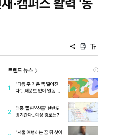
인재·캠퍼스 활력 '동
공
프
텍
유
린
스
트
트
크
기
트렌드 뉴스
"다음 주 기온 뚝 떨어진
1
다"…태풍도 없이 열돔 박
살 낸 '이것'
태풍 '돌핀'·'찬홈' 한반도
2
빗겨간다…예상 경로는?
"서울 여행하는 꿈 뒤 찾아