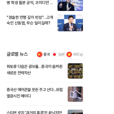
병 학생 돌본 공익, 코미디언 김
규원이었다
"경솔한 언행 깊이 반성"…고개
숙인 신동엽, 무슨 일이길래?
글로벌 뉴스
중국
일본
베트남
희토류 다음은 광모듈…중국이 움켜쥔
새로운 전략자산
중국산 에어콘을 웃돈 주고 산다...유럽
열광시킨 메이디
스티븐 로치 '과거의 홍콩'은 끝났지만