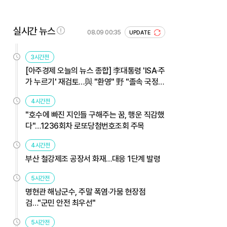
실시간 뉴스
08.09 00:35
UPDATE
3시간전
[아주경제 오늘의 뉴스 종합] 李대통령 'ISA·주
가 누르기' 재검토…與 "환영" 野 "졸속 국정"
外
4시간전
"호수에 빠진 지인들 구해주는 꿈, 행운 직감했
다"…1236회차 로또당첨번호조회 주목
4시간전
부산 철강제조 공장서 화재…대응 1단계 발령
5시간전
명현관 해남군수, 주말 폭염·가뭄 현장점
검…"군민 안전 최우선"
5시간전