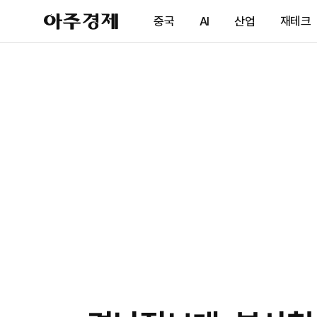
아
중국
AI
산업
재테크
주
경
제