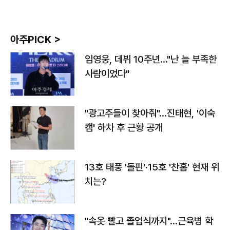
아주PICK >
임영웅, 데뷔 10주년…"난 늘 부족한
사람이었다"
"광고주들이 찾아줘"…진태현, '이숙
캠' 하차 후 근황 공개
13호 태풍 '돌핀'·15호 '찬홈' 현재 위
치는?
"속옷 빨고 졸업식까지"…근육병 학