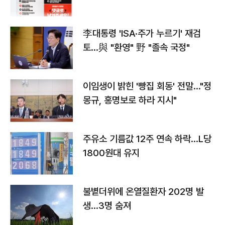
李대통령 'ISA·주가 누르기' 재검
토…與 "환영" 野 "졸속 국정"
이임생이 밝힌 '빵집 회동' 전말…"정
몽규, 홍명보로 하라 지시"
주유소 기름값 12주 연속 하락…L당
1800원대 유지
불볕더위에 온열질환자 202명 발
생…3명 숨져