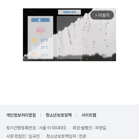
더보기
arrow_forward_ios
Unmute
개인정보처리방침
청소년보호정책
사이트맵
정기간행등록번호 : 서울 아 00493
회장·발행인 : 곽영길
사장·편집인 : 임규진
청소년보호책임자 : 전운