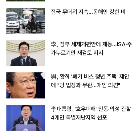
전국 무더위 지속…동해안 강한 비
李, 정부 세제개편안에 제동…ISA·주
가누르기안 재검토 지시
與, 황희 '폐기 버스 청년 주택' 제안
에 "당 입장과 무관…개인 의견"
李대통령, '호우피해' 안동·의성 관할
4개면 특별재난지역 선포