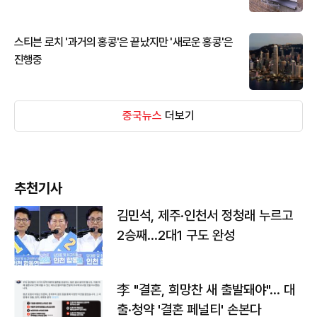
스티븐 로치 '과거의 홍콩'은 끝났지만 '새로운 홍콩'은
진행중
중국뉴스
더보기
추천기사
김민석, 제주·인천서 정청래 누르고
2승째…2대1 구도 완성
李 "결혼, 희망찬 새 출발돼야"… 대
출·청약 '결혼 페널티' 손본다