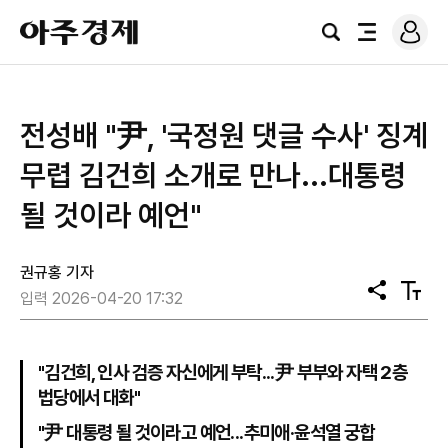
로
아
그
검
전
주
인
색
체
경
메
제
뉴
전성배 "尹, '국정원 댓글 수사' 징계
무렵 김건희 소개로 만나...대통령
될 것이라 예언"
권규홍 기자
공
텍
입력 2026-04-20 17:32
유
스
트
크
기
"김건희, 인사 검증 자신에게 부탁...尹 부부와 자택 2층
법당에서 대화"
"尹 대통령 될 것이라고 예언...추미애·윤석열 궁합