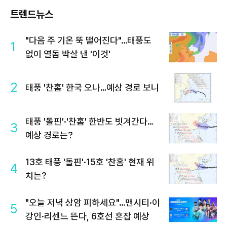
트렌드뉴스
"다음 주 기온 뚝 떨어진다"…태풍도
1
없이 열돔 박살 낸 '이것'
2
태풍 '찬홈' 한국 오나…예상 경로 보니
태풍 '돌핀'·'찬홈' 한반도 빗겨간다…
3
예상 경로는?
13호 태풍 '돌핀'·15호 '찬홈' 현재 위
4
치는?
"오늘 저녁 상암 피하세요"…맨시티·이
5
강인·리센느 뜬다, 6호선 혼잡 예상