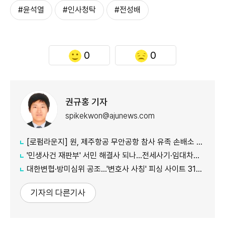
#윤석열
#인사청탁
#전성배
0
0
권규홍 기자
spikekwon@ajunews.com
[로펌라운지] 원, 제주항공 무안공항 참사 유족 손배소 대리..."참사 진상 명확히 규명"
'민생사건 재판부' 서민 해결사 되나...전세사기·임대차분쟁 평균 3개월내 해결
대한변협·방미심위 공조…'변호사 사칭' 피싱 사이트 31건 무더기 차단
기자의 다른기사