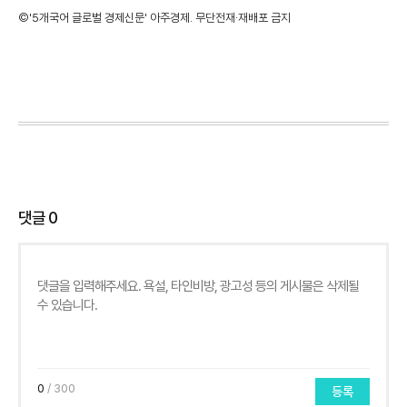
©'5개국어 글로벌 경제신문' 아주경제. 무단전재·재배포 금지
댓글
0
0
/ 300
등록