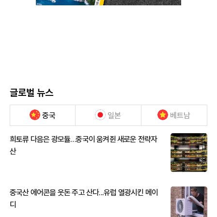
글로벌 뉴스
중국
일본
베트남
희토류 다음은 광모듈…중국이 움켜쥔 새로운 전략자
산
중국산 에어콘을 웃돈 주고 산다...유럽 열광시킨 메이
디