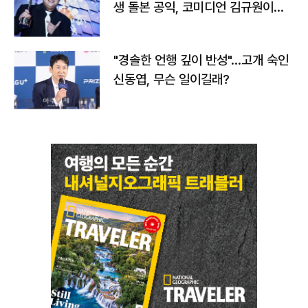
생 돌본 공익, 코미디언 김규원이었
다
"경솔한 언행 깊이 반성"…고개 숙인
신동엽, 무슨 일이길래?