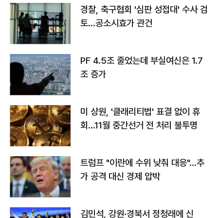
경찰, 축구협회 '심판 성접대' 수사 검
토…공소시효가 관건
PF 4.5조 줄었는데 부실여신은 1.7
조 증가
미 상원, '클래리티법' 표결 없이 휴
회…11월 중간선거 전 처리 불투명
트럼프 "이란에 수위 낮춰 대응"…추
가 공격 대신 경제 압박
김민석, 강원·경북서 정청래에 신