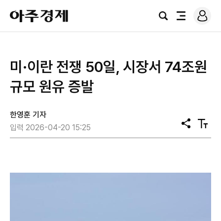
로
아
그
검
전
주
인
색
체
경
메
제
뉴
미·이란 전쟁 50일, 시장서 74조원
규모 원유 증발
한영훈 기자
공
텍
입력 2026-04-20 15:25
유
스
트
크
기