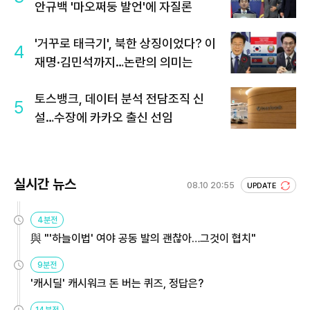
안규백 '마오쩌둥 발언'에 자질론
'거꾸로 태극기', 북한 상징이었다? 이
4
재명·김민석까지…논란의 의미는
토스뱅크, 데이터 분석 전담조직 신
5
설…수장에 카카오 출신 선임
실시간 뉴스
08.10 20:55
UPDATE
4분전
與 "'하늘이법' 여야 공동 발의 괜찮아…그것이 협치"
9분전
'캐시딜' 캐시워크 돈 버는 퀴즈, 정답은?
14분전