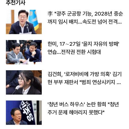
추천기사
李 "광주 군공항 기능, 2028년 중순
까지 임시 배치…속도전 넘어 전격
전"
한미, 17∼27일 '을지 자유의 방패'
연습…전작권 전환 시험대
김건희, '로저비비에 가방 의혹' 김기
현 부부 재판서 "범죄 연상시키지 말
라"
'청년 버스 하우스' 논란 황희 "청년
주거 문제 헤아리지 못했다"