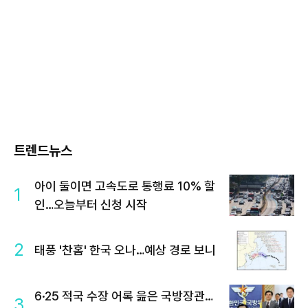
트렌드뉴스
아이 둘이면 고속도로 통행료 10% 할
1
인…오늘부터 신청 시작
2
태풍 '찬홈' 한국 오나…예상 경로 보니
6·25 적국 수장 어록 읊은 국방장관…
3