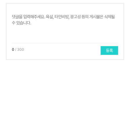
0
/ 300
등록