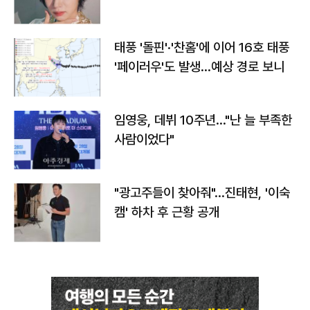
태풍 '돌핀'·'찬홈'에 이어 16호 태풍
'페이러우'도 발생…예상 경로 보니
임영웅, 데뷔 10주년…"난 늘 부족한
사람이었다"
"광고주들이 찾아줘"…진태현, '이숙
캠' 하차 후 근황 공개