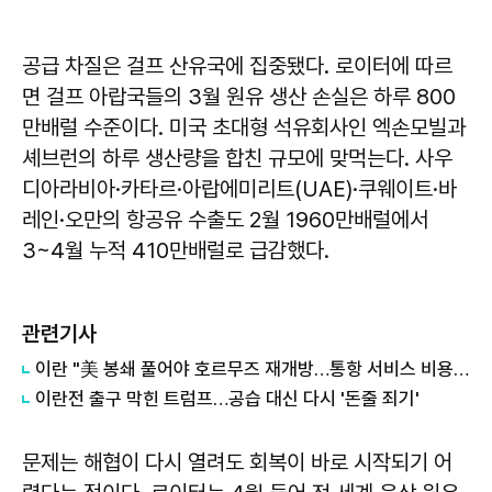
공급 차질은 걸프 산유국에 집중됐다. 로이터에 따르
면 걸프 아랍국들의 3월 원유 생산 손실은 하루 800
만배럴 수준이다. 미국 초대형 석유회사인 엑손모빌과
셰브런의 하루 생산량을 합친 규모에 맞먹는다. 사우
디아라비아·카타르·아랍에미리트(UAE)·쿠웨이트·바
레인·오만의 항공유 수출도 2월 1960만배럴에서
3~4월 누적 410만배럴로 급감했다.
관련기사
이란 "美 봉쇄 풀어야 호르무즈 재개방…통항 서비스 비용 받을 수도"
이란전 출구 막힌 트럼프…공습 대신 다시 '돈줄 죄기'
문제는 해협이 다시 열려도 회복이 바로 시작되기 어