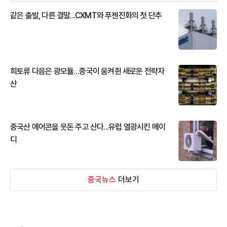
같은 출발, 다른 결말...CXMT와 푸젠진화의 첫 단추
희토류 다음은 광모듈…중국이 움켜쥔 새로운 전략자
산
중국산 에어콘을 웃돈 주고 산다...유럽 열광시킨 메이
디
중국뉴스
더보기