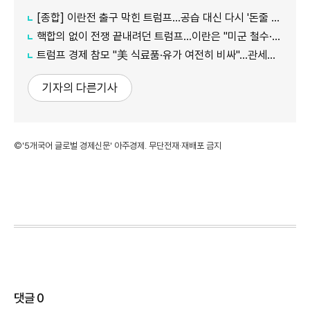
[종합] 이란전 출구 막힌 트럼프…공습 대신 다시 '돈줄 죄기'
핵합의 없이 전쟁 끝내려던 트럼프…이란은 "미군 철수·배상부터"
트럼프 경제 참모 "美 식료품·유가 여전히 비싸"…관세발 물가 상승은 부인
기자의 다른기사
©'5개국어 글로벌 경제신문' 아주경제. 무단전재·재배포 금지
댓글
0