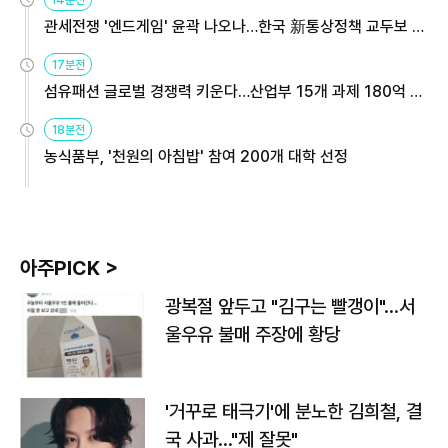
관세전쟁 '엔드게임' 윤곽 나오나…한국 新통상정책 교두보 활
용해야
17분전
섬유패션 글로벌 경쟁력 키운다…산업부 15개 과제 180억 지
원
18분전
농식품부, '천원의 아침밥' 참여 200개 대학 선정
아주PICK >
광복절 앞두고 "김구는 빨갱이"…서
울우유 불매 주장에 황당
'거꾸로 태극기'에 분노한 김희철, 결
국 사과…"제 잘못"