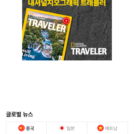
글로벌 뉴스
중국
일본
베트남