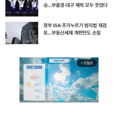
승…부울경·대구 제외 모두 웃었다
정부 ISA·주가누르기 방지법 재검
토…부동산세제 개편안도 손질
더보기
arrow_forward_ios
Unmute