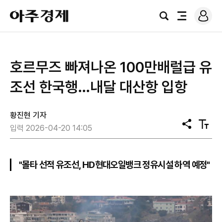
로
아
그
검
전
주
인
색
체
경
메
제
뉴
호르무즈 빠져나온 100만배럴급 유
조선 한국행…내달 대산항 입항
황진현 기자
공
텍
입력 2026-04-20 14:05
유
스
트
크
기
"몰타 선적 유조선, HD현대오일뱅크 정유시설 하역 예정"