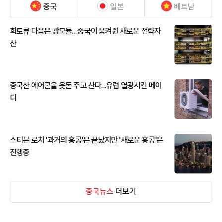
중국
일본
베트남
희토류 다음은 광모듈…중국이 움켜쥔 새로운 전략자
산
중국산 에어콘을 웃돈 주고 산다...유럽 열광시킨 메이
디
스티븐 로치 '과거의 홍콩'은 끝났지만 '새로운 홍콩'은
진행중
중국뉴스
더보기