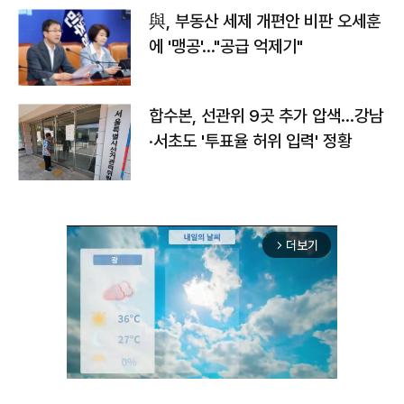
與, 부동산 세제 개편안 비판 오세훈
에 '맹공'…"공급 억제기"
합수본, 선관위 9곳 추가 압색…강남
·서초도 '투표율 허위 입력' 정황
더보기
arrow_forward_ios