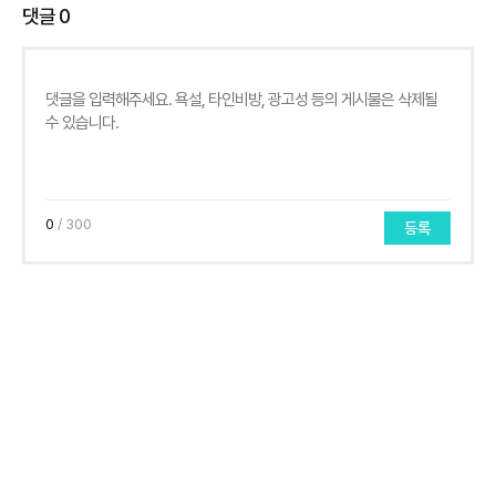
댓글
0
0
/ 300
등록