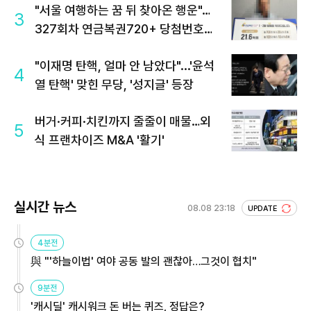
"서울 여행하는 꿈 뒤 찾아온 행운"…
3
327회차 연금복권720+ 당첨번호조
회 주목
"이재명 탄핵, 얼마 안 남았다"...'윤석
4
열 탄핵' 맞힌 무당, '성지글' 등장
버거·커피·치킨까지 줄줄이 매물…외
5
식 프랜차이즈 M&A '활기'
실시간 뉴스
08.08 23:18
UPDATE
4분전
與 "'하늘이법' 여야 공동 발의 괜찮아…그것이 협치"
9분전
'캐시딜' 캐시워크 돈 버는 퀴즈, 정답은?