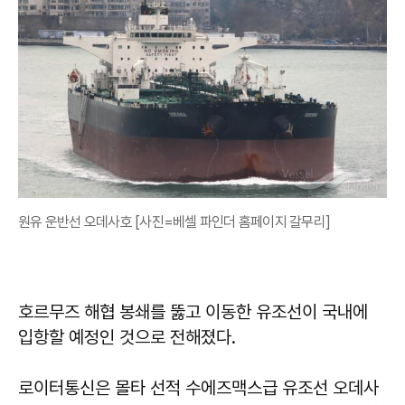
원유 운반선 오데사호 [사진=베셀 파인더 홈페이지 갈무리]
호르무즈 해협 봉쇄를 뚫고 이동한 유조선이 국내에
입항할 예정인 것으로 전해졌다.
로이터통신은 몰타 선적 수에즈맥스급 유조선 오데사