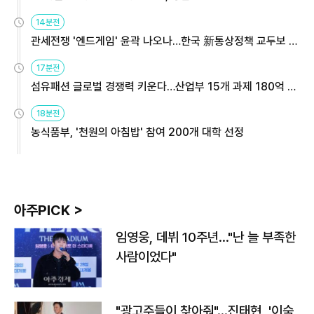
14분전
관세전쟁 '엔드게임' 윤곽 나오나…한국 新통상정책 교두보 활
용해야
17분전
섬유패션 글로벌 경쟁력 키운다…산업부 15개 과제 180억 지
원
18분전
농식품부, '천원의 아침밥' 참여 200개 대학 선정
아주PICK >
임영웅, 데뷔 10주년…"난 늘 부족한
사람이었다"
"광고주들이 찾아줘"…진태현, '이숙