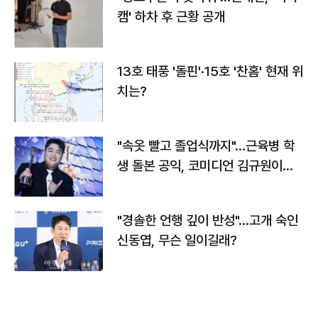
캠' 하차 후 근황 공개
13호 태풍 '돌핀'·15호 '찬홈' 현재 위
치는?
"속옷 빨고 졸업식까지"…근육병 학
생 돌본 공익, 코미디언 김규원이었
다
"경솔한 언행 깊이 반성"…고개 숙인
신동엽, 무슨 일이길래?