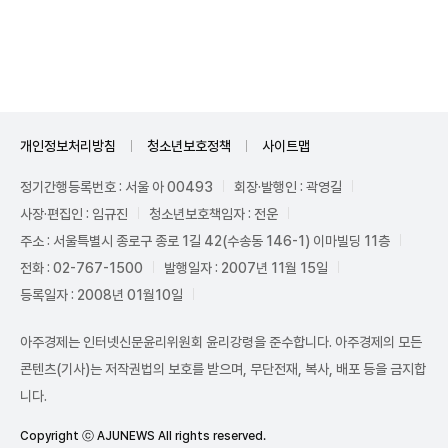
Unmute
개인정보처리방침
청소년보호정책
사이트맵
정기간행등록번호 : 서울 아 00493
회장·발행인 : 곽영길
사장·편집인 : 임규진
청소년보호책임자 : 전운
주소 : 서울특별시 종로구 종로 1길 42(수송동 146-1) 이마빌딩 11층
전화 : 02-767-1500
발행일자 : 2007년 11월 15일
등록일자 : 2008년 01월10일
아주경제는 인터넷신문윤리위원회 윤리강령을 준수합니다. 아주경제의 모든
콘텐츠(기사)는 저작권법의 보호를 받으며, 무단전재, 복사, 배포 등을 금지합
니다.
Copyright ⓒ AJUNEWS All rights reserved.