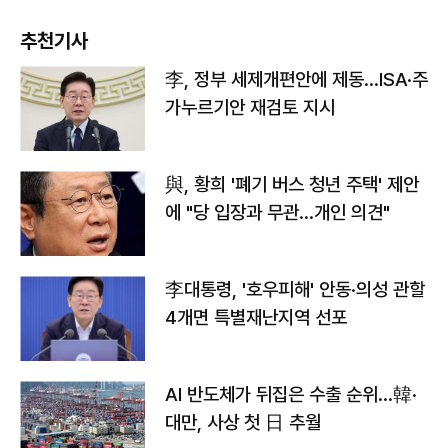
추천기사
李, 정부 세제개편안에 제동…ISA·주
가누르기안 재검토 지시
與, 황희 '폐기 버스 청년 주택' 제안
에 "당 입장과 무관…개인 의견"
李대통령, '호우피해' 안동·의성 관할
4개면 특별재난지역 선포
AI 반도체가 뒤집은 수출 순위…韓·
대만, 사상 첫 日 추월