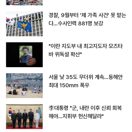
경찰, 9월부터 '제 가족 사건' 못 맡는
다…수사인력 881명 보강
"이란 지도부 내 최고지도자 모즈타
바 위독설 확산"
서울 낮 35도 무더위 계속…동해안
최대 150㎜ 폭우
李대통령 "군, 내란 이후 신뢰 회복
해야…지휘부 헌신해달라"