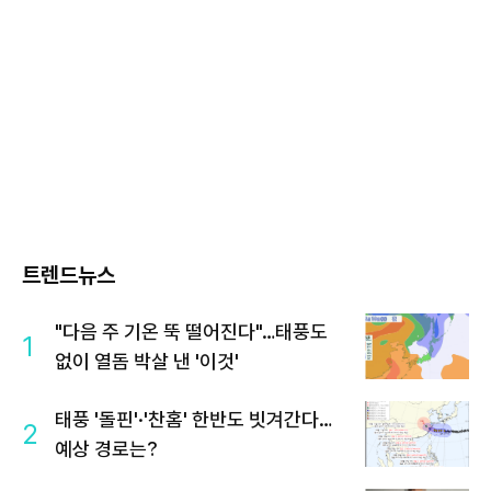
트렌드뉴스
"다음 주 기온 뚝 떨어진다"…태풍도
1
없이 열돔 박살 낸 '이것'
태풍 '돌핀'·'찬홈' 한반도 빗겨간다…
2
예상 경로는?