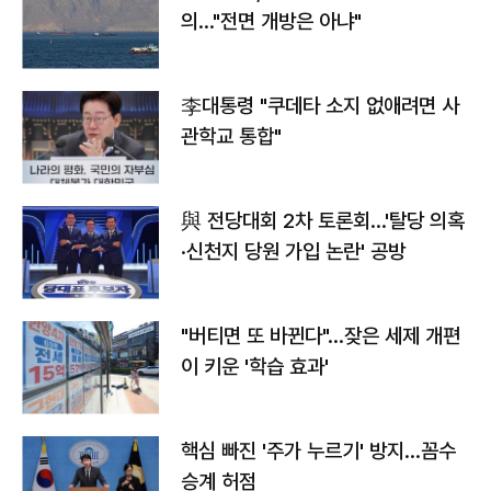
의…"전면 개방은 아냐"
李대통령 "쿠데타 소지 없애려면 사
관학교 통합"
與 전당대회 2차 토론회…'탈당 의혹
·신천지 당원 가입 논란' 공방
"버티면 또 바뀐다"…잦은 세제 개편
이 키운 '학습 효과'
핵심 빠진 '주가 누르기' 방지…꼼수
승계 허점