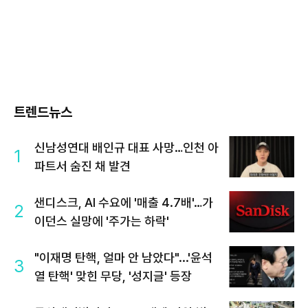
트렌드뉴스
신남성연대 배인규 대표 사망…인천 아
1
파트서 숨진 채 발견
샌디스크, AI 수요에 '매출 4.7배'…가
2
이던스 실망에 '주가는 하락'
"이재명 탄핵, 얼마 안 남았다"...'윤석
3
열 탄핵' 맞힌 무당, '성지글' 등장