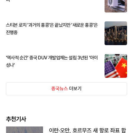
스티븐 로치 '과거의 홍콩'은 끝났지만 '새로운 홍콩'은
진행중
'역사적 순간' 중국 DUV 개발업체는 설립 3년된 '아이
성나'
중국뉴스
더보기
추천기사
이란·오만, 호르무즈 새 항로 좌표 합