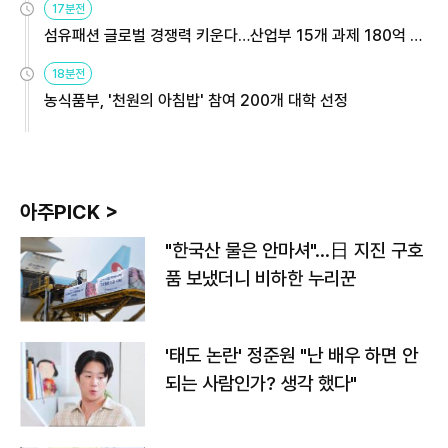
17분전
섬유패션 글로벌 경쟁력 키운다…산업부 15개 과제 180억 지
원
18분전
농식품부, '천원의 아침밥' 참여 200개 대학 선정
아주PICK >
"한국산 물은 안마셔"…日 지진 구호
품 보냈더니 비하한 누리꾼
'태도 논란' 정준원 "난 배우 하면 안
되는 사람인가? 생각 했다"