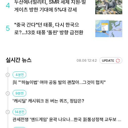
두산에너빌리티, SMR 세제 지원·빌
4
게이츠 방한 기대에 5%대 강세
"중국 간다"던 태풍, 다시 한국으
5
로?...13호 태풍 '돌핀' 방향 급전환
실시간 뉴스
08.06 12:42
UPDATE
4분전
與 "'하늘이법' 여야 공동 발의 괜찮아…그것이 협치"
9분전
'캐시딜' 캐시워크 돈 버는 퀴즈, 정답은?
14분전
관세전쟁 '엔드게임' 윤곽 나오나…한국 新통상정책 교두보 활
용해야