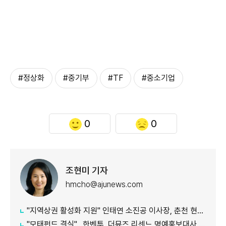
#정상화
#중기부
#TF
#중소기업
0
0
조현미 기자
hmcho@ajunews.com
"지역상권 활성화 지원" 인태연 소진공 이사장, 춘천 현장방문
"모태펀드 결실"…한벤투, 더뮤즈 리센느 명예홍보대사 임명