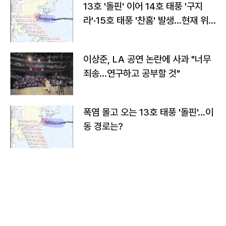
13호 '돌핀' 이어 14호 태풍 '구지
라'·15호 태풍 '찬홈' 발생…현재 위
치와 이동경로는?
이상준, LA 공연 논란에 사과 "너무
죄송…연구하고 공부할 것"
폭염 몰고 오는 13호 태풍 '돌핀'…이
동 경로는?