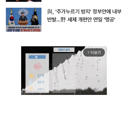
與, '주가누르기 방지' 정부안에 내부
반발…野 세제 개편안 연일 '맹공'
더보기
arrow_forward_ios
Unmute