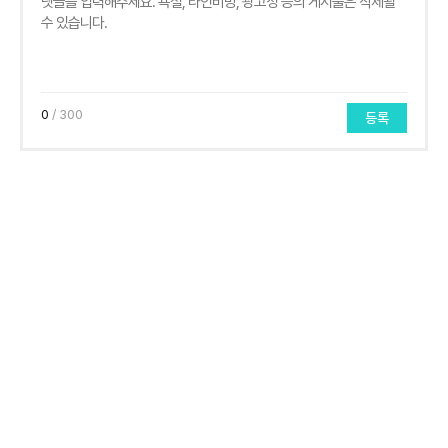
0
/ 300
등록