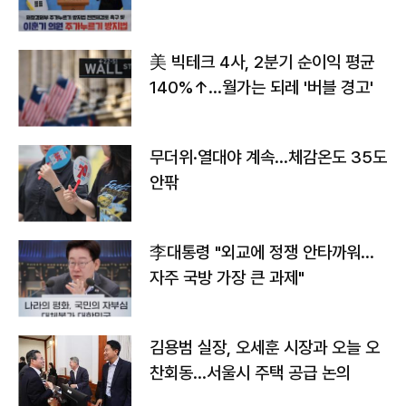
美 빅테크 4사, 2분기 순이익 평균
140%↑…월가는 되레 '버블 경고'
무더위·열대야 계속…체감온도 35도
안팎
李대통령 "외교에 정쟁 안타까워…
자주 국방 가장 큰 과제"
김용범 실장, 오세훈 시장과 오늘 오
찬회동...서울시 주택 공급 논의