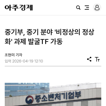
로
아
그
검
전
주
인
색
체
경
메
제
뉴
중기부, 중기 분야 '비정상의 정상
화' 과제 발굴TF 가동
조현미 기자
공
텍
입력 2026-04-19 12:10
유
스
트
크
기