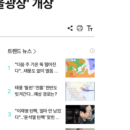
울광장' 개장
공
프
텍
유
린
스
트
트
크
기
트렌드 뉴스
"다음 주 기온 뚝 떨어진
1
다"…태풍도 없이 열돔 박
살 낸 '이것'
태풍 '돌핀'·'찬홈' 한반도
2
빗겨간다…예상 경로는?
"이재명 탄핵, 얼마 안 남았
3
다"...'윤석열 탄핵' 맞힌 무
당, '성지글' 등장