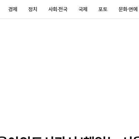
경제
정치
사회·전국
국제
포토
문화·연예