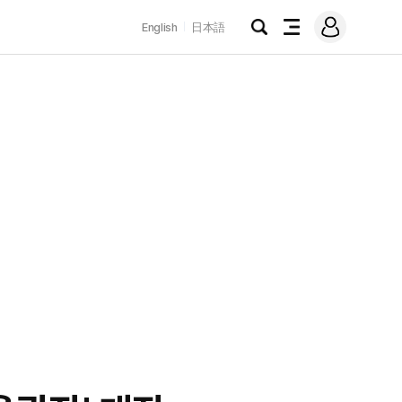
로
English
日本語
그
검
전
인
색
체
메
뉴