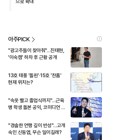
으로 확대
아주PICK
"광고주들이 찾아줘"…진태현,
'이숙캠' 하차 후 근황 공개
13호 태풍 '돌핀'·15호 '찬홈'
현재 위치는?
"속옷 빨고 졸업식까지"…근육
병 학생 돌본 공익, 코미디언 김
규원이었다
"경솔한 언행 깊이 반성"…고개
숙인 신동엽, 무슨 일이길래?