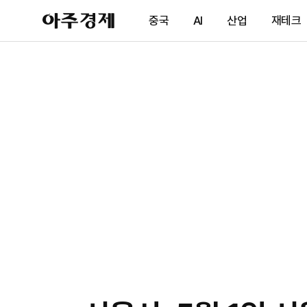
아
중국
AI
산업
재테크
주
경
제