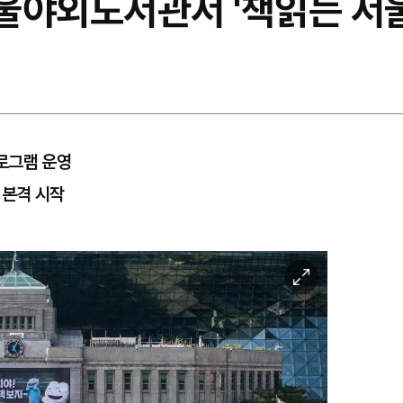
서울야외도서관서 '책읽는 서
로그램 운영
 본격 시작
이
미
지
확
대