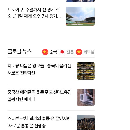
프로야구, 주말까지 전 경기 취
소…11일 재개·오후 7시 경기
시작
글로벌 뉴스
중국
일본
베트남
희토류 다음은 광모듈…중국이 움켜쥔
새로운 전략자산
중국산 에어콘을 웃돈 주고 산다...유럽
열광시킨 메이디
스티븐 로치 '과거의 홍콩'은 끝났지만
'새로운 홍콩'은 진행중