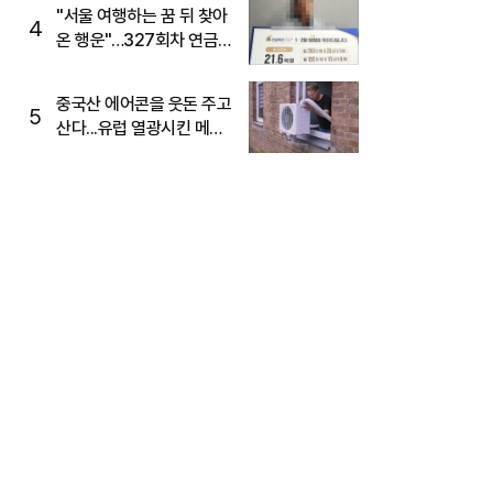
"서울 여행하는 꿈 뒤 찾아
4
온 행운"…327회차 연금
복권720+ 당첨번호조회
주목
중국산 에어콘을 웃돈 주고
5
산다...유럽 열광시킨 메이
디