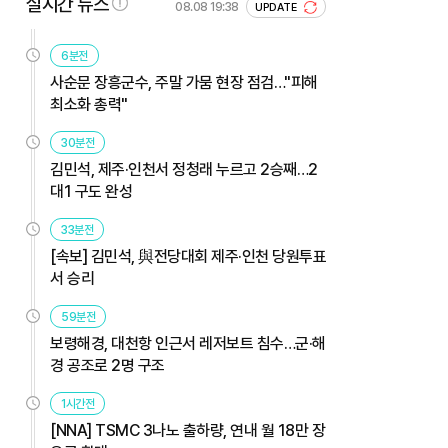
실시간 뉴스
08.08 19:38
UPDATE
6분전
사순문 장흥군수, 주말 가뭄 현장 점검…"피해
최소화 총력"
30분전
김민석, 제주·인천서 정청래 누르고 2승째…2
대1 구도 완성
33분전
[속보] 김민석, 與전당대회 제주·인천 당원투표
서 승리
59분전
보령해경, 대천항 인근서 레저보트 침수…군·해
경 공조로 2명 구조
1시간전
[NNA] TSMC 3나노 출하량, 연내 월 18만 장