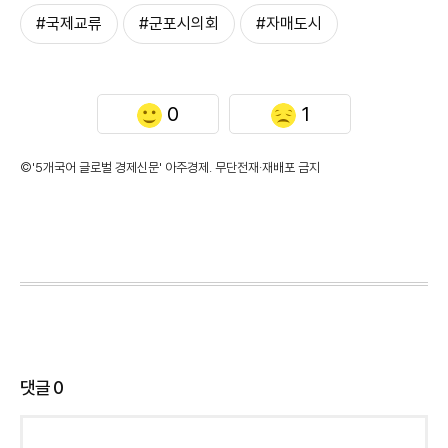
#국제교류
#군포시의회
#자매도시
0
1
©'5개국어 글로벌 경제신문' 아주경제. 무단전재·재배포 금지
댓글
0