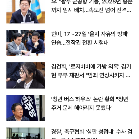
李 "광주 군공항 기능, 2028년 중순
까지 임시 배치…속도전 넘어 전격
전"
한미, 17∼27일 '을지 자유의 방패'
연습…전작권 전환 시험대
김건희, '로저비비에 가방 의혹' 김기
현 부부 재판서 "범죄 연상시키지 말
라"
'청년 버스 하우스' 논란 황희 "청년
주거 문제 헤아리지 못했다"
경찰, 축구협회 '심판 성접대' 수사 검