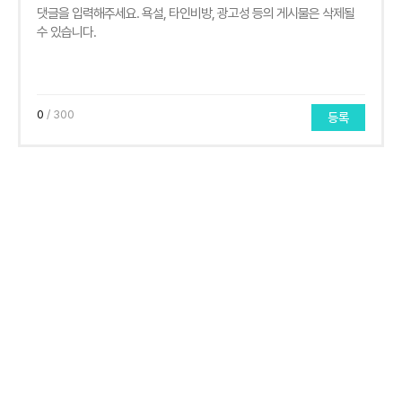
0
/ 300
등록