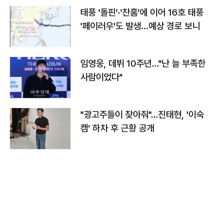
태풍 '돌핀'·'찬홈'에 이어 16호 태풍
'페이러우'도 발생…예상 경로 보니
임영웅, 데뷔 10주년…"난 늘 부족한
사람이었다"
"광고주들이 찾아줘"…진태현, '이숙
캠' 하차 후 근황 공개