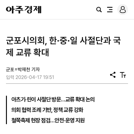
로
아
그
검
전
주
인
색
체
경
메
제
뉴
군포시의회, 한·중·일 사절단과 국
제 교류 확대
군포=박재천 기자
공
텍
입력 2026-04-17 19:51
유
스
트
크
기
아츠기·린이 사절단 방문…교류 확대 논의
의회 협력 조례 기반, 정책 교류 강화
철쭉축제 현장 점검…안전·운영 지원