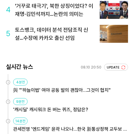
'거꾸로 태극기', 북한 상징이었다? 이
4
재명·김민석까지…논란의 의미는
토스뱅크, 데이터 분석 전담조직 신
5
설…수장에 카카오 출신 선임
실시간 뉴스
08.10 20:50
UPDATE
4분전
與 "'하늘이법' 여야 공동 발의 괜찮아…그것이 협치"
9분전
'캐시딜' 캐시워크 돈 버는 퀴즈, 정답은?
14분전
관세전쟁 '엔드게임' 윤곽 나오나…한국 新통상정책 교두보 활