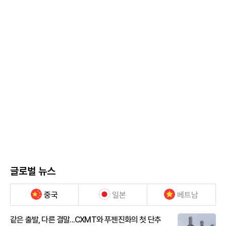
글로벌 뉴스
중국
일본
베트남
같은 출발, 다른 결말...CXMT와 푸젠진화의 첫 단추