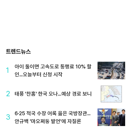
트렌드뉴스
아이 둘이면 고속도로 통행료 10% 할
1
인…오늘부터 신청 시작
2
태풍 '찬홈' 한국 오나…예상 경로 보니
6·25 적국 수장 어록 읊은 국방장관…
3
안규백 '마오쩌둥 발언'에 자질론