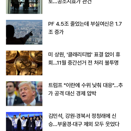
토…공소시효가 관건
PF 4.5조 줄었는데 부실여신은 1.7
조 증가
미 상원, '클래리티법' 표결 없이 휴
회…11월 중간선거 전 처리 불투명
트럼프 "이란에 수위 낮춰 대응"…추
가 공격 대신 경제 압박
김민석, 강원·경북서 정청래에 신
승…부울경·대구 제외 모두 웃었다