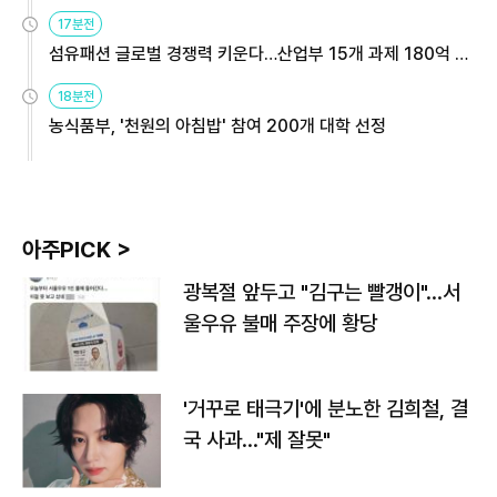
용해야
17분전
섬유패션 글로벌 경쟁력 키운다…산업부 15개 과제 180억 지
원
18분전
농식품부, '천원의 아침밥' 참여 200개 대학 선정
아주PICK >
광복절 앞두고 "김구는 빨갱이"…서
울우유 불매 주장에 황당
'거꾸로 태극기'에 분노한 김희철, 결
국 사과…"제 잘못"