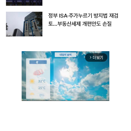
정부 ISA·주가누르기 방지법 재검
토…부동산세제 개편안도 손질
더보기
arrow_forward_ios
Unmute