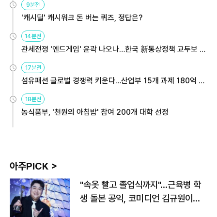
9분전
'캐시딜' 캐시워크 돈 버는 퀴즈, 정답은?
14분전
관세전쟁 '엔드게임' 윤곽 나오나…한국 新통상정책 교두보 활
용해야
17분전
섬유패션 글로벌 경쟁력 키운다…산업부 15개 과제 180억 지
원
18분전
농식품부, '천원의 아침밥' 참여 200개 대학 선정
아주PICK >
"속옷 빨고 졸업식까지"…근육병 학
생 돌본 공익, 코미디언 김규원이었
다