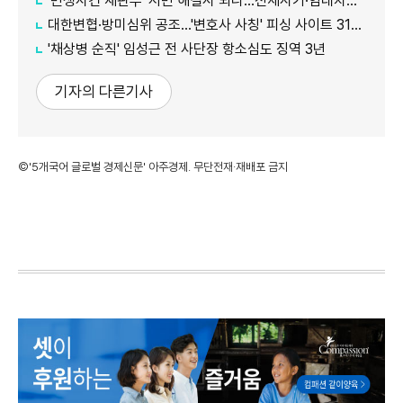
'민생사건 재판부' 서민 해결사 되나...전세사기·임대차분쟁 평균 3개월내 해결
대한변협·방미심위 공조…'변호사 사칭' 피싱 사이트 31건 무더기 차단
'채상병 순직' 임성근 전 사단장 항소심도 징역 3년
기자의 다른기사
©'5개국어 글로벌 경제신문' 아주경제. 무단전재·재배포 금지