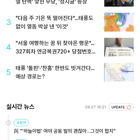
열 탄핵' 맞힌 무당, '성지글' 등장
"다음 주 기온 뚝 떨어진다"…태풍도
3
없이 열돔 박살 낸 '이것'
"서울 여행하는 꿈 뒤 찾아온 행운"…
4
327회차 연금복권720+ 당첨번호조
회 주목
태풍 '돌핀'·'찬홈' 한반도 빗겨간다…
5
예상 경로는?
실시간 뉴스
08.07 16:21
UPDATE
4분전
與 "'하늘이법' 여야 공동 발의 괜찮아…그것이 협치"