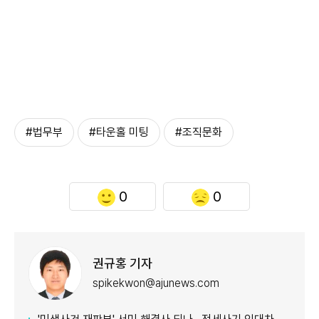
#법무부
#타운홀 미팅
#조직문화
0
0
권규홍 기자
spikekwon@ajunews.com