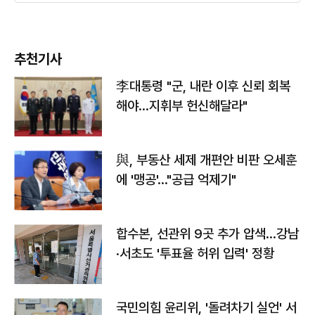
추천기사
李대통령 "군, 내란 이후 신뢰 회복
해야…지휘부 헌신해달라"
與, 부동산 세제 개편안 비판 오세훈
에 '맹공'…"공급 억제기"
합수본, 선관위 9곳 추가 압색…강남
·서초도 '투표율 허위 입력' 정황
국민의힘 윤리위, '돌려차기 실언' 서