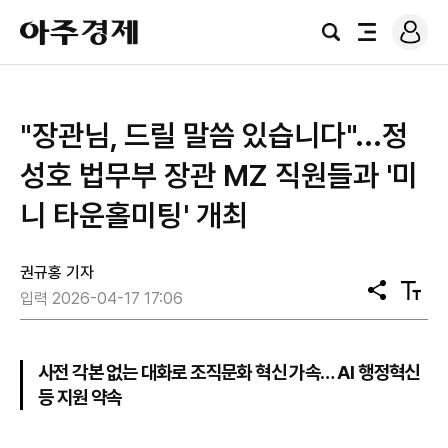
로
아
그
검
전
주
인
색
체
경
메
제
뉴
"장관님, 드릴 말씀 있습니다"...정
성호 법무부 장관 MZ 직원들과 '미
니 타운홀미팅' 개최
권규홍 기자
공
텍
입력 2026-04-17 17:06
유
스
트
크
기
사전 각본 없는 대화로 조직문화 혁신 가속… AI 행정혁신
등 지원 약속