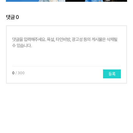
댓글
0
0
/ 300
등록