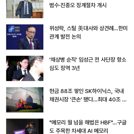
범수·진종오 징계절차 개시
위성락, 스틸 美대사와 상견례…한미
관계 발전 논의
'채상병 순직' 임성근 전 사단장 항소
심도 징역 3년
현금 88조 쌓인 SK하이닉스, 국내
채권시장 '큰손' 됐다…최대 40조 투
자
"메모리 월 넘을 해법은 HBF"…구글
도 주목한 차세대 AI 메모리