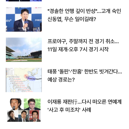
"경솔한 언행 깊이 반성"…고개 숙인
신동엽, 무슨 일이길래?
프로야구, 주말까지 전 경기 취소…
11일 재개·오후 7시 경기 시작
태풍 '돌핀'·'찬홈' 한반도 빗겨간다…
예상 경로는?
이재룡 재판行…다시 떠오른 연예계
'사고 후 미조치' 사례