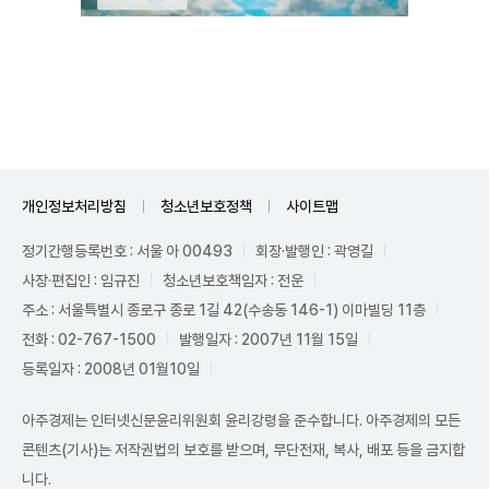
Unmute
개인정보처리방침
청소년보호정책
사이트맵
정기간행등록번호 : 서울 아 00493
회장·발행인 : 곽영길
사장·편집인 : 임규진
청소년보호책임자 : 전운
주소 : 서울특별시 종로구 종로 1길 42(수송동 146-1) 이마빌딩 11층
전화 : 02-767-1500
발행일자 : 2007년 11월 15일
등록일자 : 2008년 01월10일
아주경제는 인터넷신문윤리위원회 윤리강령을 준수합니다. 아주경제의 모든
콘텐츠(기사)는 저작권법의 보호를 받으며, 무단전재, 복사, 배포 등을 금지합
니다.