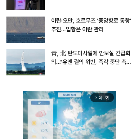
이란·오만, 호르무즈 '중앙항로 통항'
추진…입항은 이란 관리
靑, 北 탄도미사일에 안보실 긴급회
의…"유엔 결의 위반, 즉각 중단 촉
구"
더보기
arrow_forward_ios