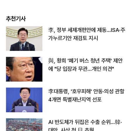
추천기사
李, 정부 세제개편안에 제동…ISA·주
가누르기안 재검토 지시
與, 황희 '폐기 버스 청년 주택' 제안
에 "당 입장과 무관…개인 의견"
李대통령, '호우피해' 안동·의성 관할
4개면 특별재난지역 선포
AI 반도체가 뒤집은 수출 순위…韓·
대만, 사상 첫 日 추월