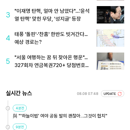
"이재명 탄핵, 얼마 안 남았다"...'윤석
3
열 탄핵' 맞힌 무당, '성지글' 등장
태풍 '돌핀'·'찬홈' 한반도 빗겨간다…
4
예상 경로는?
"서울 여행하는 꿈 뒤 찾아온 행운"…
5
327회차 연금복권720+ 당첨번호조
회 주목
실시간 뉴스
08.08 07:48
UPDATE
4분전
與 "'하늘이법' 여야 공동 발의 괜찮아…그것이 협치"
9분전