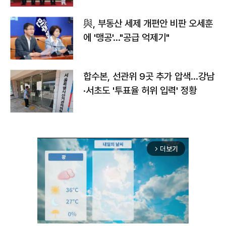
與, 부동산 세제 개편안 비판 오세훈
에 '맹공'…"공급 억제기"
합수본, 선관위 9곳 추가 압색…강남
·서초도 '투표율 허위 입력' 정황
더보기
arrow_forward_ios