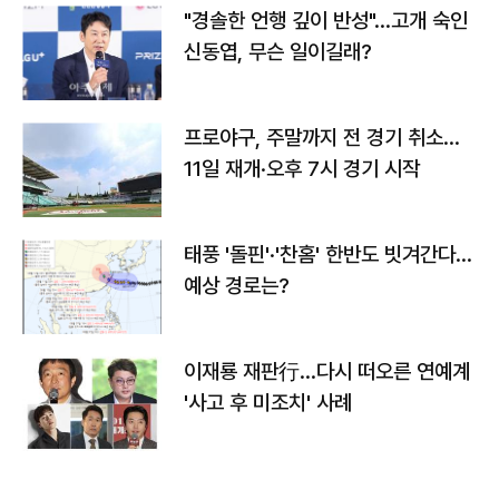
"경솔한 언행 깊이 반성"…고개 숙인
신동엽, 무슨 일이길래?
프로야구, 주말까지 전 경기 취소…
11일 재개·오후 7시 경기 시작
태풍 '돌핀'·'찬홈' 한반도 빗겨간다…
예상 경로는?
이재룡 재판行…다시 떠오른 연예계
'사고 후 미조치' 사례