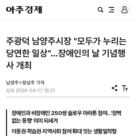
로
아
그
검
전
주
인
색
체
경
메
제
뉴
주광덕 남양주시장 "모두가 누리는
당연한 일상"…장애인의 날 기념행
사 개최
남양주=정성주 기자
공
텍
입력 2026-04-17 16:21
유
스
트
크
기
장애인과 비장애인 250쌍 슬로우 마라톤 참여…'장벽
없는 동행' 의미 되새겨
이동권·학습권·지역사회 참여 확대 잇는 생활밀착형