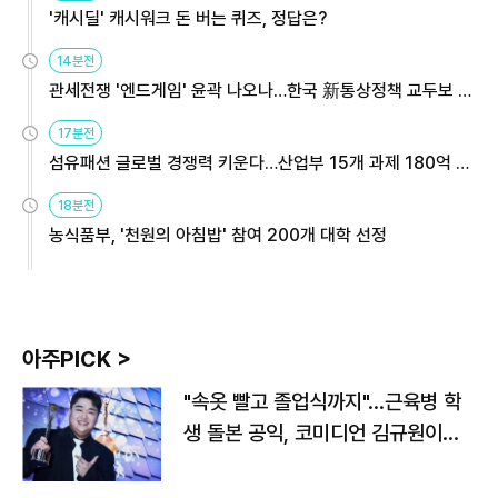
'캐시딜' 캐시워크 돈 버는 퀴즈, 정답은?
14분전
관세전쟁 '엔드게임' 윤곽 나오나…한국 新통상정책 교두보 활
용해야
17분전
섬유패션 글로벌 경쟁력 키운다…산업부 15개 과제 180억 지
원
18분전
농식품부, '천원의 아침밥' 참여 200개 대학 선정
아주PICK >
"속옷 빨고 졸업식까지"…근육병 학
생 돌본 공익, 코미디언 김규원이었
다