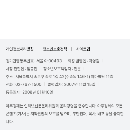
Unmute
개인정보처리방침
청소년보호정책
사이트맵
정기간행등록번호 : 서울 아 00493
회장·발행인 : 곽영길
사장·편집인 : 임규진
청소년보호책임자 : 전운
주소 : 서울특별시 종로구 종로 1길 42(수송동 146-1) 이마빌딩 11층
전화 : 02-767-1500
발행일자 : 2007년 11월 15일
등록일자 : 2008년 01월10일
아주경제는 인터넷신문윤리위원회 윤리강령을 준수합니다. 아주경제의 모든
콘텐츠(기사)는 저작권법의 보호를 받으며, 무단전재, 복사, 배포 등을 금지합
니다.