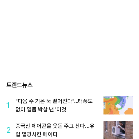
트렌드뉴스
"다음 주 기온 뚝 떨어진다"…태풍도
1
없이 열돔 박살 낸 '이것'
중국산 에어콘을 웃돈 주고 산다...유
2
럽 열광시킨 메이디