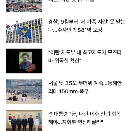
경찰, 9월부터 '제 가족 사건' 못 맡는
다…수사인력 881명 보강
"이란 지도부 내 최고지도자 모즈타
바 위독설 확산"
서울 낮 35도 무더위 계속…동해안
최대 150㎜ 폭우
李대통령 "군, 내란 이후 신뢰 회복
해야…지휘부 헌신해달라"