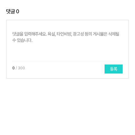
댓글
0
0
/ 300
등록