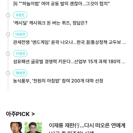
與 "'하늘이법' 여야 공동 발의 괜찮아…그것이 협치"
9분전
'캐시딜' 캐시워크 돈 버는 퀴즈, 정답은?
14분전
관세전쟁 '엔드게임' 윤곽 나오나…한국 新통상정책 교두보 활
용해야
17분전
섬유패션 글로벌 경쟁력 키운다…산업부 15개 과제 180억 지
원
18분전
농식품부, '천원의 아침밥' 참여 200개 대학 선정
아주PICK >
이재룡 재판行…다시 떠오른 연예계