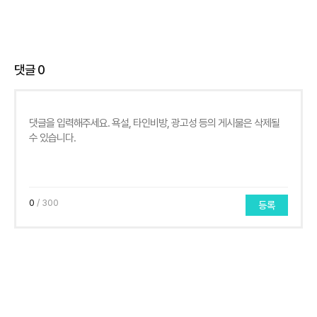
댓글
0
0
/ 300
등록