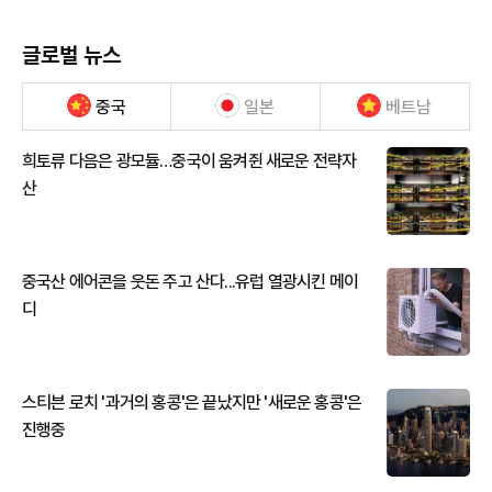
글로벌 뉴스
중국
일본
베트남
희토류 다음은 광모듈…중국이 움켜쥔 새로운 전략자
산
중국산 에어콘을 웃돈 주고 산다...유럽 열광시킨 메이
디
스티븐 로치 '과거의 홍콩'은 끝났지만 '새로운 홍콩'은
진행중