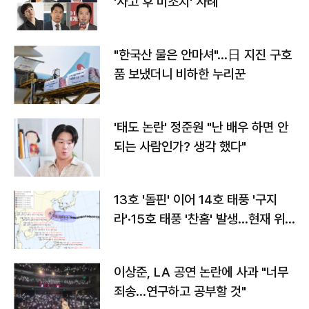
'사고 후 미조치' 사례
"한국산 물은 안마셔"…日 지진 구호
품 보냈더니 비하한 누리꾼
'태도 논란' 정준원 "난 배우 하면 안
되는 사람인가? 생각 했다"
13호 '돌핀' 이어 14호 태풍 '구지
라'·15호 태풍 '찬홈' 발생…현재 위
치와 이동경로는?
이상준, LA 공연 논란에 사과 "너무
죄송…연구하고 공부할 것"