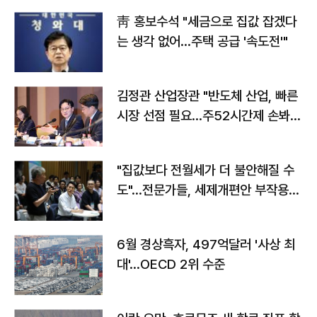
靑 홍보수석 "세금으로 집값 잡겠다
는 생각 없어…주택 공급 '속도전'"
김정관 산업장관 "반도체 산업, 빠른
시장 선점 필요…주52시간제 손봐
야"
"집값보다 전월세가 더 불안해질 수
도"…전문가들, 세제개편안 부작용
우려
6월 경상흑자, 497억달러 '사상 최
대'…OECD 2위 수준