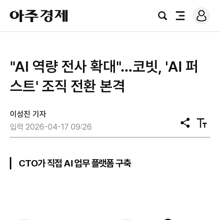
로
아
그
검
전
주
인
색
체
경
메
제
뉴
"AI 역량 전사 확대"…코빗, 'AI 퍼
스트' 조직 전환 본격
이성진 기자
공
텍
입력 2026-04-17 09:26
유
스
트
크
기
CTO가 직접 AI 업무 플랫폼 구축