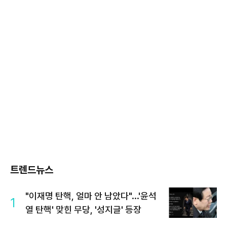
트렌드뉴스
"이재명 탄핵, 얼마 안 남았다"...'윤석
1
열 탄핵' 맞힌 무당, '성지글' 등장