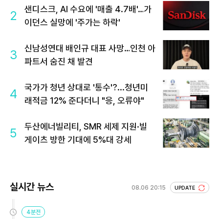
샌디스크, AI 수요에 '매출 4.7배'…가
2
이던스 실망에 '주가는 하락'
신남성연대 배인규 대표 사망…인천 아
3
파트서 숨진 채 발견
국가가 청년 상대로 '통수'?...청년미
4
래적금 12% 준다더니 "응, 오류야"
두산에너빌리티, SMR 세제 지원·빌
5
게이츠 방한 기대에 5%대 강세
실시간 뉴스
08.06 20:15
UPDATE
4분전