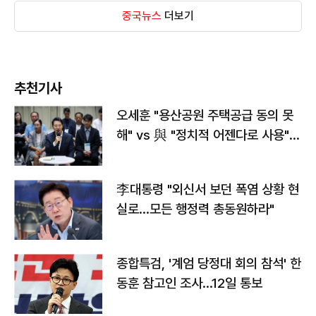
중국뉴스
더보기
추천기사
오세훈 "용산공원 주택공급 동의 못
해" vs 與 "정치적 어젠다로 사용"
맞불
李대통령 "외신서 보던 폭염 상황 현
실로…모든 행정력 총동원하라"
종합특검, '계엄 당정대 회의 참석' 한
동훈 참고인 조사...12일 통보