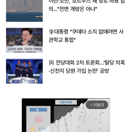
이란·오만, 호르무즈 새 항로 좌표 합
의…"전면 개방은 아냐"
李대통령 "쿠데타 소지 없애려면 사
관학교 통합"
與 전당대회 2차 토론회…'탈당 의혹
·신천지 당원 가입 논란' 공방
더보기
arrow_forward_ios