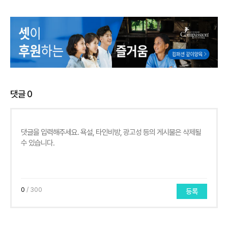
댓글
0
0
/ 300
등록