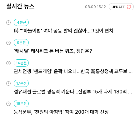
실시간 뉴스
08.09 15:12
UPDATE
4분전
與 "'하늘이법' 여야 공동 발의 괜찮아…그것이 협치"
9분전
'캐시딜' 캐시워크 돈 버는 퀴즈, 정답은?
14분전
관세전쟁 '엔드게임' 윤곽 나오나…한국 新통상정책 교두보 활
용해야
17분전
섬유패션 글로벌 경쟁력 키운다…산업부 15개 과제 180억 지
원
18분전
농식품부, '천원의 아침밥' 참여 200개 대학 선정