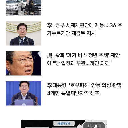
李, 정부 세제개편안에 제동…ISA·주
가누르기안 재검토 지시
與, 황희 '폐기 버스 청년 주택' 제안
에 "당 입장과 무관…개인 의견"
李대통령, '호우피해' 안동·의성 관할
4개면 특별재난지역 선포
더보기
arrow_forward_ios