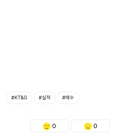
#KT&G
#실적
#매수
0
0