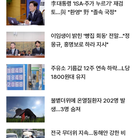
李대통령 'ISA·주가 누르기' 재검
토…與 "환영" 野 "졸속 국정"
이임생이 밝힌 '빵집 회동' 전말…"정
몽규, 홍명보로 하라 지시"
주유소 기름값 12주 연속 하락…L당
1800원대 유지
불볕더위에 온열질환자 202명 발
생…3명 숨져
전국 무더위 지속…동해안 강한 비