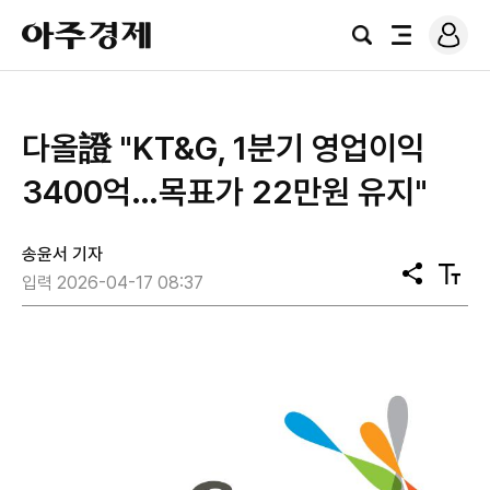
로
아
그
검
전
주
인
색
체
경
메
제
뉴
다올證 "KT&G, 1분기 영업이익
3400억…목표가 22만원 유지"
송윤서 기자
공
텍
입력 2026-04-17 08:37
유
스
트
크
기