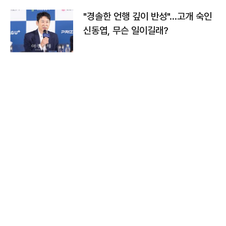
"경솔한 언행 깊이 반성"…고개 숙인
신동엽, 무슨 일이길래?