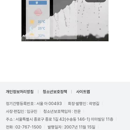
Unmute
개인정보처리방침
청소년보호정책
사이트맵
정기간행등록번호 : 서울 아 00493
회장·발행인 : 곽영길
사장·편집인 : 임규진
청소년보호책임자 : 전운
주소 : 서울특별시 종로구 종로 1길 42(수송동 146-1) 이마빌딩 11층
전화 : 02-767-1500
발행일자 : 2007년 11월 15일