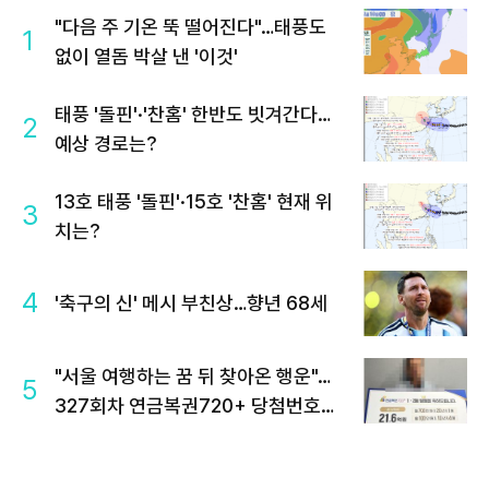
"다음 주 기온 뚝 떨어진다"…태풍도
1
없이 열돔 박살 낸 '이것'
태풍 '돌핀'·'찬홈' 한반도 빗겨간다…
2
예상 경로는?
13호 태풍 '돌핀'·15호 '찬홈' 현재 위
3
치는?
4
'축구의 신' 메시 부친상…향년 68세
"서울 여행하는 꿈 뒤 찾아온 행운"…
5
327회차 연금복권720+ 당첨번호조
회 주목