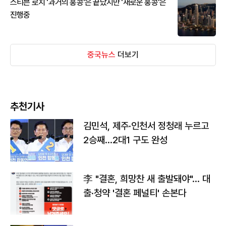
스티븐 로치 '과거의 홍콩'은 끝났지만 '새로운 홍콩'은
진행중
중국뉴스
더보기
추천기사
김민석, 제주·인천서 정청래 누르고
2승째…2대1 구도 완성
李 "결혼, 희망찬 새 출발돼야"… 대
출·청약 '결혼 페널티' 손본다