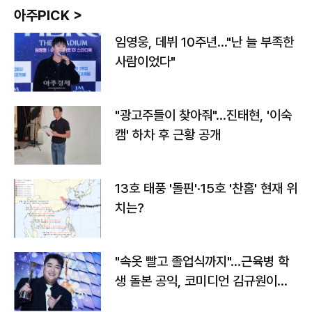
아주PICK >
임영웅, 데뷔 10주년…"난 늘 부족한
사람이었다"
"광고주들이 찾아줘"…진태현, '이숙
캠' 하차 후 근황 공개
13호 태풍 '돌핀'·15호 '찬홈' 현재 위
치는?
"속옷 빨고 졸업식까지"…근육병 학
생 돌본 공익, 코미디언 김규원이었
다