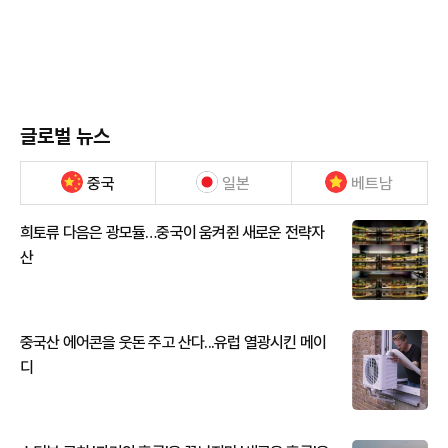
글로벌 뉴스
중국
일본
베트남
희토류 다음은 광모듈…중국이 움켜쥔 새로운 전략자
산
중국산 에어콘을 웃돈 주고 산다...유럽 열광시킨 메이
디