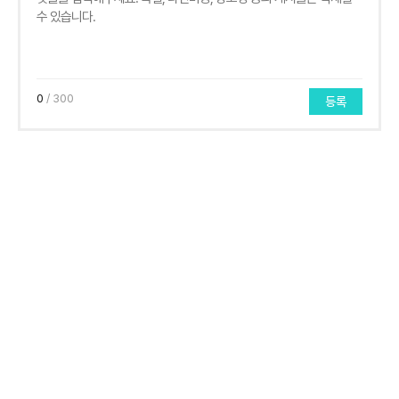
0
/ 300
등록