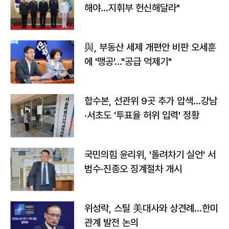
해야…지휘부 헌신해달라"
與, 부동산 세제 개편안 비판 오세훈
에 '맹공'…"공급 억제기"
합수본, 선관위 9곳 추가 압색…강남
·서초도 '투표율 허위 입력' 정황
국민의힘 윤리위, '돌려차기 실언' 서
범수·진종오 징계절차 개시
위성락, 스틸 美대사와 상견례…한미
관계 발전 논의