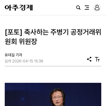
로
아
그
검
전
주
인
색
체
경
메
제
뉴
[포토] 축사하는 ​​​​​​​주병기 공정거래위
원회 위원장
유대길 기자
공
텍
입력 2026-04-15 15:38
유
스
트
크
기