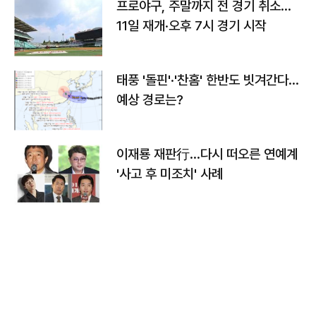
프로야구, 주말까지 전 경기 취소…
11일 재개·오후 7시 경기 시작
태풍 '돌핀'·'찬홈' 한반도 빗겨간다…
예상 경로는?
이재룡 재판行…다시 떠오른 연예계
'사고 후 미조치' 사례