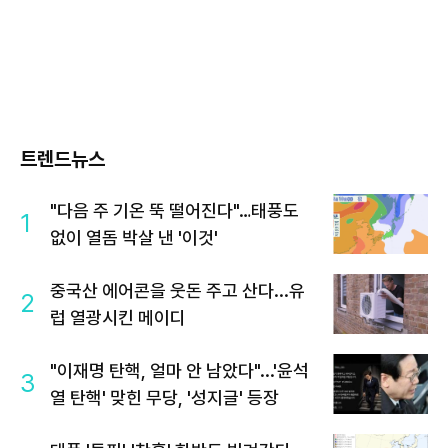
트렌드뉴스
"다음 주 기온 뚝 떨어진다"…태풍도
1
없이 열돔 박살 낸 '이것'
중국산 에어콘을 웃돈 주고 산다...유
2
럽 열광시킨 메이디
"이재명 탄핵, 얼마 안 남았다"...'윤석
3
열 탄핵' 맞힌 무당, '성지글' 등장