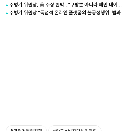
주병기 위원장, 美 주장 반박…"쿠팡뿐 아니라 배민·네이버도 동일한 잣대"
주병기 위원장 "독점적 온라인 플랫폼의 불공정행위, 법과 원칙에 따라 대응"