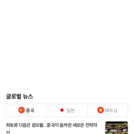
글로벌 뉴스
중국
일본
베트남
희토류 다음은 광모듈…중국이 움켜쥔 새로운 전략자
산