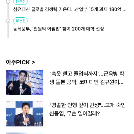
17분전
섬유패션 글로벌 경쟁력 키운다…산업부 15개 과제 180억 지
원
18분전
농식품부, '천원의 아침밥' 참여 200개 대학 선정
아주PICK >
"속옷 빨고 졸업식까지"…근육병 학
생 돌본 공익, 코미디언 김규원이었
다
"경솔한 언행 깊이 반성"…고개 숙인
신동엽, 무슨 일이길래?