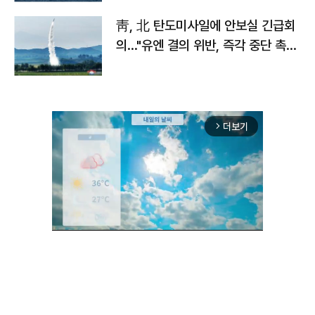
靑, 北 탄도미사일에 안보실 긴급회
의…"유엔 결의 위반, 즉각 중단 촉
구"
더보기
arrow_forward_ios
Mute