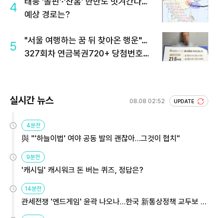
태풍 '돌핀'·'찬홈' 한반도 빗겨간다…
4
예상 경로는?
"서울 여행하는 꿈 뒤 찾아온 행운"…
5
327회차 연금복권720+ 당첨번호조
회 주목
실시간 뉴스
08.08 02:52
UPDATE
4분전
與 "'하늘이법' 여야 공동 발의 괜찮아…그것이 협치"
9분전
'캐시딜' 캐시워크 돈 버는 퀴즈, 정답은?
14분전
관세전쟁 '엔드게임' 윤곽 나오나…한국 新통상정책 교두보 활
용해야