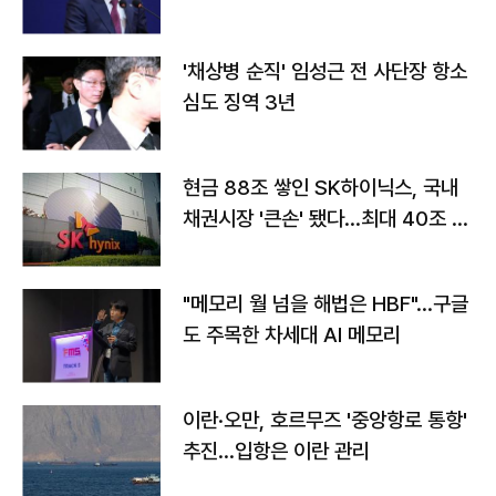
'채상병 순직' 임성근 전 사단장 항소
심도 징역 3년
현금 88조 쌓인 SK하이닉스, 국내
채권시장 '큰손' 됐다…최대 40조 투
자
"메모리 월 넘을 해법은 HBF"…구글
도 주목한 차세대 AI 메모리
이란·오만, 호르무즈 '중앙항로 통항'
추진…입항은 이란 관리