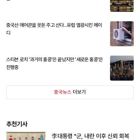
중국산 에어콘을 웃돈 주고 산다...유럽 열광시킨 메이
디
스티븐 로치 '과거의 홍콩'은 끝났지만 '새로운 홍콩'은
진행중
중국뉴스
더보기
추천기사
李대통령 "군, 내란 이후 신뢰 회복