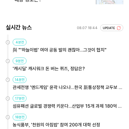
실시간 뉴스
08.07 18:44
UPDATE
4분전
與 "'하늘이법' 여야 공동 발의 괜찮아…그것이 협치"
9분전
'캐시딜' 캐시워크 돈 버는 퀴즈, 정답은?
14분전
관세전쟁 '엔드게임' 윤곽 나오나…한국 新통상정책 교두보 활
용해야
17분전
섬유패션 글로벌 경쟁력 키운다…산업부 15개 과제 180억 지
원
18분전
농식품부, '천원의 아침밥' 참여 200개 대학 선정