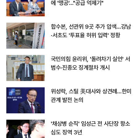
에 '맹공'…"공급 억제기"
합수본, 선관위 9곳 추가 압색…강남
·서초도 '투표율 허위 입력' 정황
국민의힘 윤리위, '돌려차기 실언' 서
범수·진종오 징계절차 개시
위성락, 스틸 美대사와 상견례…한미
관계 발전 논의
'채상병 순직' 임성근 전 사단장 항소
심도 징역 3년