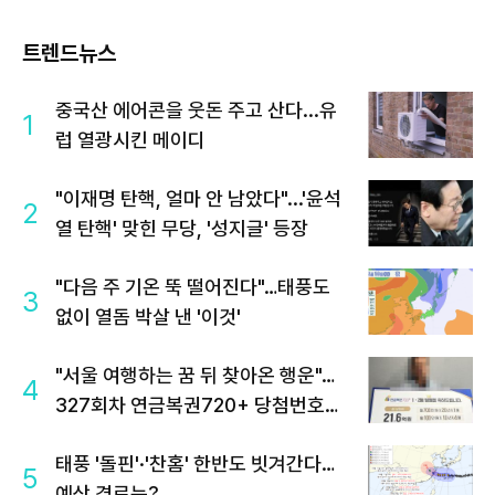
트렌드뉴스
중국산 에어콘을 웃돈 주고 산다...유
1
럽 열광시킨 메이디
"이재명 탄핵, 얼마 안 남았다"...'윤석
2
열 탄핵' 맞힌 무당, '성지글' 등장
"다음 주 기온 뚝 떨어진다"…태풍도
3
없이 열돔 박살 낸 '이것'
"서울 여행하는 꿈 뒤 찾아온 행운"…
4
327회차 연금복권720+ 당첨번호조
회 주목
태풍 '돌핀'·'찬홈' 한반도 빗겨간다…
5
예상 경로는?