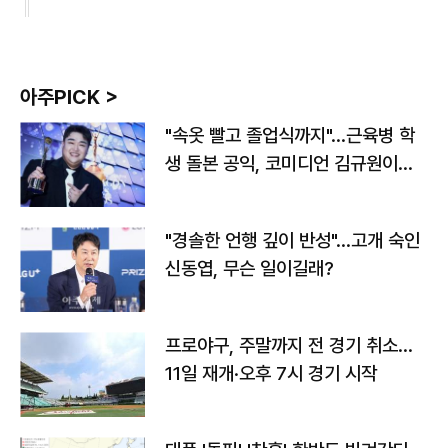
아주PICK >
"속옷 빨고 졸업식까지"…근육병 학
생 돌본 공익, 코미디언 김규원이었
다
"경솔한 언행 깊이 반성"…고개 숙인
신동엽, 무슨 일이길래?
프로야구, 주말까지 전 경기 취소…
11일 재개·오후 7시 경기 시작