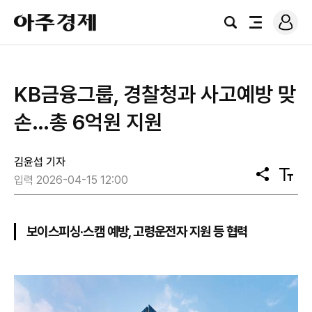
로
아
그
검
전
주
인
색
체
경
메
제
뉴
KB금융그룹, 경찰청과 사고예방 맞
손…총 6억원 지원
김윤섭 기자
공
텍
입력 2026-04-15 12:00
유
스
트
크
기
보이스피싱·스캠 예방, 고령운전자 지원 등 협력