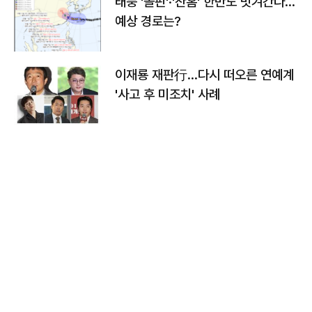
태풍 '돌핀'·'찬홈' 한반도 빗겨간다…
예상 경로는?
이재룡 재판行…다시 떠오른 연예계
'사고 후 미조치' 사례