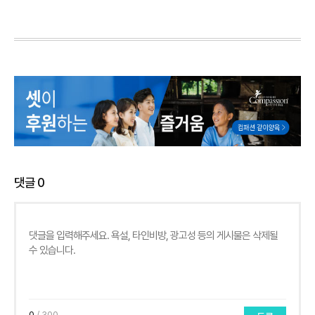
댓글
0
0
/ 300