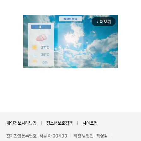
더보기
arrow_forward_ios
Unmute
개인정보처리방침
청소년보호정책
사이트맵
정기간행등록번호 : 서울 아 00493
회장·발행인 : 곽영길