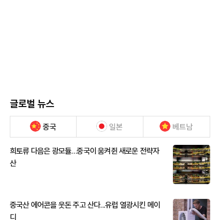
글로벌 뉴스
중국
일본
베트남
희토류 다음은 광모듈…중국이 움켜쥔 새로운 전략자
산
중국산 에어콘을 웃돈 주고 산다...유럽 열광시킨 메이
디