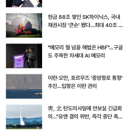
현금 88조 쌓인 SK하이닉스, 국내
채권시장 '큰손' 됐다…최대 40조 투
자
"메모리 월 넘을 해법은 HBF"…구글
도 주목한 차세대 AI 메모리
이란·오만, 호르무즈 '중앙항로 통항'
추진…입항은 이란 관리
靑, 北 탄도미사일에 안보실 긴급회
의…"유엔 결의 위반, 즉각 중단 촉
구"