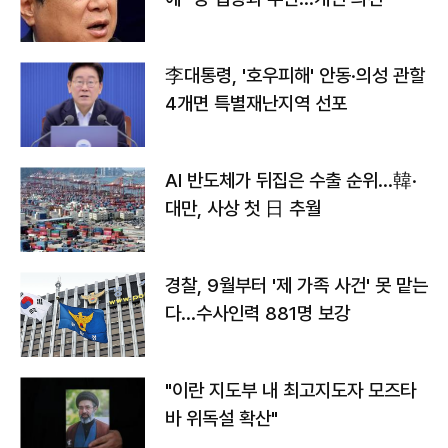
李대통령, '호우피해' 안동·의성 관할
4개면 특별재난지역 선포
AI 반도체가 뒤집은 수출 순위…韓·
대만, 사상 첫 日 추월
경찰, 9월부터 '제 가족 사건' 못 맡는
다…수사인력 881명 보강
"이란 지도부 내 최고지도자 모즈타
바 위독설 확산"