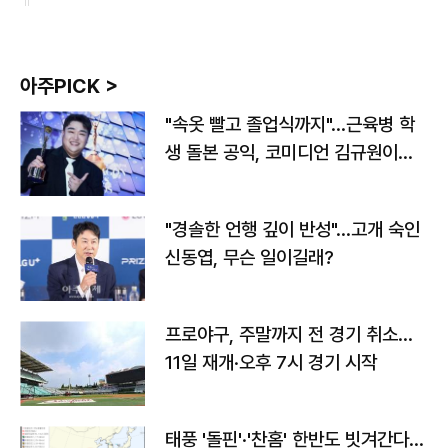
아주PICK >
"속옷 빨고 졸업식까지"…근육병 학
생 돌본 공익, 코미디언 김규원이었
다
"경솔한 언행 깊이 반성"…고개 숙인
신동엽, 무슨 일이길래?
프로야구, 주말까지 전 경기 취소…
11일 재개·오후 7시 경기 시작
태풍 '돌핀'·'찬홈' 한반도 빗겨간다…