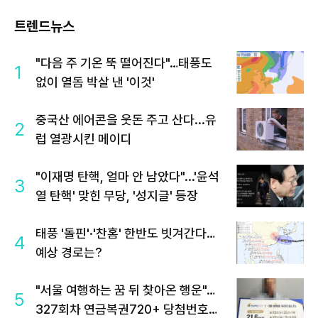
트렌드뉴스
"다음 주 기온 뚝 떨어진다"…태풍도
1
없이 열돔 박살 낸 '이것'
중국산 에어콘을 웃돈 주고 산다...유
2
럽 열광시킨 메이디
"이재명 탄핵, 얼마 안 남았다"...'윤석
3
열 탄핵' 맞힌 무당, '성지글' 등장
태풍 '돌핀'·'찬홈' 한반도 빗겨간다…
4
예상 경로는?
"서울 여행하는 꿈 뒤 찾아온 행운"…
5
327회차 연금복권720+ 당첨번호조