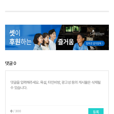
댓글
0
0
/ 300
등록