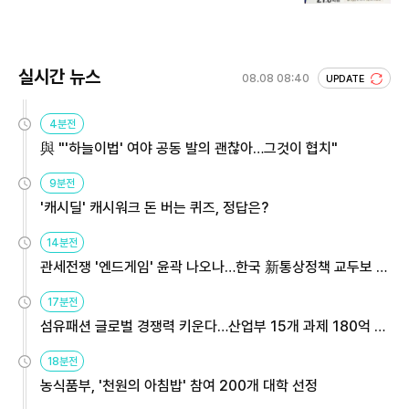
회 주목
실시간 뉴스
08.08 08:40
UPDATE
4분전
與 "'하늘이법' 여야 공동 발의 괜찮아…그것이 협치"
9분전
'캐시딜' 캐시워크 돈 버는 퀴즈, 정답은?
14분전
관세전쟁 '엔드게임' 윤곽 나오나…한국 新통상정책 교두보 활
용해야
17분전
섬유패션 글로벌 경쟁력 키운다…산업부 15개 과제 180억 지
원
18분전
농식품부, '천원의 아침밥' 참여 200개 대학 선정