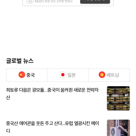
글로벌 뉴스
중국
일본
베트남
희토류 다음은 광모듈…중국이 움켜쥔 새로운 전략자
산
중국산 에어콘을 웃돈 주고 산다...유럽 열광시킨 메이
디