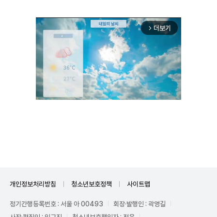
더보기
arrow_forward_ios
Unmute
개인정보처리방침
청소년보호정책
사이트맵
정기간행등록번호 : 서울 아 00493
회장·발행인 : 곽영길