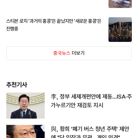
스티븐 로치 '과거의 홍콩'은 끝났지만 '새로운 홍콩'은
진행중
중국뉴스
더보기
추천기사
李, 정부 세제개편안에 제동…ISA·주
가누르기안 재검토 지시
與, 황희 '폐기 버스 청년 주택' 제안
에 "당 입장과 무관…개인 의견"