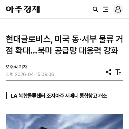
로
아
그
검
전
주
인
색
체
경
메
제
뉴
현대글로비스, 미국 동·서부 물류 거
점 확대…북미 공급망 대응력 강화
오주석 기자
공
텍
입력 2026-04-15 09:06
유
스
트
크
기
LA 복합물류센터·조지아주 서배너 통합창고 개소