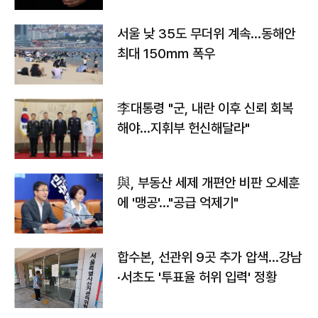
서울 낮 35도 무더위 계속…동해안
최대 150㎜ 폭우
李대통령 "군, 내란 이후 신뢰 회복
해야…지휘부 헌신해달라"
與, 부동산 세제 개편안 비판 오세훈
에 '맹공'…"공급 억제기"
합수본, 선관위 9곳 추가 압색…강남
·서초도 '투표율 허위 입력' 정황