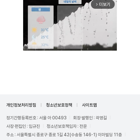
더보기
arrow_forward_ios
Unmute
개인정보처리방침
청소년보호정책
사이트맵
정기간행등록번호 : 서울 아 00493
회장·발행인 : 곽영길
사장·편집인 : 임규진
청소년보호책임자 : 전운
주소 : 서울특별시 종로구 종로 1길 42(수송동 146-1) 이마빌딩 11층