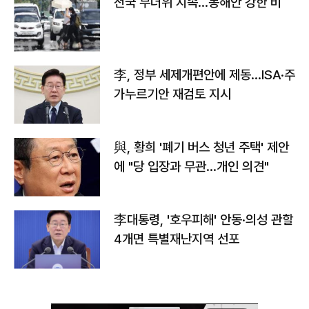
전국 무더위 지속…동해안 강한 비
李, 정부 세제개편안에 제동…ISA·주
가누르기안 재검토 지시
與, 황희 '폐기 버스 청년 주택' 제안
에 "당 입장과 무관…개인 의견"
李대통령, '호우피해' 안동·의성 관할
4개면 특별재난지역 선포