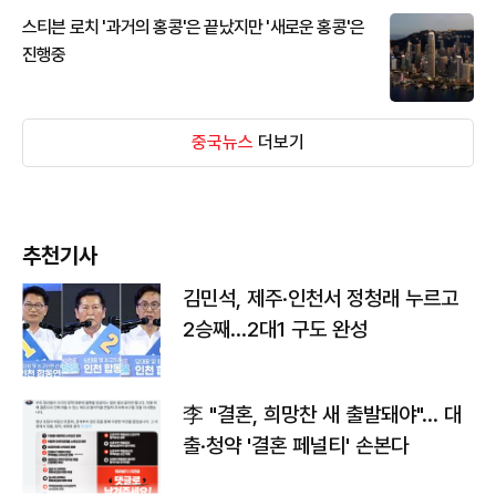
스티븐 로치 '과거의 홍콩'은 끝났지만 '새로운 홍콩'은
진행중
중국뉴스
더보기
추천기사
김민석, 제주·인천서 정청래 누르고
2승째…2대1 구도 완성
李 "결혼, 희망찬 새 출발돼야"… 대
출·청약 '결혼 페널티' 손본다