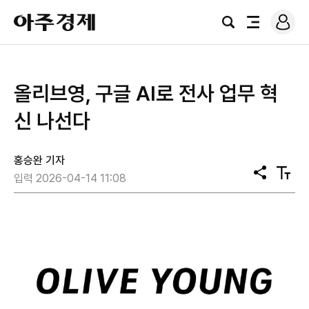
로
아
그
검
전
주
인
색
체
경
메
제
뉴
올리브영, 구글 AI로 전사 업무 혁
신 나선다
홍승완 기자
공
텍
입력 2026-04-14 11:08
유
스
트
크
기