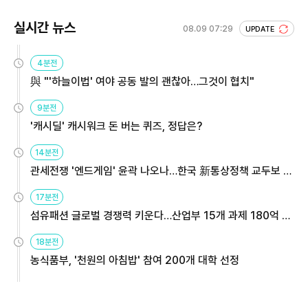
실시간 뉴스
08.09 07:29
UPDATE
4분전
與 "'하늘이법' 여야 공동 발의 괜찮아…그것이 협치"
9분전
'캐시딜' 캐시워크 돈 버는 퀴즈, 정답은?
14분전
관세전쟁 '엔드게임' 윤곽 나오나…한국 新통상정책 교두보 활
용해야
17분전
섬유패션 글로벌 경쟁력 키운다…산업부 15개 과제 180억 지
원
18분전
농식품부, '천원의 아침밥' 참여 200개 대학 선정