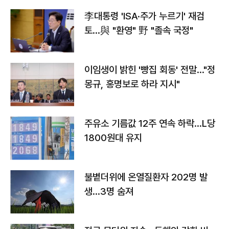
李대통령 'ISA·주가 누르기' 재검
토…與 "환영" 野 "졸속 국정"
이임생이 밝힌 '빵집 회동' 전말…"정
몽규, 홍명보로 하라 지시"
주유소 기름값 12주 연속 하락…L당
1800원대 유지
불볕더위에 온열질환자 202명 발
생…3명 숨져