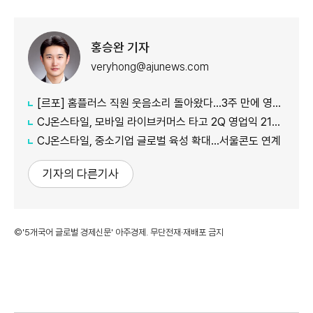
홍승완 기자
veryhong@ajunews.com
[르포] 홈플러스 직원 웃음소리 돌아왔다…3주 만에 영업 재개 채비
CJ온스타일, 모바일 라이브커머스 타고 2Q 영업익 21%↑
CJ온스타일, 중소기업 글로벌 육성 확대…서울콘도 연계
기자의 다른기사
©'5개국어 글로벌 경제신문' 아주경제. 무단전재·재배포 금지