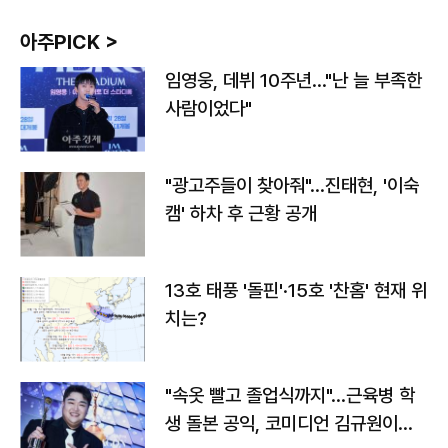
아주PICK >
임영웅, 데뷔 10주년…"난 늘 부족한
사람이었다"
"광고주들이 찾아줘"…진태현, '이숙
캠' 하차 후 근황 공개
13호 태풍 '돌핀'·15호 '찬홈' 현재 위
치는?
"속옷 빨고 졸업식까지"…근육병 학
생 돌본 공익, 코미디언 김규원이었