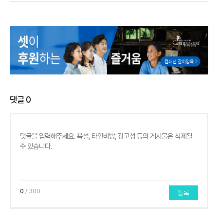
댓글
0
0
/ 300
등록