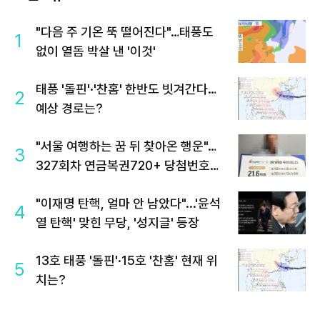
"다음 주 기온 뚝 떨어진다"…태풍도
1
없이 열돔 박살 낸 '이것'
태풍 '돌핀'·'찬홈' 한반도 빗겨간다…
2
예상 경로는?
"서울 여행하는 꿈 뒤 찾아온 행운"…
3
327회차 연금복권720+ 당첨번호조
회 주목
"이재명 탄핵, 얼마 안 남았다"...'윤석
4
열 탄핵' 맞힌 무당, '성지글' 등장
13호 태풍 '돌핀'·15호 '찬홈' 현재 위
5
치는?