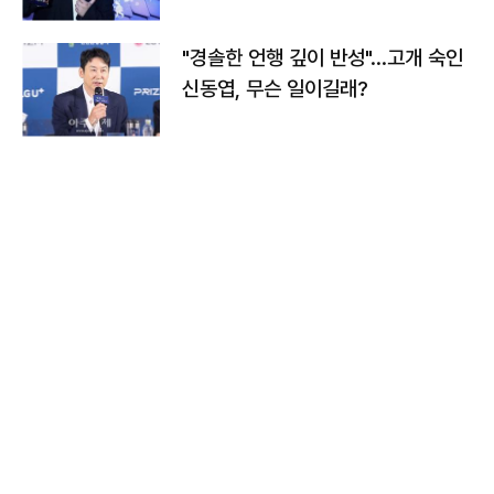
다
"경솔한 언행 깊이 반성"…고개 숙인
신동엽, 무슨 일이길래?