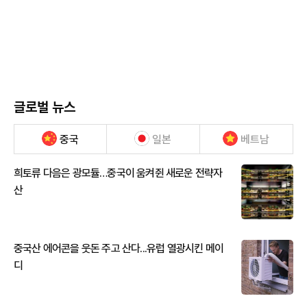
글로벌 뉴스
중국
일본
베트남
희토류 다음은 광모듈…중국이 움켜쥔 새로운 전략자
산
중국산 에어콘을 웃돈 주고 산다...유럽 열광시킨 메이
디