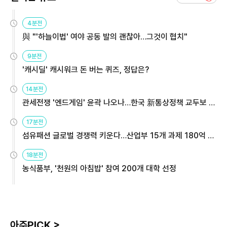
4분전
與 "'하늘이법' 여야 공동 발의 괜찮아…그것이 협치"
9분전
'캐시딜' 캐시워크 돈 버는 퀴즈, 정답은?
14분전
관세전쟁 '엔드게임' 윤곽 나오나…한국 新통상정책 교두보 활
용해야
17분전
섬유패션 글로벌 경쟁력 키운다…산업부 15개 과제 180억 지
원
18분전
농식품부, '천원의 아침밥' 참여 200개 대학 선정
아주PICK >