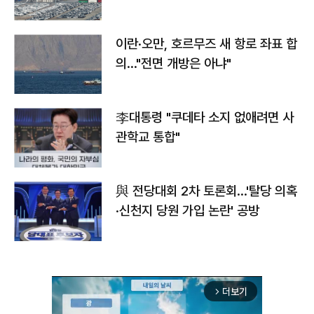
이란·오만, 호르무즈 새 항로 좌표 합
의…"전면 개방은 아냐"
李대통령 "쿠데타 소지 없애려면 사
관학교 통합"
與 전당대회 2차 토론회…'탈당 의혹
·신천지 당원 가입 논란' 공방
더보기
arrow_forward_ios