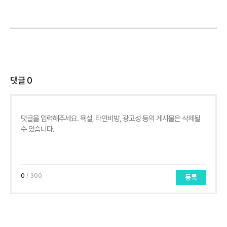
댓글
0
0
/ 300
등록