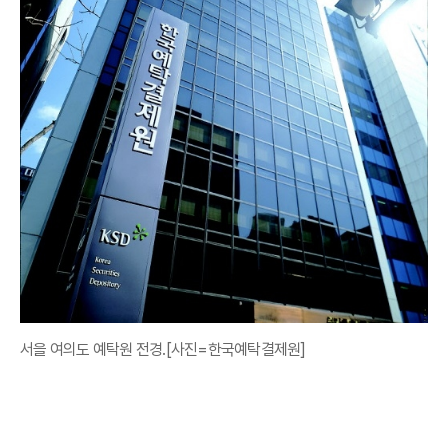
서을 여의도 예탁원 전경.[사진=한국예탁결제원]