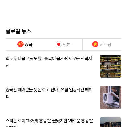
글로벌 뉴스
중국
일본
베트남
희토류 다음은 광모듈…중국이 움켜쥔 새로운 전략자
산
중국산 에어콘을 웃돈 주고 산다...유럽 열광시킨 메이
디
스티븐 로치 '과거의 홍콩'은 끝났지만 '새로운 홍콩'은