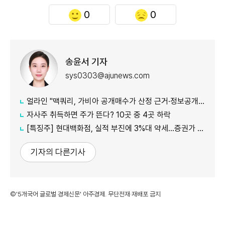
0
0
송윤서 기자
sys0303@ajunews.com
얼라인 "맥쿼리, 가비아 공개매수가 산정 근거·정보공개 더 밝혀야"
자사주 취득하면 주가 뜬다? 10곳 중 4곳 하락
[특징주] 현대백화점, 실적 부진에 3%대 약세…증권가 목표가 줄하향
기자의 다른기사
©'5개국어 글로벌 경제신문' 아주경제. 무단전재·재배포 금지