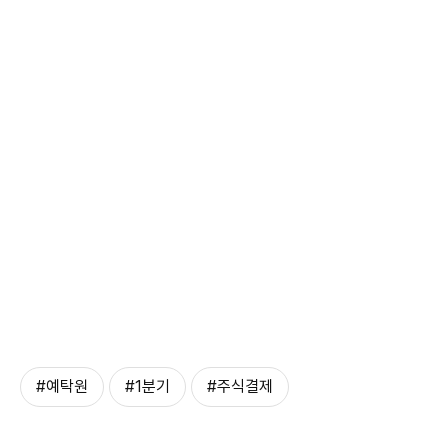
#예탁원
#1분기
#주식결제