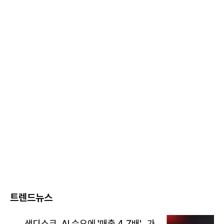
트렌드뉴스
샌디스크, AI 수요에 '매출 4.7배'…가