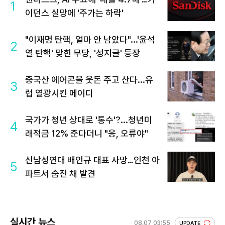
1
이던스 실망에 '주가는 하락'
"이재명 탄핵, 얼마 안 남았다"...'윤석
2
열 탄핵' 맞힌 무당, '성지글' 등장
중국산 에어콘을 웃돈 주고 산다...유
3
럽 열광시킨 메이디
국가가 청년 상대로 '통수'?...청년미
4
래적금 12% 준다더니 "응, 오류야"
신남성연대 배인규 대표 사망…인천 아
5
파트서 숨진 채 발견
실시간 뉴스
08.07 03:55
UPDATE