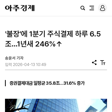
로
아
그
검
전
주
인
색
체
경
메
제
뉴
'불장'에 1분기 주식결제 하루 6.5
조…1년새 246%↑
송윤서 기자
공
텍
입력 2026-04-13 10:49
유
스
트
크
기
증권결제대금 일평균 35.8조…31.6% 증가