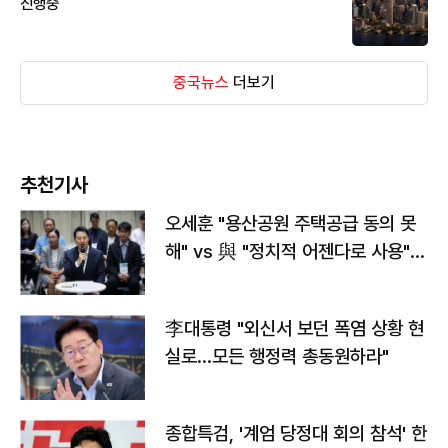
진행중
중국뉴스
더보기
추천기사
오세훈 "용산공원 주택공급 동의 못
해" vs 與 "정치적 어젠다로 사용"
맞불
李대통령 "외신서 보던 폭염 상황 현
실로…모든 행정력 총동원하라"
종합특검, '계엄 당정대 회의 참석' 한