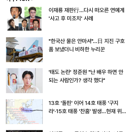
이재룡 재판行…다시 떠오른 연예계
'사고 후 미조치' 사례
"한국산 물은 안마셔"…日 지진 구호
품 보냈더니 비하한 누리꾼
'태도 논란' 정준원 "난 배우 하면 안
되는 사람인가? 생각 했다"
13호 '돌핀' 이어 14호 태풍 '구지
라'·15호 태풍 '찬홈' 발생…현재 위
치와 이동경로는?