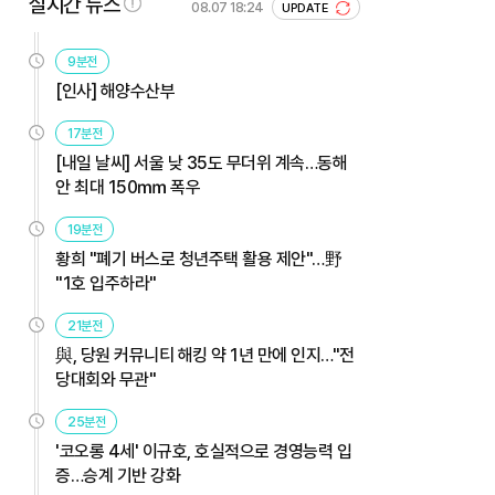
실시간 뉴스
08.07 18:24
UPDATE
9분전
[인사] 해양수산부
17분전
[내일 날씨] 서울 낮 35도 무더위 계속…동해
안 최대 150㎜ 폭우
19분전
황희 "폐기 버스로 청년주택 활용 제안"…野
"1호 입주하라"
21분전
與, 당원 커뮤니티 해킹 약 1년 만에 인지…"전
당대회와 무관"
25분전
'코오롱 4세' 이규호, 호실적으로 경영능력 입
증…승계 기반 강화