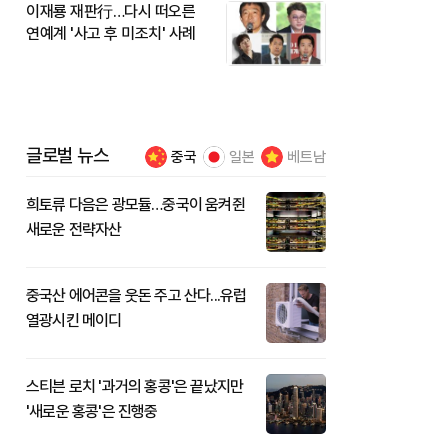
이재룡 재판行…다시 떠오른
연예계 '사고 후 미조치' 사례
글로벌 뉴스
중국
일본
베트남
희토류 다음은 광모듈…중국이 움켜쥔
새로운 전략자산
중국산 에어콘을 웃돈 주고 산다...유럽
열광시킨 메이디
스티븐 로치 '과거의 홍콩'은 끝났지만
'새로운 홍콩'은 진행중