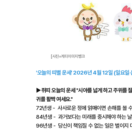
[사진=게티이미지뱅크
'오늘의 띠별 운세' 2026년 4월 12일 (일요일·
▶쥐띠 오늘의 운세 "시야를 넓게 하고 주위를 잘
귀를 활짝 여세요."
72년생 - 사사로운 정에 얽매이면 손해를 볼 
84년생 - 과거보다는 미래를 중시해야 하는 
96년생 - 당신이 책임질 수 없는 일은 벌이지