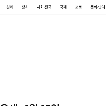
경제
정치
사회·전국
국제
포토
문화·연예