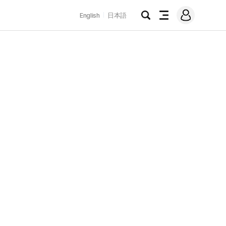
로
English
日本語
그
검
전
인
색
체
메
뉴