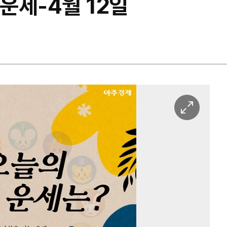
 운세-4월 12일
이
미
지
확
대