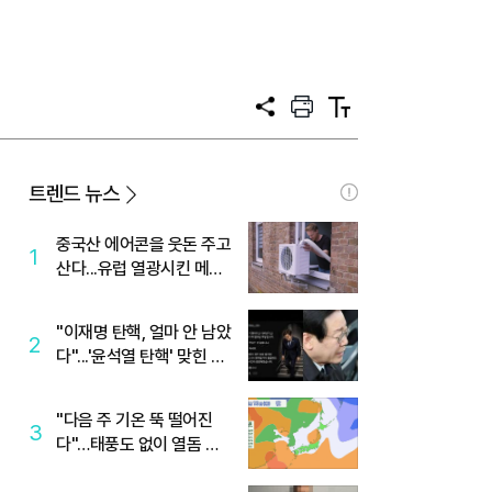
공
프
텍
유
린
스
트
트
크
기
트렌드 뉴스
중국산 에어콘을 웃돈 주고
1
산다...유럽 열광시킨 메이
디
"이재명 탄핵, 얼마 안 남았
2
다"...'윤석열 탄핵' 맞힌 무
당, '성지글' 등장
"다음 주 기온 뚝 떨어진
3
다"…태풍도 없이 열돔 박
살 낸 '이것'