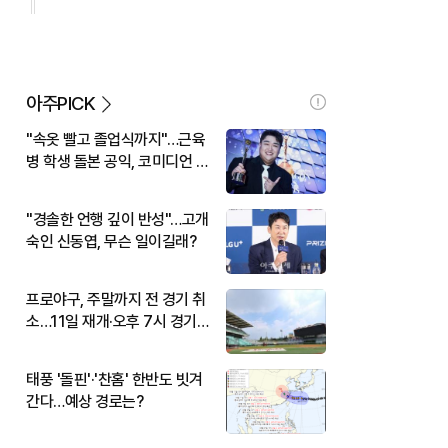
아주PICK
"속옷 빨고 졸업식까지"…근육
병 학생 돌본 공익, 코미디언 김
규원이었다
"경솔한 언행 깊이 반성"…고개
숙인 신동엽, 무슨 일이길래?
프로야구, 주말까지 전 경기 취
소…11일 재개·오후 7시 경기
시작
태풍 '돌핀'·'찬홈' 한반도 빗겨
간다…예상 경로는?