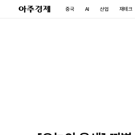
아
중국
AI
산업
재테크
주
경
제