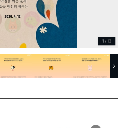
1
/
13