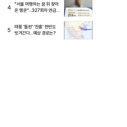
"서울 여행하는 꿈 뒤 찾아
4
온 행운"…327회차 연금
복권720+ 당첨번호조회
주목
태풍 '돌핀'·'찬홈' 한반도
5
빗겨간다…예상 경로는?