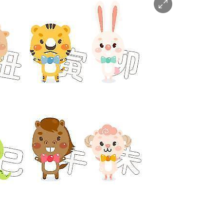
이
미
지
확
대