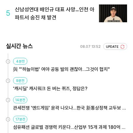
회 주목
신남성연대 배인규 대표 사망…인천 아
5
파트서 숨진 채 발견
실시간 뉴스
08.07 13:52
UPDATE
4분전
與 "'하늘이법' 여야 공동 발의 괜찮아…그것이 협치"
9분전
'캐시딜' 캐시워크 돈 버는 퀴즈, 정답은?
14분전
관세전쟁 '엔드게임' 윤곽 나오나…한국 新통상정책 교두보 활
용해야
17분전
섬유패션 글로벌 경쟁력 키운다…산업부 15개 과제 180억 지