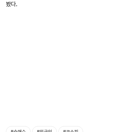
봤다.
#순매수
#외국인
#코스피