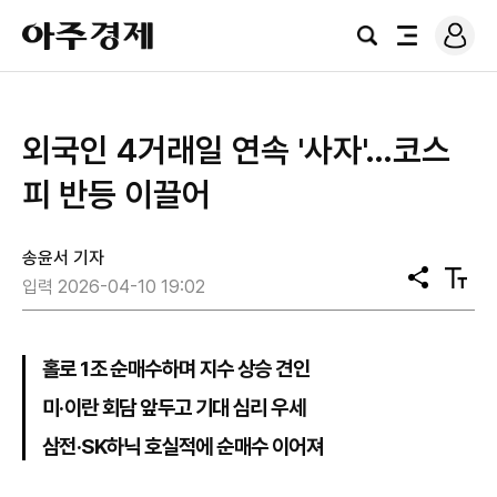
로
아
그
검
전
주
인
색
체
경
메
제
뉴
외국인 4거래일 연속 '사자'…코스
피 반등 이끌어
송윤서 기자
공
텍
입력 2026-04-10 19:02
유
스
트
크
기
홀로 1조 순매수하며 지수 상승 견인
미·이란 회담 앞두고 기대 심리 우세
삼전·SK하닉 호실적에 순매수 이어져