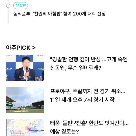
원
18분전
농식품부, '천원의 아침밥' 참여 200개 대학 선정
아주PICK >
"경솔한 언행 깊이 반성"…고개 숙인
신동엽, 무슨 일이길래?
프로야구, 주말까지 전 경기 취소…
11일 재개·오후 7시 경기 시작
태풍 '돌핀'·'찬홈' 한반도 빗겨간다…
예상 경로는?