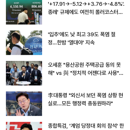
'+17.91→-5.12→+3.76→-4.8%'…'
종레' 규제에도 여전히 롤러코스터
타는 코스피
'입추'에도 낮 최고 39도 폭염 절
정…한밤 '열대야' 지속
오세훈 "용산공원 주택공급 동의 못
해" vs 與 "정치적 어젠다로 사용"
맞불
李대통령 "외신서 보던 폭염 상황 현
실로…모든 행정력 총동원하라"
종합특검, '계엄 당정대 회의 참석' 한