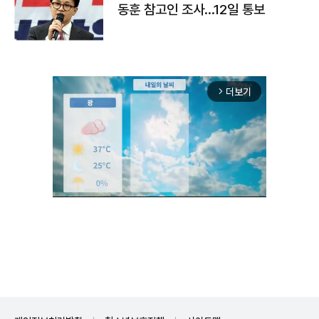
동훈 참고인 조사...12일 통보
더보기
arrow_forward_ios
Unmute