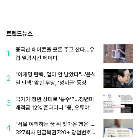
트렌드뉴스
중국산 에어콘을 웃돈 주고 산다...유
1
럽 열광시킨 메이디
"이재명 탄핵, 얼마 안 남았다"...'윤석
2
열 탄핵' 맞힌 무당, '성지글' 등장
국가가 청년 상대로 '통수'?...청년미
3
래적금 12% 준다더니 "응, 오류야"
"서울 여행하는 꿈 뒤 찾아온 행운"…
4
327회차 연금복권720+ 당첨번호조