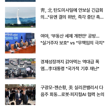
靑, 北 탄도미사일에 안보실 긴급회
의…"유엔 결의 위반, 즉각 중단 촉
구"
여야, '부동산 세제 개편안' 공방…
"실거주자 보호" vs "무책임의 극치"
경제성장까지 갉아먹는 역대급 폭
염…李대통령 "국가적 기후 재난"
구광모-젠슨황, 美 실리콘밸리서 다
음주 회동…로봇·피지컬AI 협력 논의