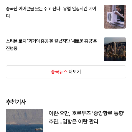
중국산 에어콘을 웃돈 주고 산다...유럽 열광시킨 메이
디
스티븐 로치 '과거의 홍콩'은 끝났지만 '새로운 홍콩'은
진행중
중국뉴스
더보기
추천기사
이란·오만, 호르무즈 '중앙항로 통항'
추진…입항은 이란 관리