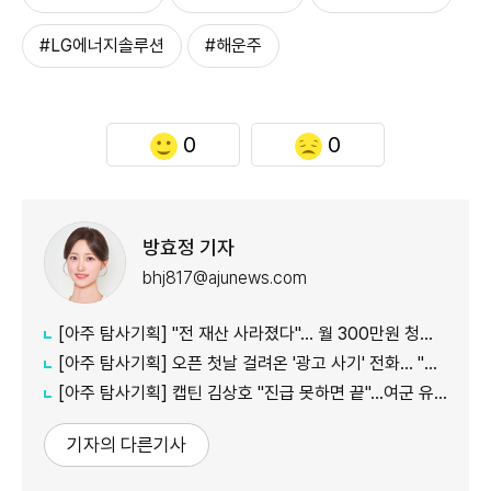
#LG에너지솔루션
#해운주
0
0
방효정 기자
bhj817@ajunews.com
[아주 탐사기획] "전 재산 사라졌다"… 월 300만원 청구서만 남아
[아주 탐사기획] 오픈 첫날 걸려온 '광고 사기' 전화… "끝까지 싸워 전액 환불 받아"
[아주 탐사기획] 캡틴 김상호 "진급 못하면 끝"…여군 유산 논란에 軍 구조적 문제 제기
기자의 다른기사