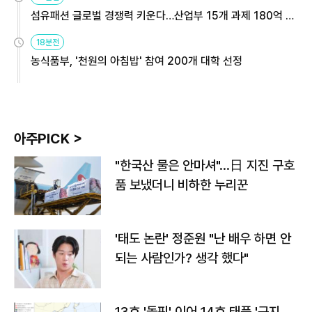
섬유패션 글로벌 경쟁력 키운다…산업부 15개 과제 180억 지
원
18분전
농식품부, '천원의 아침밥' 참여 200개 대학 선정
아주PICK >
"한국산 물은 안마셔"…日 지진 구호
품 보냈더니 비하한 누리꾼
'태도 논란' 정준원 "난 배우 하면 안
되는 사람인가? 생각 했다"
13호 '돌핀' 이어 14호 태풍 '구지