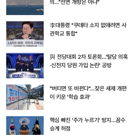
의…"전면 개방은 아냐"
李대통령 "쿠데타 소지 없애려면 사
관학교 통합"
與 전당대회 2차 토론회…'탈당 의혹
·신천지 당원 가입 논란' 공방
"버티면 또 바뀐다"…잦은 세제 개편
이 키운 '학습 효과'
핵심 빠진 '주가 누르기' 방지…꼼수
승계 허점