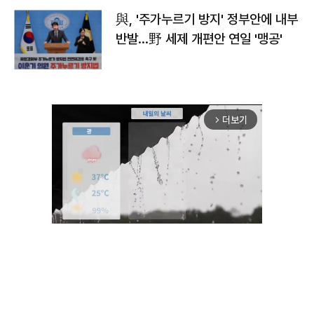
與, '주가누르기 방지' 정부안에 내부
반발…野 세제 개편안 연일 '맹공'
더보기
arrow_forward_ios
Unmute