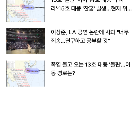
라'·15호 태풍 '찬홈' 발생…현재 위
치와 이동경로는?
이상준, LA 공연 논란에 사과 "너무
죄송…연구하고 공부할 것"
폭염 몰고 오는 13호 태풍 '돌핀'…이
동 경로는?