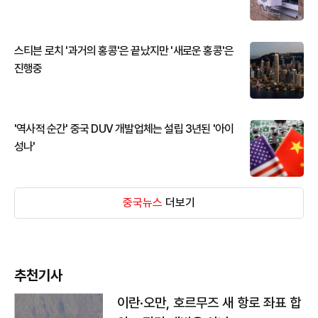
스티븐 로치 '과거의 홍콩'은 끝났지만 '새로운 홍콩'은
진행중
'역사적 순간' 중국 DUV 개발업체는 설립 3년된 '아이
성나'
중국뉴스
더보기
추천기사
이란·오만, 호르무즈 새 항로 좌표 합