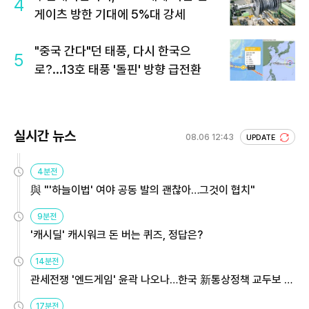
4
게이츠 방한 기대에 5%대 강세
"중국 간다"던 태풍, 다시 한국으
5
로?...13호 태풍 '돌핀' 방향 급전환
실시간 뉴스
08.06 12:43
UPDATE
4분전
與 "'하늘이법' 여야 공동 발의 괜찮아…그것이 협치"
9분전
'캐시딜' 캐시워크 돈 버는 퀴즈, 정답은?
14분전
관세전쟁 '엔드게임' 윤곽 나오나…한국 新통상정책 교두보 활
용해야
17분전