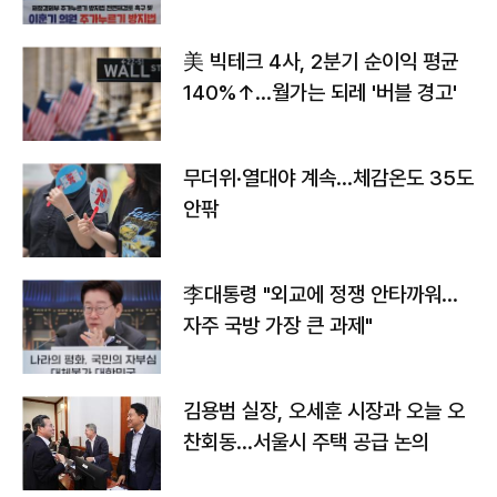
美 빅테크 4사, 2분기 순이익 평균
140%↑…월가는 되레 '버블 경고'
무더위·열대야 계속…체감온도 35도
안팎
李대통령 "외교에 정쟁 안타까워…
자주 국방 가장 큰 과제"
김용범 실장, 오세훈 시장과 오늘 오
찬회동...서울시 주택 공급 논의