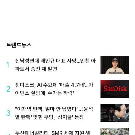
트렌드뉴스
신남성연대 배인규 대표 사망…인천 아
1
파트서 숨진 채 발견
샌디스크, AI 수요에 '매출 4.7배'…가
2
이던스 실망에 '주가는 하락'
"이재명 탄핵, 얼마 안 남았다"...'윤석
3
열 탄핵' 맞힌 무당, '성지글' 등장
두산에너빌리티, SMR 세제 지원·빌