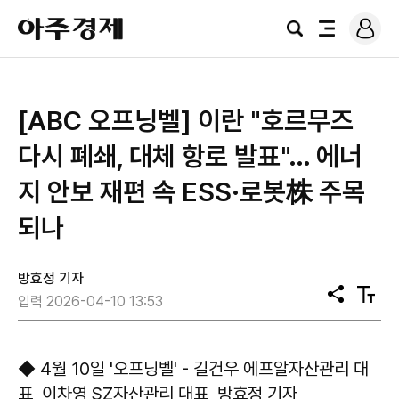
로
아
그
검
전
주
인
색
체
경
메
제
뉴
[ABC 오프닝벨] 이란 "호르무즈
다시 폐쇄, 대체 항로 발표"… 에너
지 안보 재편 속 ESS·로봇株 주목
되나
방효정 기자
공
텍
입력 2026-04-10 13:53
유
스
트
크
기
◆ 4월 10일 '오프닝벨' - 길건우 에프알자산관리 대
표, 이차영 SZ자산관리 대표, 방효정 기자