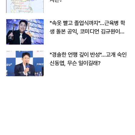
"속옷 빨고 졸업식까지"…근육병 학
생 돌본 공익, 코미디언 김규원이었
다
"경솔한 언행 깊이 반성"…고개 숙인
신동엽, 무슨 일이길래?