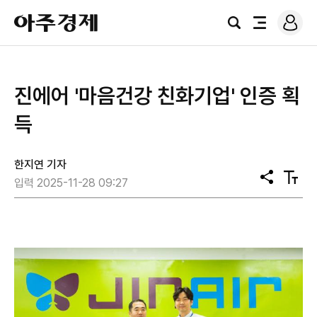
로
아
그
검
전
주
인
색
체
경
메
제
뉴
진에어 '마음건강 친화기업' 인증 획
득
한지연 기자
공
텍
입력 2025-11-28 09:27
유
스
트
크
기