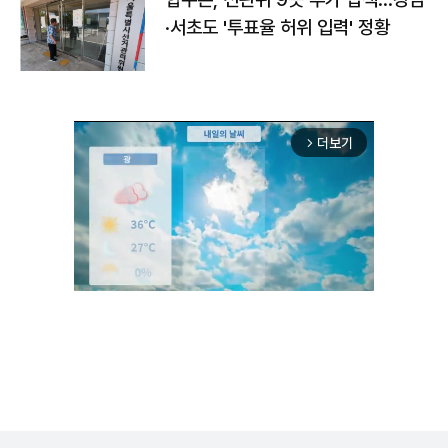
·서초도 '투표율 허위 입력' 정황
더보기
arrow_forward_ios
Unmute