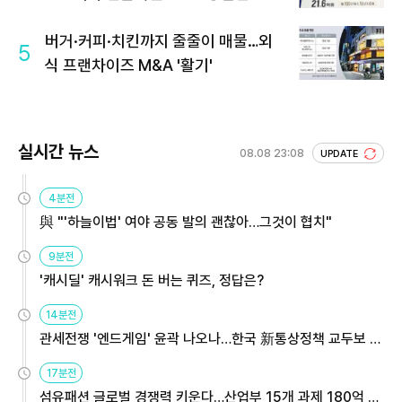
회 주목
버거·커피·치킨까지 줄줄이 매물…외
5
식 프랜차이즈 M&A '활기'
실시간 뉴스
08.08 23:08
UPDATE
4분전
與 "'하늘이법' 여야 공동 발의 괜찮아…그것이 협치"
9분전
'캐시딜' 캐시워크 돈 버는 퀴즈, 정답은?
14분전
관세전쟁 '엔드게임' 윤곽 나오나…한국 新통상정책 교두보 활
용해야
17분전
섬유패션 글로벌 경쟁력 키운다…산업부 15개 과제 180억 지