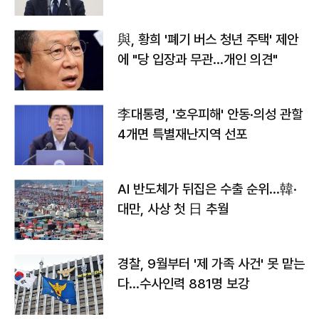
與, 황희 '폐기 버스 청년 주택' 제안
에 "당 입장과 무관…개인 의견"
李대통령, '호우피해' 안동·의성 관할
4개면 특별재난지역 선포
AI 반도체가 뒤집은 수출 순위…韓·
대만, 사상 첫 日 추월
경찰, 9월부터 '제 가족 사건' 못 맡는
다…수사인력 881명 보강