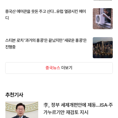
중국산 에어콘을 웃돈 주고 산다...유럽 열광시킨 메이
디
스티븐 로치 '과거의 홍콩'은 끝났지만 '새로운 홍콩'은
진행중
중국뉴스
더보기
추천기사
李, 정부 세제개편안에 제동…ISA·주
가누르기안 재검토 지시