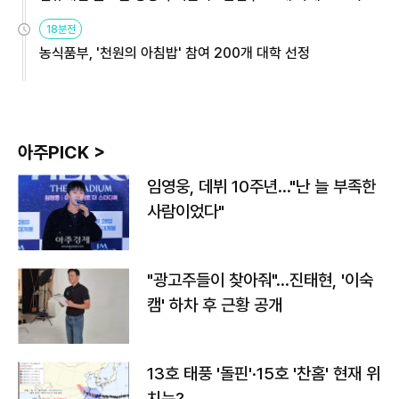
원
18분전
농식품부, '천원의 아침밥' 참여 200개 대학 선정
아주PICK >
임영웅, 데뷔 10주년…"난 늘 부족한
사람이었다"
"광고주들이 찾아줘"…진태현, '이숙
캠' 하차 후 근황 공개
13호 태풍 '돌핀'·15호 '찬홈' 현재 위
치는?