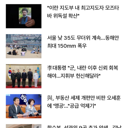
"이란 지도부 내 최고지도자 모즈타
바 위독설 확산"
서울 낮 35도 무더위 계속…동해안
최대 150㎜ 폭우
李대통령 "군, 내란 이후 신뢰 회복
해야…지휘부 헌신해달라"
與, 부동산 세제 개편안 비판 오세훈
에 '맹공'…"공급 억제기"
합수본, 선관위 9곳 추가 압색…강남