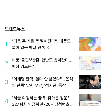
트렌드뉴스
"다음 주 기온 뚝 떨어진다"…태풍도
1
없이 열돔 박살 낸 '이것'
태풍 '돌핀'·'찬홈' 한반도 빗겨간다…
2
예상 경로는?
"이재명 탄핵, 얼마 안 남았다"...'윤석
3
열 탄핵' 맞힌 무당, '성지글' 등장
"서울 여행하는 꿈 뒤 찾아온 행운"…
4
327회차 연금복권720+ 당첨번호조