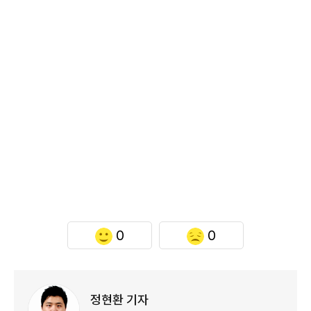
0
0
정현환 기자