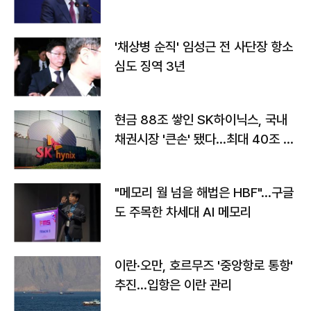
'채상병 순직' 임성근 전 사단장 항소
심도 징역 3년
현금 88조 쌓인 SK하이닉스, 국내
채권시장 '큰손' 됐다…최대 40조 투
자
"메모리 월 넘을 해법은 HBF"…구글
도 주목한 차세대 AI 메모리
이란·오만, 호르무즈 '중앙항로 통항'
추진…입항은 이란 관리