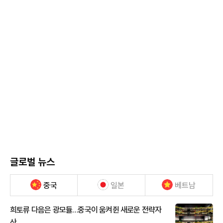
글로벌 뉴스
중국
일본
베트남
희토류 다음은 광모듈…중국이 움켜쥔 새로운 전략자
산