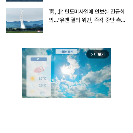
靑, 北 탄도미사일에 안보실 긴급회
의…"유엔 결의 위반, 즉각 중단 촉
구"
더보기
arrow_forward_ios
Unmute