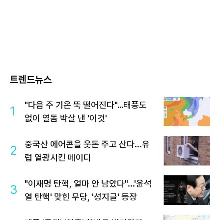
트렌드뉴스
"다음 주 기온 뚝 떨어진다"…태풍도
1
없이 열돔 박살 낸 '이것'
중국산 에어콘을 웃돈 주고 산다...유
2
럽 열광시킨 메이디
"이재명 탄핵, 얼마 안 남았다"...'윤석
3
열 탄핵' 맞힌 무당, '성지글' 등장