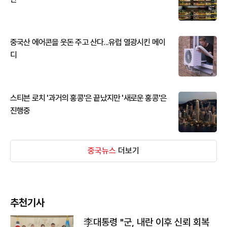
중국산 에어콘을 웃돈 주고 산다...유럽 열광시킨 메이
디
스티븐 로치 '과거의 홍콩'은 끝났지만 '새로운 홍콩'은
진행중
중국뉴스
더보기
추천기사
李대통령 "군, 내란 이후 신뢰 회복