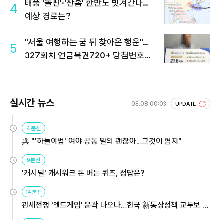
태풍 '돌핀'·'찬홈' 한반도 빗겨간다…
4
예상 경로는?
"서울 여행하는 꿈 뒤 찾아온 행운"…
5
327회차 연금복권720+ 당첨번호조
회 주목
실시간 뉴스
08.08 00:03
UPDATE
4분전
與 "'하늘이법' 여야 공동 발의 괜찮아…그것이 협치"
9분전
'캐시딜' 캐시워크 돈 버는 퀴즈, 정답은?
14분전
관세전쟁 '엔드게임' 윤곽 나오나…한국 新통상정책 교두보 활
용해야