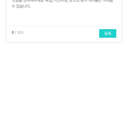
0
/ 300
등록