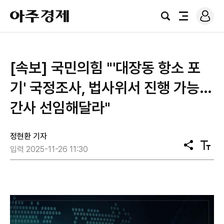
로
아
그
검
전
주
인
색
체
경
메
제
뉴
[속보] 국민의힘 "'대장동 항소 포
기' 국정조사, 법사위서 진행 가능…
간사 선임해달라"
정현환 기자
공
텍
입력 2025-11-26 11:30
유
스
트
크
기