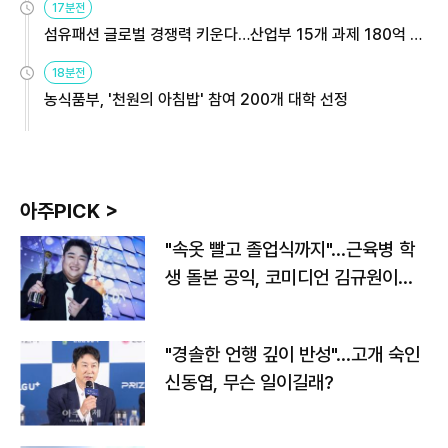
17분전
섬유패션 글로벌 경쟁력 키운다…산업부 15개 과제 180억 지
원
18분전
농식품부, '천원의 아침밥' 참여 200개 대학 선정
아주PICK >
"속옷 빨고 졸업식까지"…근육병 학
생 돌본 공익, 코미디언 김규원이었
다
"경솔한 언행 깊이 반성"…고개 숙인
신동엽, 무슨 일이길래?