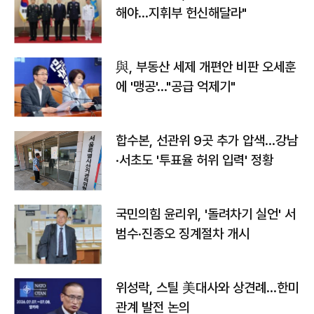
해야…지휘부 헌신해달라"
與, 부동산 세제 개편안 비판 오세훈
에 '맹공'…"공급 억제기"
합수본, 선관위 9곳 추가 압색…강남
·서초도 '투표율 허위 입력' 정황
국민의힘 윤리위, '돌려차기 실언' 서
범수·진종오 징계절차 개시
위성락, 스틸 美대사와 상견례…한미
관계 발전 논의