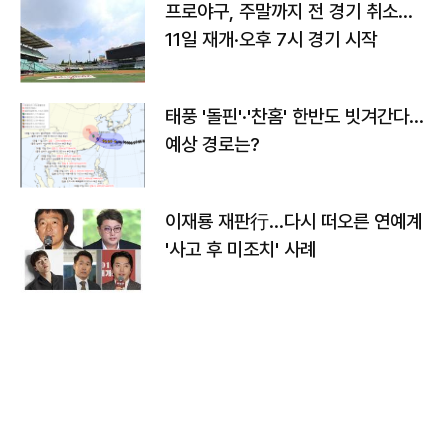
프로야구, 주말까지 전 경기 취소…
11일 재개·오후 7시 경기 시작
태풍 '돌핀'·'찬홈' 한반도 빗겨간다…
예상 경로는?
이재룡 재판行…다시 떠오른 연예계
'사고 후 미조치' 사례