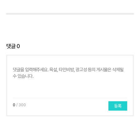
댓글
0
0
/ 300
등록