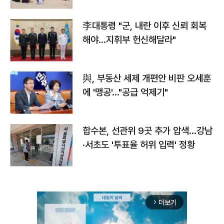
李대통령 "군, 내란 이후 신뢰 회복
해야…지휘부 헌신해달라"
與, 부동산 세제 개편안 비판 오세훈
에 '맹공'…"공급 억제기"
합수본, 선관위 9곳 추가 압색…강남
·서초도 '투표율 허위 입력' 정황
더보기
arrow_forward_ios