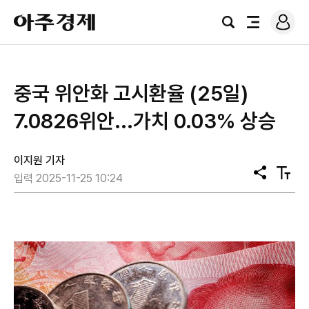
로
아
그
검
전
주
인
색
체
경
메
제
뉴
중국 위안화 고시환율 (25일)
7.0826위안...가치 0.03% 상승
이지원 기자
공
텍
입력 2025-11-25 10:24
유
스
트
크
기