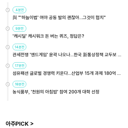
4분전
與 "'하늘이법' 여야 공동 발의 괜찮아…그것이 협치"
9분전
'캐시딜' 캐시워크 돈 버는 퀴즈, 정답은?
14분전
관세전쟁 '엔드게임' 윤곽 나오나…한국 新통상정책 교두보 활
용해야
17분전
섬유패션 글로벌 경쟁력 키운다…산업부 15개 과제 180억 지
원
18분전
농식품부, '천원의 아침밥' 참여 200개 대학 선정
아주PICK >