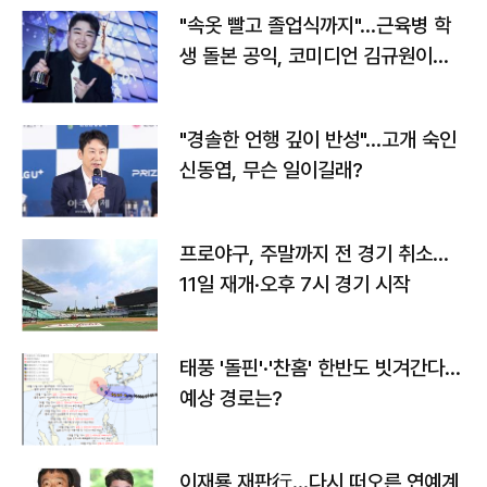
"속옷 빨고 졸업식까지"…근육병 학
생 돌본 공익, 코미디언 김규원이었
다
"경솔한 언행 깊이 반성"…고개 숙인
신동엽, 무슨 일이길래?
프로야구, 주말까지 전 경기 취소…
11일 재개·오후 7시 경기 시작
태풍 '돌핀'·'찬홈' 한반도 빗겨간다…
예상 경로는?
이재룡 재판行…다시 떠오른 연예계