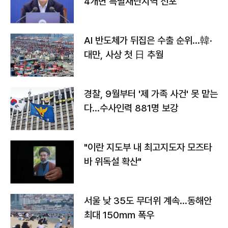
4개면 특별재난지역 선포
AI 반도체가 뒤집은 수출 순위…韓·
대만, 사상 첫 日 추월
경찰, 9월부터 '제 가족 사건' 못 맡는
다…수사인력 881명 보강
"이란 지도부 내 최고지도자 모즈타
바 위독설 확산"
서울 낮 35도 무더위 계속…동해안
최대 150㎜ 폭우