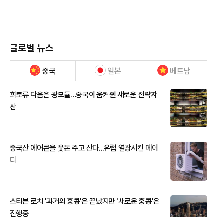
글로벌 뉴스
중국
일본
베트남
희토류 다음은 광모듈…중국이 움켜쥔 새로운 전략자
산
중국산 에어콘을 웃돈 주고 산다...유럽 열광시킨 메이
디
스티븐 로치 '과거의 홍콩'은 끝났지만 '새로운 홍콩'은
진행중