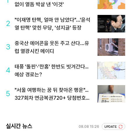
1
없이 열돔 박살 낸 '이것'
"이재명 탄핵, 얼마 안 남았다"...'윤석
2
열 탄핵' 맞힌 무당, '성지글' 등장
중국산 에어콘을 웃돈 주고 산다...유
3
럽 열광시킨 메이디
태풍 '돌핀'·'찬홈' 한반도 빗겨간다…
4
예상 경로는?
"서울 여행하는 꿈 뒤 찾아온 행운"…
5
327회차 연금복권720+ 당첨번호조
회 주목
실시간 뉴스
08.08 15:26
UPDATE