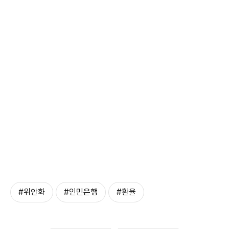
#위안화
#인민은행
#환율