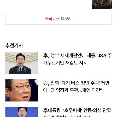
중국뉴스
더보기
추천기사
李, 정부 세제개편안에 제동…ISA·주
가누르기안 재검토 지시
與, 황희 '폐기 버스 청년 주택' 제안
에 "당 입장과 무관…개인 의견"
李대통령, '호우피해' 안동·의성 관할