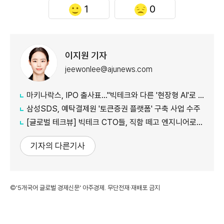
1
0
이지원 기자
jeewonlee@ajunews.com
마키나락스, IPO 출사표…"빅테크와 다른 '현장형 AI'로 승부"
삼성SDS, 예탁결제원 '토큰증권 플랫폼' 구축 사업 수주
[글로벌 테크뷰] 빅테크 CTO들, 직함 떼고 엔지니어로 유턴...'앤트로픽행 러시' 이유는
기자의 다른기사
©'5개국어 글로벌 경제신문' 아주경제. 무단전재·재배포 금지