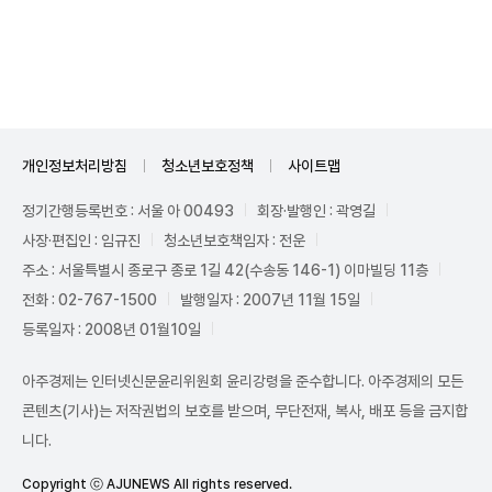
Unmute
개인정보처리방침
청소년보호정책
사이트맵
정기간행등록번호 : 서울 아 00493
회장·발행인 : 곽영길
사장·편집인 : 임규진
청소년보호책임자 : 전운
주소 : 서울특별시 종로구 종로 1길 42(수송동 146-1) 이마빌딩 11층
전화 : 02-767-1500
발행일자 : 2007년 11월 15일
등록일자 : 2008년 01월10일
아주경제는 인터넷신문윤리위원회 윤리강령을 준수합니다. 아주경제의 모든
콘텐츠(기사)는 저작권법의 보호를 받으며, 무단전재, 복사, 배포 등을 금지합
니다.
Copyright ⓒ AJUNEWS All rights reserved.