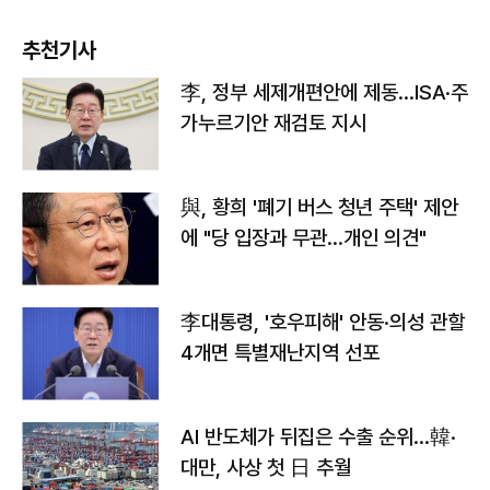
추천기사
李, 정부 세제개편안에 제동…ISA·주
가누르기안 재검토 지시
與, 황희 '폐기 버스 청년 주택' 제안
에 "당 입장과 무관…개인 의견"
李대통령, '호우피해' 안동·의성 관할
4개면 특별재난지역 선포
AI 반도체가 뒤집은 수출 순위…韓·
대만, 사상 첫 日 추월