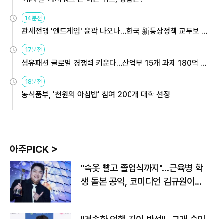
14분전
관세전쟁 '엔드게임' 윤곽 나오나…한국 新통상정책 교두보 활
용해야
17분전
섬유패션 글로벌 경쟁력 키운다…산업부 15개 과제 180억 지
원
18분전
농식품부, '천원의 아침밥' 참여 200개 대학 선정
아주PICK >
"속옷 빨고 졸업식까지"…근육병 학
생 돌본 공익, 코미디언 김규원이었
다