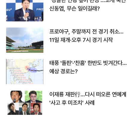
"경솔한 언행 깊이 반성"…고개 숙인
신동엽, 무슨 일이길래?
프로야구, 주말까지 전 경기 취소…
11일 재개·오후 7시 경기 시작
태풍 '돌핀'·'찬홈' 한반도 빗겨간다…
예상 경로는?
이재룡 재판行…다시 떠오른 연예계
'사고 후 미조치' 사례