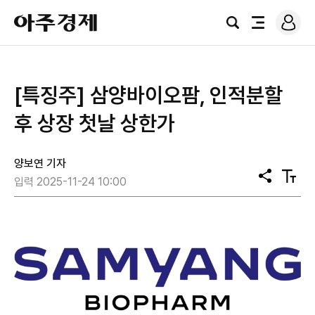
로
아
그
검
전
주
인
색
체
경
메
제
뉴
[특징주] 삼양바이오팜, 인적분할
후 상장 첫날 상한가
양보연 기자
공
텍
입력 2025-11-24 10:00
유
스
트
크
기