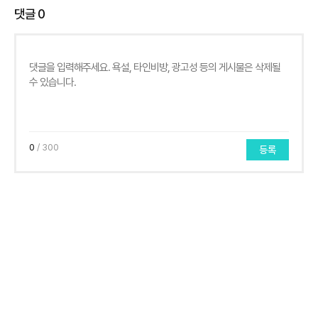
댓글
0
0
/ 300
등록