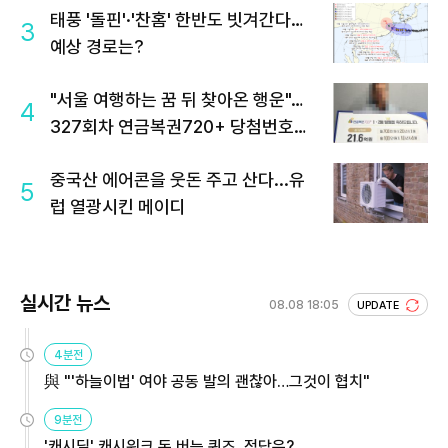
태풍 '돌핀'·'찬홈' 한반도 빗겨간다…
3
예상 경로는?
"서울 여행하는 꿈 뒤 찾아온 행운"…
4
327회차 연금복권720+ 당첨번호조
회 주목
중국산 에어콘을 웃돈 주고 산다...유
5
럽 열광시킨 메이디
실시간 뉴스
08.08 18:05
UPDATE
4분전
與 "'하늘이법' 여야 공동 발의 괜찮아…그것이 협치"
9분전
'캐시딜' 캐시워크 돈 버는 퀴즈, 정답은?