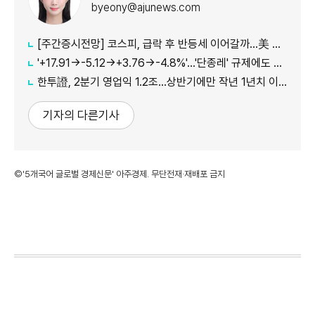
byeony@ajunews.com
[주간증시전망] 코스피, 급락 후 반등세 이어갈까…美 CPI·외국인 수급 '촉각'
'+17.91→-5.12→+3.76→-4.8%'…'단종레' 규제에도 여전히 롤러코스터 타는 코스피
한투證, 2분기 영업익 1.2조…상반기에만 작년 1년치 이익만큼 벌었다
기자의 다른기사
©'5개국어 글로벌 경제신문' 아주경제. 무단전재·재배포 금지