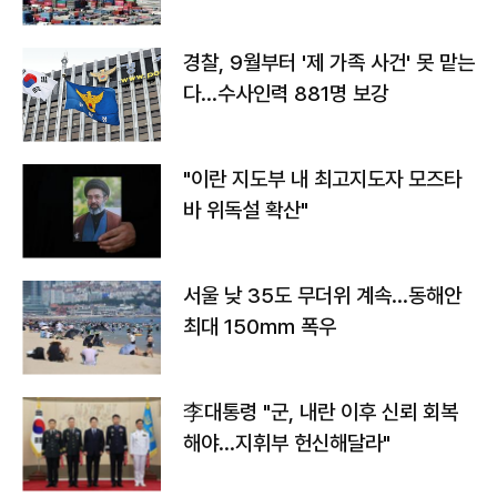
경찰, 9월부터 '제 가족 사건' 못 맡는
다…수사인력 881명 보강
"이란 지도부 내 최고지도자 모즈타
바 위독설 확산"
서울 낮 35도 무더위 계속…동해안
최대 150㎜ 폭우
李대통령 "군, 내란 이후 신뢰 회복
해야…지휘부 헌신해달라"