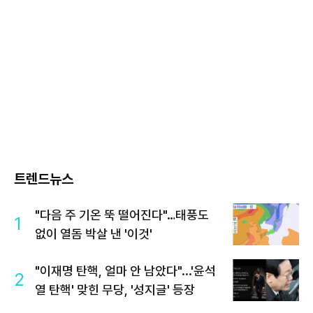
트렌드뉴스
"다음 주 기온 뚝 떨어진다"…태풍도
1
없이 열돔 박살 낸 '이것'
"이재명 탄핵, 얼마 안 남았다"...'윤석
2
열 탄핵' 맞힌 무당, '성지글' 등장