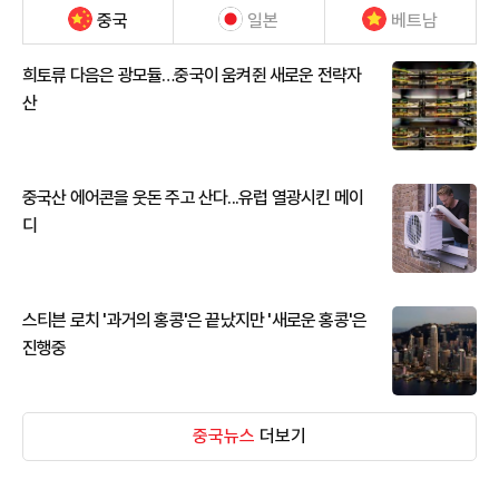
중국
일본
베트남
희토류 다음은 광모듈…중국이 움켜쥔 새로운 전략자
산
중국산 에어콘을 웃돈 주고 산다...유럽 열광시킨 메이
디
스티븐 로치 '과거의 홍콩'은 끝났지만 '새로운 홍콩'은
진행중
중국뉴스
더보기