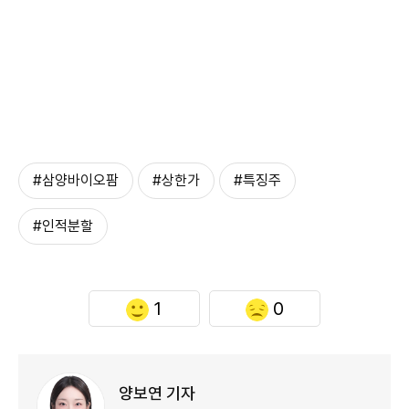
#삼양바이오팜
#상한가
#특징주
#인적분할
1
0
양보연 기자