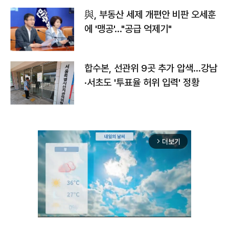
與, 부동산 세제 개편안 비판 오세훈
에 '맹공'…"공급 억제기"
합수본, 선관위 9곳 추가 압색…강남
·서초도 '투표율 허위 입력' 정황
더보기
arrow_forward_ios