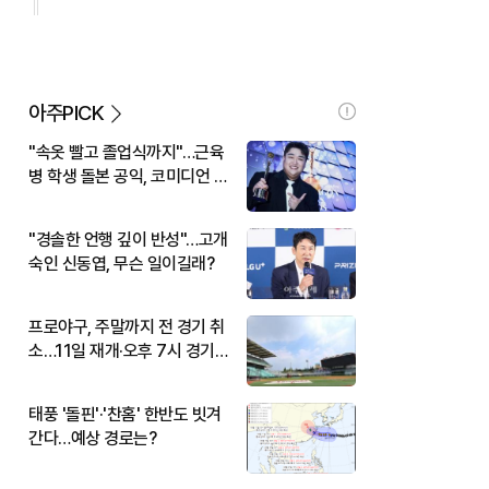
아주PICK
"속옷 빨고 졸업식까지"…근육
병 학생 돌본 공익, 코미디언 김
규원이었다
"경솔한 언행 깊이 반성"…고개
숙인 신동엽, 무슨 일이길래?
프로야구, 주말까지 전 경기 취
소…11일 재개·오후 7시 경기
시작
태풍 '돌핀'·'찬홈' 한반도 빗겨
간다…예상 경로는?