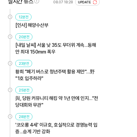
실시간 뉴스
08.07 18:28
UPDATE
12분전
[인사] 해양수산부
20분전
[내일 날씨] 서울 낮 35도 무더위 계속…동해
안 최대 150㎜ 폭우
23분전
황희 "폐기 버스로 청년주택 활용 제안"…野
"1호 입주하라"
25분전
與, 당원 커뮤니티 해킹 약 1년 만에 인지…"전
당대회와 무관"
28분전
'코오롱 4세' 이규호, 호실적으로 경영능력 입
증…승계 기반 강화