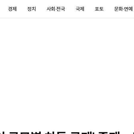
경제
정치
사회·전국
국제
포토
문화·연예