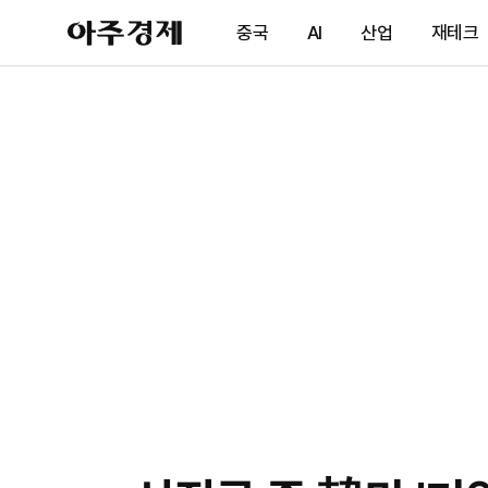
아
중국
AI
산업
재테크
주
경
제