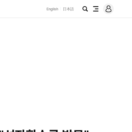
로
English
日本語
그
검
전
인
색
체
메
뉴