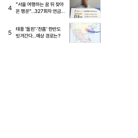
"서울 여행하는 꿈 뒤 찾아
4
온 행운"…327회차 연금
복권720+ 당첨번호조회
주목
태풍 '돌핀'·'찬홈' 한반도
5
빗겨간다…예상 경로는?