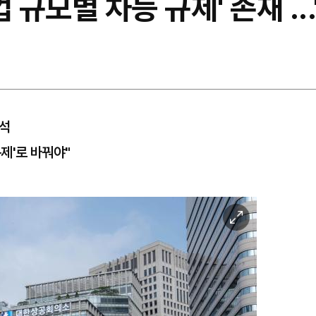
 규모별 차등 규제' 존재 .
분석
규제'로 바꿔야"
이
미
지
확
대