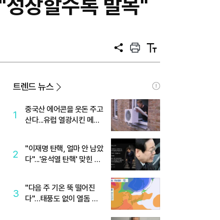
.."성장할수록 발목"
공
프
텍
유
린
스
트
트
크
기
트렌드 뉴스
중국산 에어콘을 웃돈 주고
1
산다...유럽 열광시킨 메이
디
"이재명 탄핵, 얼마 안 남았
2
다"...'윤석열 탄핵' 맞힌 무
당, '성지글' 등장
"다음 주 기온 뚝 떨어진
3
다"…태풍도 없이 열돔 박
살 낸 '이것'