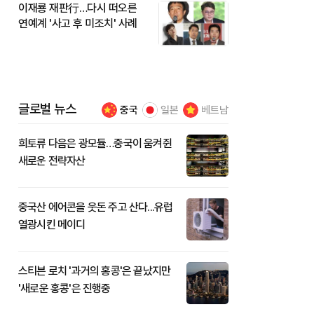
이재룡 재판行…다시 떠오른
연예계 '사고 후 미조치' 사례
글로벌 뉴스
중국
일본
베트남
희토류 다음은 광모듈…중국이 움켜쥔
새로운 전략자산
중국산 에어콘을 웃돈 주고 산다...유럽
열광시킨 메이디
스티븐 로치 '과거의 홍콩'은 끝났지만
'새로운 홍콩'은 진행중