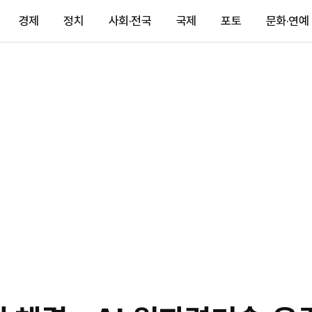
경제
정치
사회·전국
국제
포토
문화·연예