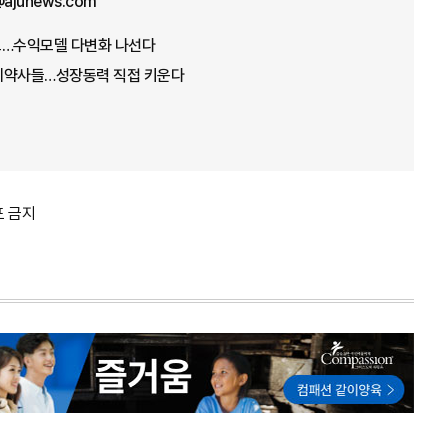
ajunews.com
오…수익모델 다변화 나선다
제약사들…성장동력 직접 키운다
포 금지