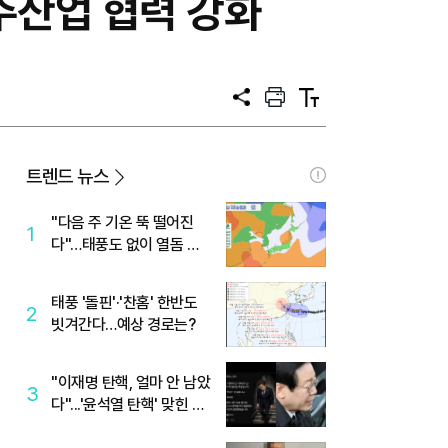
우주산업 협력 강화
공
프
텍
유
린
스
트
트
크
기
트렌드 뉴스
"다음 주 기온 뚝 떨어진
1
다"…태풍도 없이 열돔 박
살 낸 '이것'
태풍 '돌핀'·'찬홈' 한반도
2
빗겨간다…예상 경로는?
"이재명 탄핵, 얼마 안 남았
3
다"...'윤석열 탄핵' 맞힌 무
당, '성지글' 등장