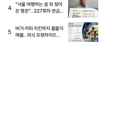
"서울 여행하는 꿈 뒤 찾아
4
온 행운"…327회차 연금
복권720+ 당첨번호조회
주목
버거·커피·치킨까지 줄줄이
5
매물…외식 프랜차이즈
M&A '활기'