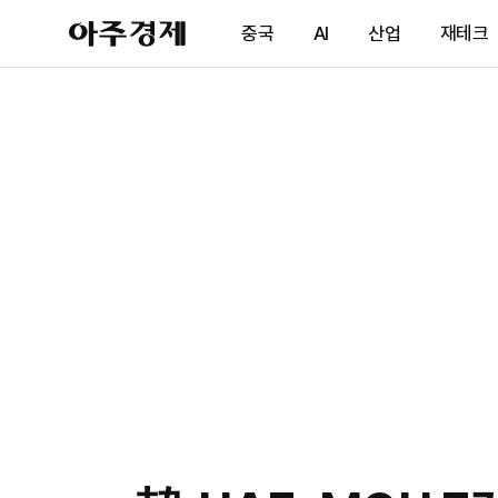
아
중국
AI
산업
재테크
주
경
제