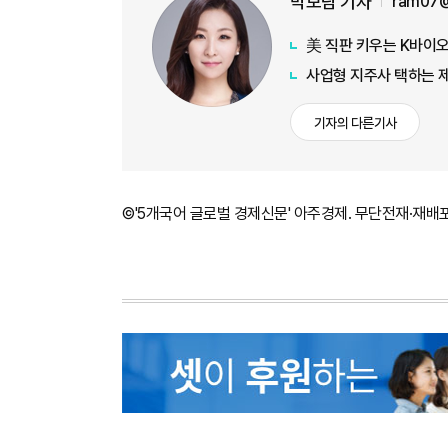
박보람 기자
ram07@
美 직판 키우는 K바이
사업형 지주사 택하는 
기자의 다른기사
©'5개국어 글로벌 경제신문' 아주경제. 무단전재·재배