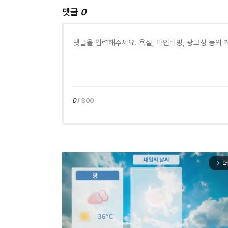
댓글
0
0
/ 300
더
arrow_forward_ios