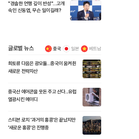
"경솔한 언행 깊이 반성"…고개
숙인 신동엽, 무슨 일이길래?
글로벌 뉴스
중국
일본
베트남
희토류 다음은 광모듈…중국이 움켜쥔
새로운 전략자산
중국산 에어콘을 웃돈 주고 산다...유럽
열광시킨 메이디
스티븐 로치 '과거의 홍콩'은 끝났지만
'새로운 홍콩'은 진행중