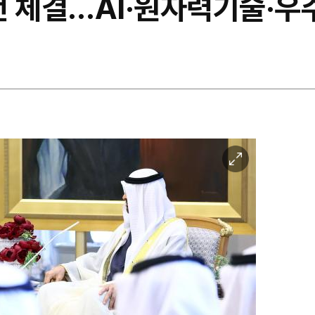
7건 체결…AI·원자력기술·
이
미
지
확
대