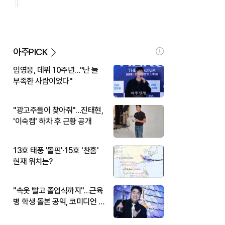
아주PICK
임영웅, 데뷔 10주년…"난 늘
부족한 사람이었다"
"광고주들이 찾아줘"…진태현,
'이숙캠' 하차 후 근황 공개
13호 태풍 '돌핀'·15호 '찬홈'
현재 위치는?
"속옷 빨고 졸업식까지"…근육
병 학생 돌본 공익, 코미디언 김
규원이었다