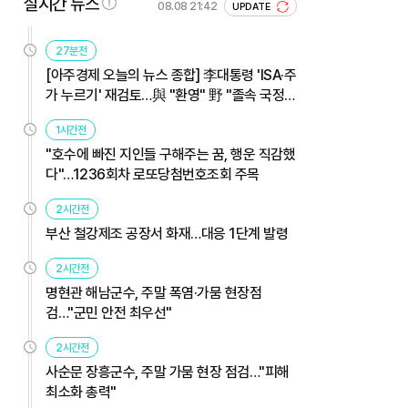
실시간 뉴스
08.08 21:42
UPDATE
27분전
[아주경제 오늘의 뉴스 종합] 李대통령 'ISA·주
가 누르기' 재검토…與 "환영" 野 "졸속 국정"
外
1시간전
"호수에 빠진 지인들 구해주는 꿈, 행운 직감했
다"…1236회차 로또당첨번호조회 주목
2시간전
부산 철강제조 공장서 화재…대응 1단계 발령
2시간전
명현관 해남군수, 주말 폭염·가뭄 현장점
검…"군민 안전 최우선"
2시간전
사순문 장흥군수, 주말 가뭄 현장 점검…"피해
최소화 총력"