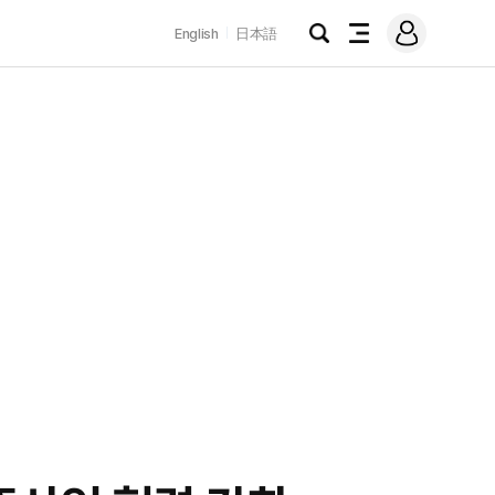
로
English
日本語
그
검
전
인
색
체
메
뉴