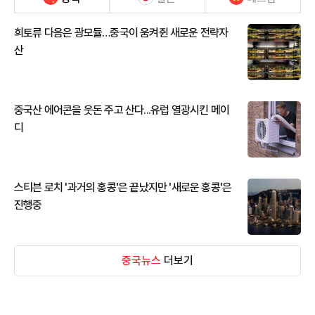
희토류 다음은 광모듈…중국이 움켜쥔 새로운 전략자
산
중국산 에어콘을 웃돈 주고 산다...유럽 열광시킨 메이
디
스티븐 로치 '과거의 홍콩'은 끝났지만 '새로운 홍콩'은
진행중
중국뉴스
더보기