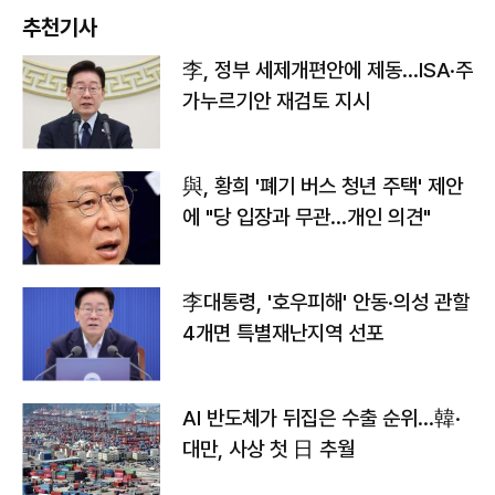
추천기사
李, 정부 세제개편안에 제동…ISA·주
가누르기안 재검토 지시
與, 황희 '폐기 버스 청년 주택' 제안
에 "당 입장과 무관…개인 의견"
李대통령, '호우피해' 안동·의성 관할
4개면 특별재난지역 선포
AI 반도체가 뒤집은 수출 순위…韓·
대만, 사상 첫 日 추월