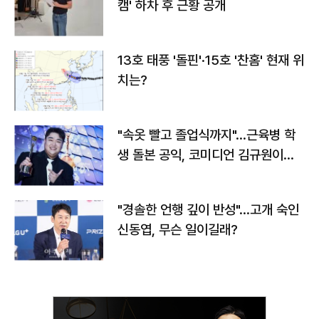
캠' 하차 후 근황 공개
13호 태풍 '돌핀'·15호 '찬홈' 현재 위
치는?
"속옷 빨고 졸업식까지"…근육병 학
생 돌본 공익, 코미디언 김규원이었
다
"경솔한 언행 깊이 반성"…고개 숙인
신동엽, 무슨 일이길래?