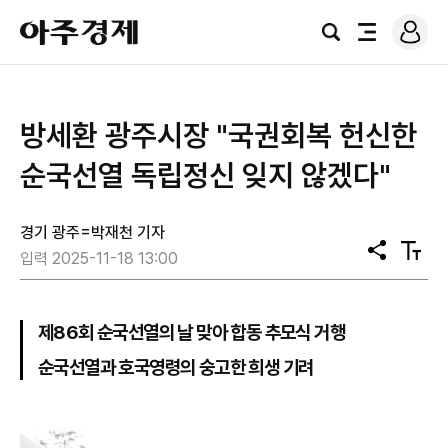
로
아
그
검
전
주
인
색
체
경
메
제
뉴
방세환 광주시장 "국권회복 헌신한
순국선열 독립정신 잊지 않겠다"
경기 광주=박재천 기자
공
텍
입력 2025-11-18 13:00
유
스
트
크
기
제86회 순국선열의 날 맞아 합동 추모식 거행
순국선열과 호국영령의 숭고한 희생 기려