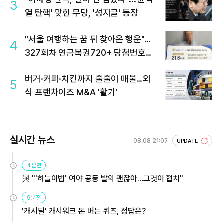
3
열 탄핵' 맞힌 무당, '성지글' 등장
"서울 여행하는 꿈 뒤 찾아온 행운"…
4
327회차 연금복권720+ 당첨번호조
회 주목
버거·커피·치킨까지 줄줄이 매물…외
5
식 프랜차이즈 M&A '활기'
실시간 뉴스
08.08 21:07
UPDATE
4분전
與 "'하늘이법' 여야 공동 발의 괜찮아…그것이 협치"
9분전
'캐시딜' 캐시워크 돈 버는 퀴즈, 정답은?