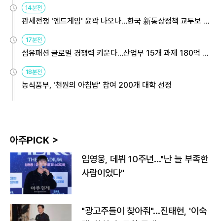
14분전
관세전쟁 '엔드게임' 윤곽 나오나…한국 新통상정책 교두보 활
용해야
17분전
섬유패션 글로벌 경쟁력 키운다…산업부 15개 과제 180억 지
원
18분전
농식품부, '천원의 아침밥' 참여 200개 대학 선정
아주PICK >
임영웅, 데뷔 10주년…"난 늘 부족한
사람이었다"
"광고주들이 찾아줘"…진태현, '이숙