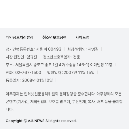
Unmute
개인정보처리방침
청소년보호정책
사이트맵
정기간행등록번호 : 서울 아 00493
회장·발행인 : 곽영길
사장·편집인 : 임규진
청소년보호책임자 : 전운
주소 : 서울특별시 종로구 종로 1길 42(수송동 146-1) 이마빌딩 11층
전화 : 02-767-1500
발행일자 : 2007년 11월 15일
등록일자 : 2008년 01월10일
아주경제는 인터넷신문윤리위원회 윤리강령을 준수합니다. 아주경제의 모든
콘텐츠(기사)는 저작권법의 보호를 받으며, 무단전재, 복사, 배포 등을 금지합
니다.
Copyright ⓒ AJUNEWS All rights reserved.