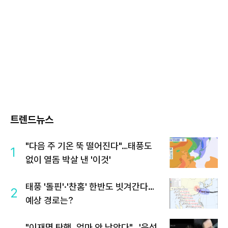
트렌드뉴스
"다음 주 기온 뚝 떨어진다"…태풍도
1
없이 열돔 박살 낸 '이것'
태풍 '돌핀'·'찬홈' 한반도 빗겨간다…
2
예상 경로는?
"이재명 탄핵, 얼마 안 남았다"...'윤석