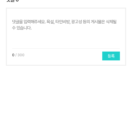
0
/ 300
등록