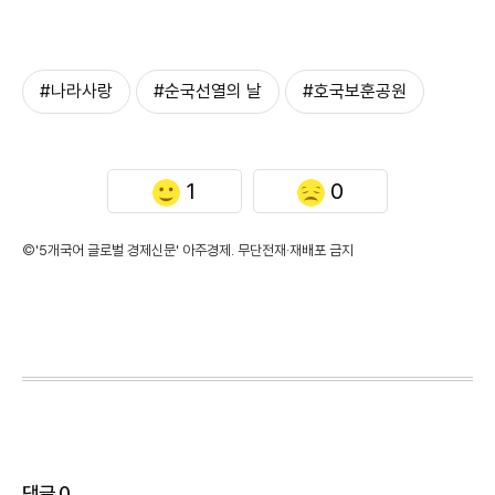
#나라사랑
#순국선열의 날
#호국보훈공원
1
0
©'5개국어 글로벌 경제신문' 아주경제. 무단전재·재배포 금지
댓글
0