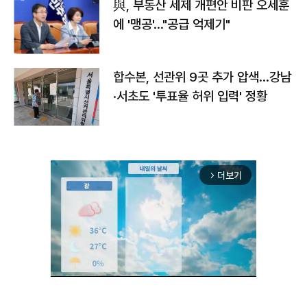
與, 부동산 세제 개편안 비판 오세훈
에 '맹공'…"공급 억제기"
합수본, 선관위 9곳 추가 압색…강남
·서초도 '투표율 허위 입력' 정황
더보기
arrow_forward_ios