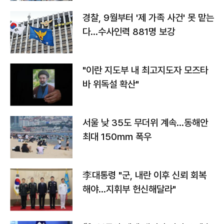
경찰, 9월부터 '제 가족 사건' 못 맡는
다…수사인력 881명 보강
"이란 지도부 내 최고지도자 모즈타
바 위독설 확산"
서울 낮 35도 무더위 계속…동해안
최대 150㎜ 폭우
李대통령 "군, 내란 이후 신뢰 회복
해야…지휘부 헌신해달라"