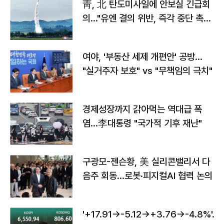
靑, 北 탄도미사일에 안보실 긴급회
의…"유엔 결의 위반, 즉각 중단 촉
구"
여야, '부동산 세제 개편안' 공방…
"실거주자 보호" vs "무책임의 극치"
경제성장까지 갉아먹는 역대급 폭
염…李대통령 "국가적 기후 재난"
구광모-젠슨황, 美 실리콘밸리서 다
음주 회동…로봇·피지컬AI 협력 논의
'+17.91→-5.12→+3.76→-4.8%'…'