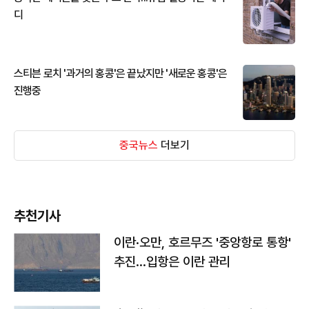
디
스티븐 로치 '과거의 홍콩'은 끝났지만 '새로운 홍콩'은
진행중
중국뉴스
더보기
추천기사
이란·오만, 호르무즈 '중앙항로 통항'
추진…입항은 이란 관리