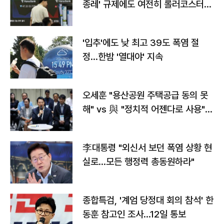
종레' 규제에도 여전히 롤러코스터
타는 코스피
'입추'에도 낮 최고 39도 폭염 절
정…한밤 '열대야' 지속
오세훈 "용산공원 주택공급 동의 못
해" vs 與 "정치적 어젠다로 사용"
맞불
李대통령 "외신서 보던 폭염 상황 현
실로…모든 행정력 총동원하라"
종합특검, '계엄 당정대 회의 참석' 한
동훈 참고인 조사...12일 통보