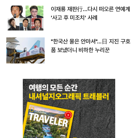
이재룡 재판行…다시 떠오른 연예계
'사고 후 미조치' 사례
"한국산 물은 안마셔"…日 지진 구호
품 보냈더니 비하한 누리꾼