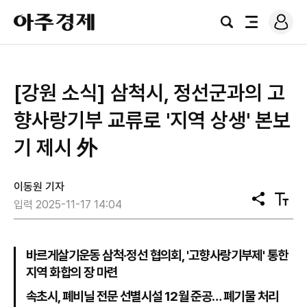
로
아
그
검
전
주
인
색
체
경
메
제
뉴
[강원 소식] 삼척시, 정선군과의 고
향사랑기부 교류로 '지역 상생' 본보
기 제시 外
이동원 기자
공
텍
입력 2025-11-17 14:04
유
스
트
크
기
바르게살기운동 삼척·정선 협의회, '고향사랑기부제' 통한
지역 화합의 장 마련
속초시, 폐비닐 전문 선별시설 12월 준공… 폐기물 처리