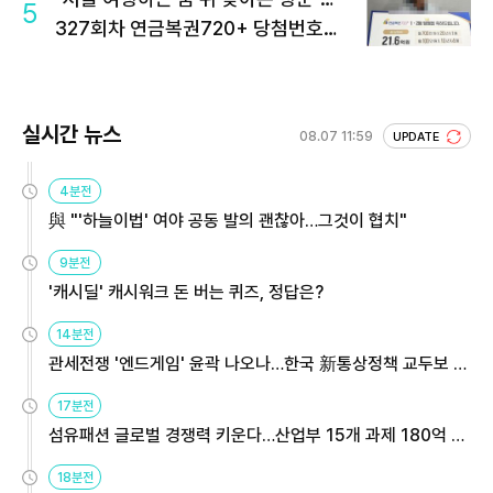
5
327회차 연금복권720+ 당첨번호조
회 주목
실시간 뉴스
08.07 11:59
UPDATE
4분전
與 "'하늘이법' 여야 공동 발의 괜찮아…그것이 협치"
9분전
'캐시딜' 캐시워크 돈 버는 퀴즈, 정답은?
14분전
관세전쟁 '엔드게임' 윤곽 나오나…한국 新통상정책 교두보 활
용해야
17분전
섬유패션 글로벌 경쟁력 키운다…산업부 15개 과제 180억 지
원
18분전