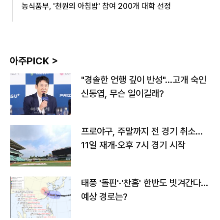
농식품부, '천원의 아침밥' 참여 200개 대학 선정
아주PICK >
"경솔한 언행 깊이 반성"…고개 숙인
신동엽, 무슨 일이길래?
프로야구, 주말까지 전 경기 취소…
11일 재개·오후 7시 경기 시작
태풍 '돌핀'·'찬홈' 한반도 빗겨간다…
예상 경로는?