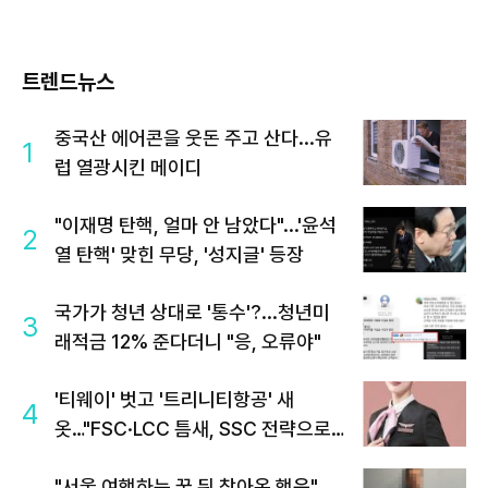
트렌드뉴스
중국산 에어콘을 웃돈 주고 산다...유
1
럽 열광시킨 메이디
"이재명 탄핵, 얼마 안 남았다"...'윤석
2
열 탄핵' 맞힌 무당, '성지글' 등장
국가가 청년 상대로 '통수'?...청년미
3
래적금 12% 준다더니 "응, 오류야"
'티웨이' 벗고 '트리니티항공' 새
4
옷…"FSC·LCC 틈새, SSC 전략으로
공략"
"서울 여행하는 꿈 뒤 찾아온 행운"…