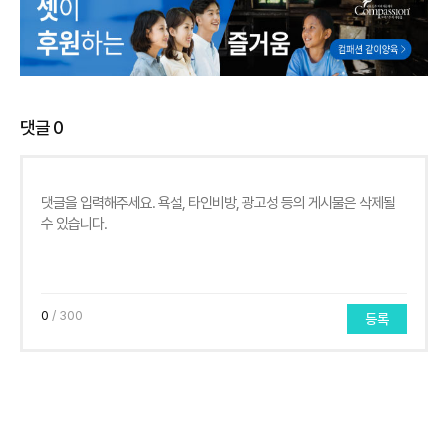
댓글
0
0
/ 300
등록