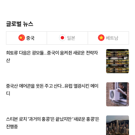
글로벌 뉴스
중국
일본
베트남
희토류 다음은 광모듈…중국이 움켜쥔 새로운 전략자
산
중국산 에어콘을 웃돈 주고 산다...유럽 열광시킨 메이
디
스티븐 로치 '과거의 홍콩'은 끝났지만 '새로운 홍콩'은
진행중