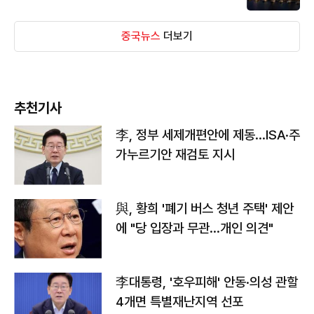
중국뉴스
더보기
추천기사
李, 정부 세제개편안에 제동…ISA·주
가누르기안 재검토 지시
與, 황희 '폐기 버스 청년 주택' 제안
에 "당 입장과 무관…개인 의견"
李대통령, '호우피해' 안동·의성 관할
4개면 특별재난지역 선포