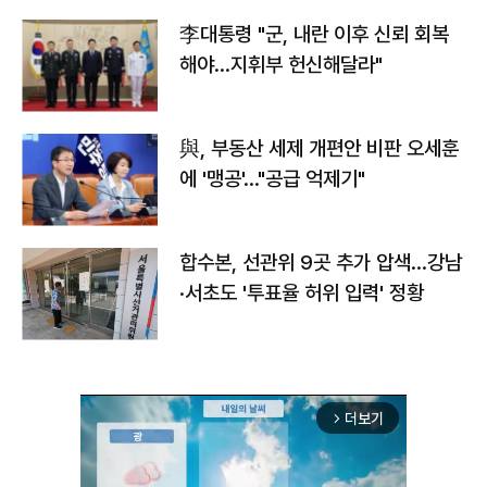
李대통령 "군, 내란 이후 신뢰 회복
해야…지휘부 헌신해달라"
與, 부동산 세제 개편안 비판 오세훈
에 '맹공'…"공급 억제기"
합수본, 선관위 9곳 추가 압색…강남
·서초도 '투표율 허위 입력' 정황
더보기
arrow_forward_ios