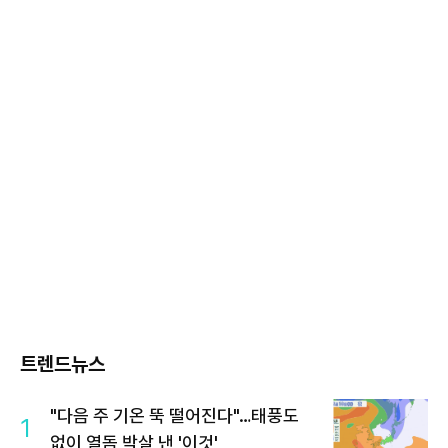
트렌드뉴스
"다음 주 기온 뚝 떨어진다"…태풍도
1
없이 열돔 박살 낸 '이것'