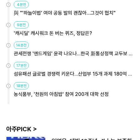
4분전
與 "'하늘이법' 여야 공동 발의 괜찮아…그것이 협치"
9분전
'캐시딜' 캐시워크 돈 버는 퀴즈, 정답은?
14분전
관세전쟁 '엔드게임' 윤곽 나오나…한국 新통상정책 교두보 활
용해야
17분전
섬유패션 글로벌 경쟁력 키운다…산업부 15개 과제 180억 지
원
18분전
농식품부, '천원의 아침밥' 참여 200개 대학 선정
아주PICK >