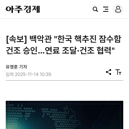
로
아
그
검
전
주
인
색
체
경
메
제
뉴
[속보] 백악관 "한국 핵추진 잠수함
건조 승인…연료 조달·건조 협력"
유영훈 기자
공
텍
입력 2025-11-14 10:39
유
스
트
크
기