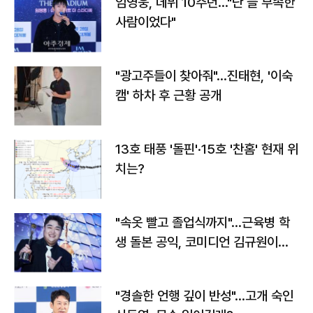
임영웅, 데뷔 10주년…"난 늘 부족한
사람이었다"
"광고주들이 찾아줘"…진태현, '이숙
캠' 하차 후 근황 공개
13호 태풍 '돌핀'·15호 '찬홈' 현재 위
치는?
"속옷 빨고 졸업식까지"…근육병 학
생 돌본 공익, 코미디언 김규원이었
다
"경솔한 언행 깊이 반성"…고개 숙인