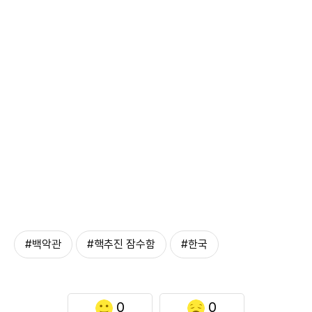
#백악관
#핵추진 잠수함
#한국
0
0