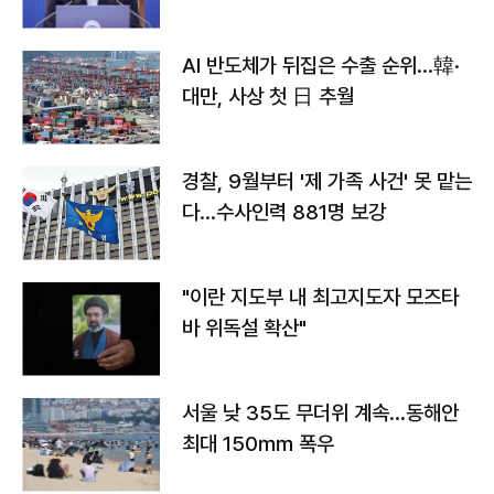
AI 반도체가 뒤집은 수출 순위…韓·
대만, 사상 첫 日 추월
경찰, 9월부터 '제 가족 사건' 못 맡는
다…수사인력 881명 보강
"이란 지도부 내 최고지도자 모즈타
바 위독설 확산"
서울 낮 35도 무더위 계속…동해안
최대 150㎜ 폭우