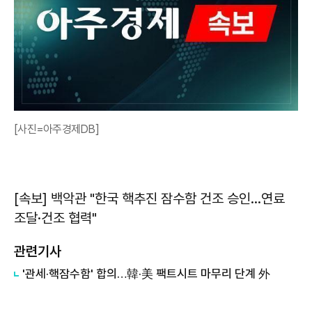
[사진=아주경제DB]
[속보] 백악관 "한국 핵추진 잠수함 건조 승인…연료
조달·건조 협력"
관련기사
'관세·핵잠수함' 합의…韓·美 팩트시트 마무리 단계 外