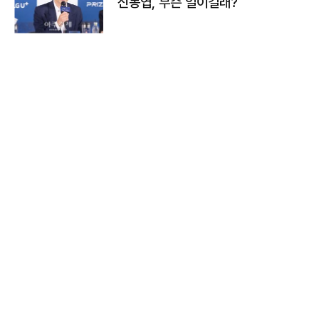
신동엽, 무슨 일이길래?