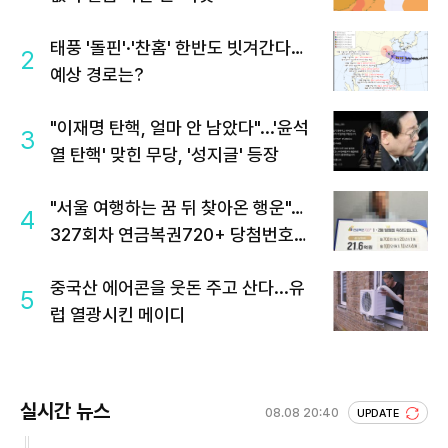
태풍 '돌핀'·'찬홈' 한반도 빗겨간다…
2
예상 경로는?
"이재명 탄핵, 얼마 안 남았다"...'윤석
3
열 탄핵' 맞힌 무당, '성지글' 등장
"서울 여행하는 꿈 뒤 찾아온 행운"…
4
327회차 연금복권720+ 당첨번호조
회 주목
중국산 에어콘을 웃돈 주고 산다...유
5
럽 열광시킨 메이디
실시간 뉴스
08.08 20:40
UPDATE