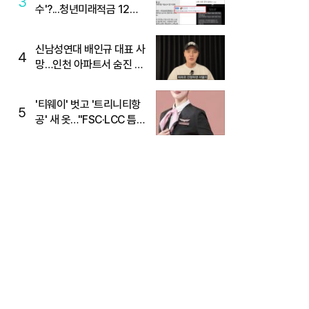
3
수'?...청년미래적금 12%
준다더니 "응, 오류야"
신남성연대 배인규 대표 사
4
망…인천 아파트서 숨진 채
발견
'티웨이' 벗고 '트리니티항
5
공' 새 옷…"FSC·LCC 틈
새, SSC 전략으로 공략"