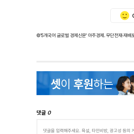
©'5개국어 글로벌 경제신문' 아주경제. 무단전재·재배
댓글
0