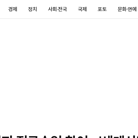
경제
정치
사회·전국
국제
포토
문화·연예