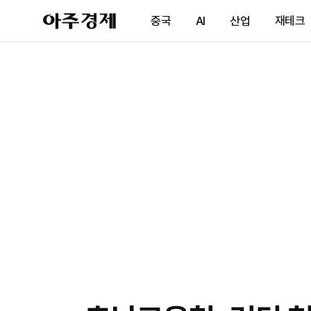
아
중국
AI
산업
재테크
주
경
제