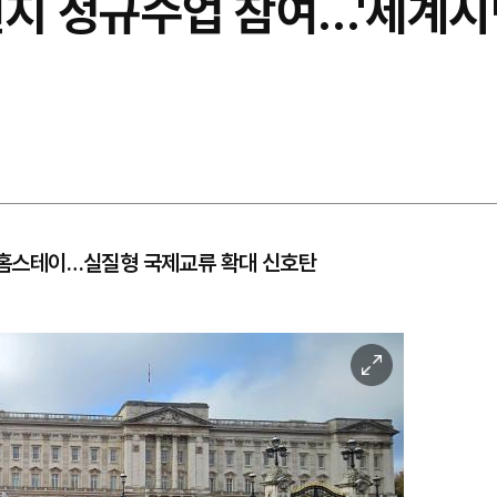
현지 정규수업 참여…'세계시
업·홈스테이…실질형 국제교류 확대 신호탄
이
미
지
확
대