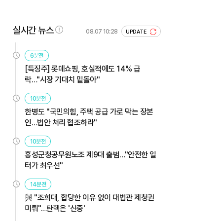
실시간 뉴스
08.07 10:28
UPDATE
6분전
[특징주] 롯데쇼핑, 호실적에도 14% 급
락…"시장 기대치 밑돌아"
10분전
한병도 "국민의힘, 주택 공급 가로 막는 장본
인…법안 처리 협조하라"
10분전
홍성군청공무원노조 제9대 출범…"안전한 일
터가 최우선"
14분전
與 "조희대, 합당한 이유 없이 대법관 제청권
미뤄"…탄핵은 '신중'