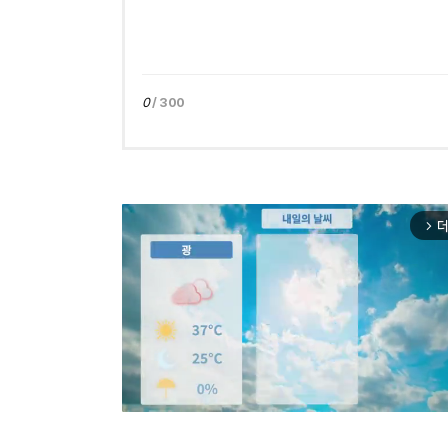
0
/ 300
더
arrow_forward_ios