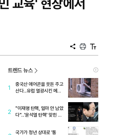
민 교육' 현장에서
공
프
텍
유
린
스
트
트
크
기
트렌드 뉴스
중국산 에어콘을 웃돈 주고
1
산다...유럽 열광시킨 메이
디
"이재명 탄핵, 얼마 안 남았
2
다"...'윤석열 탄핵' 맞힌 무
당, '성지글' 등장
국가가 청년 상대로 '통