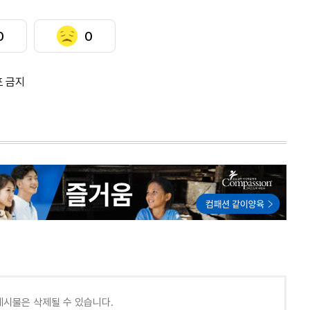
0
0
포 금지