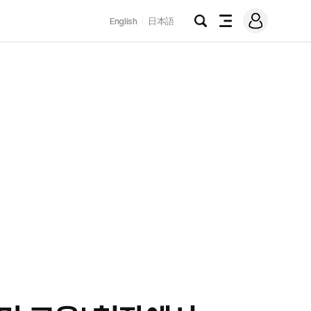
로
English
日本語
그
검
전
인
색
체
메
뉴