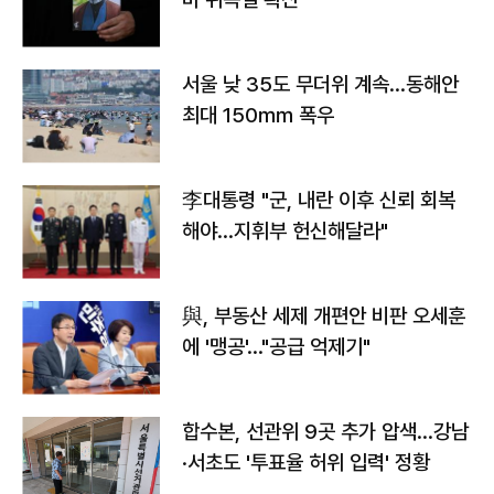
서울 낮 35도 무더위 계속…동해안
최대 150㎜ 폭우
李대통령 "군, 내란 이후 신뢰 회복
해야…지휘부 헌신해달라"
與, 부동산 세제 개편안 비판 오세훈
에 '맹공'…"공급 억제기"
합수본, 선관위 9곳 추가 압색…강남
·서초도 '투표율 허위 입력' 정황