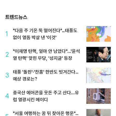
트렌드뉴스
"다음 주 기온 뚝 떨어진다"…태풍도
1
없이 열돔 박살 낸 '이것'
"이재명 탄핵, 얼마 안 남았다"...'윤석
2
열 탄핵' 맞힌 무당, '성지글' 등장
태풍 '돌핀'·'찬홈' 한반도 빗겨간다…
3
예상 경로는?
중국산 에어콘을 웃돈 주고 산다...유
4
럽 열광시킨 메이디
"서울 여행하는 꿈 뒤 찾아온 행운"…