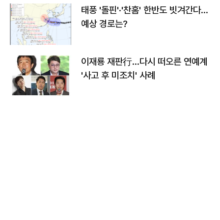
태풍 '돌핀'·'찬홈' 한반도 빗겨간다…
예상 경로는?
이재룡 재판行…다시 떠오른 연예계
'사고 후 미조치' 사례