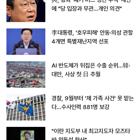
에 "당 입장과 무관…개인 의견"
李대통령, '호우피해' 안동·의성 관할
4개면 특별재난지역 선포
AI 반도체가 뒤집은 수출 순위…韓·
대만, 사상 첫 日 추월
경찰, 9월부터 '제 가족 사건' 못 맡는
다…수사인력 881명 보강
"이란 지도부 내 최고지도자 모즈타
바 위독설 확산"