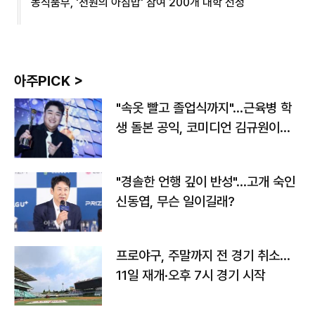
농식품부, '천원의 아침밥' 참여 200개 대학 선정
아주PICK >
"속옷 빨고 졸업식까지"…근육병 학
생 돌본 공익, 코미디언 김규원이었
다
"경솔한 언행 깊이 반성"…고개 숙인
신동엽, 무슨 일이길래?
프로야구, 주말까지 전 경기 취소…
11일 재개·오후 7시 경기 시작