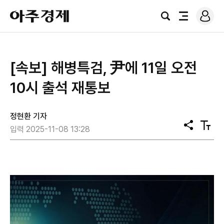
로
아
그
검
전
주
인
색
체
경
메
제
뉴
[속보] 해병특검, 尹에 11일 오전
10시 출석 재통보
정현환 기자
공
텍
입력 2025-11-08 13:28
유
스
트
크
기