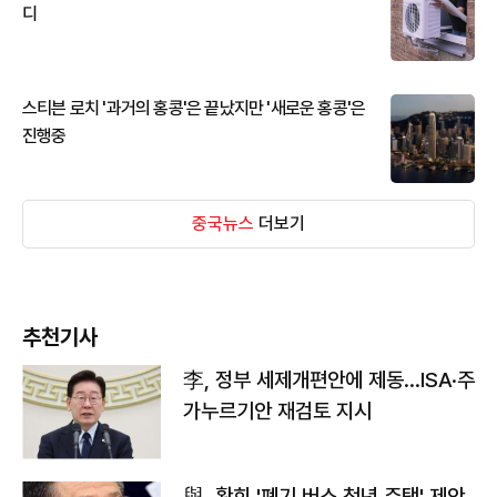
디
스티븐 로치 '과거의 홍콩'은 끝났지만 '새로운 홍콩'은
진행중
중국뉴스
더보기
추천기사
李, 정부 세제개편안에 제동…ISA·주
가누르기안 재검토 지시
與, 황희 '폐기 버스 청년 주택' 제안