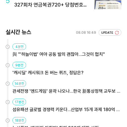
5
327회차 연금복권720+ 당첨번호조
회 주목
실시간 뉴스
08.08 16:49
UPDATE
4분전
與 "'하늘이법' 여야 공동 발의 괜찮아…그것이 협치"
9분전
'캐시딜' 캐시워크 돈 버는 퀴즈, 정답은?
14분전
관세전쟁 '엔드게임' 윤곽 나오나…한국 新통상정책 교두보 활
용해야
17분전
섬유패션 글로벌 경쟁력 키운다…산업부 15개 과제 180억 지
원
18분전