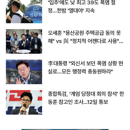
'입추'에도 낮 최고 39도 폭염 절
정…한밤 '열대야' 지속
오세훈 "용산공원 주택공급 동의 못
해" vs 與 "정치적 어젠다로 사용"
맞불
李대통령 "외신서 보던 폭염 상황 현
실로…모든 행정력 총동원하라"
종합특검, '계엄 당정대 회의 참석' 한
동훈 참고인 조사...12일 통보