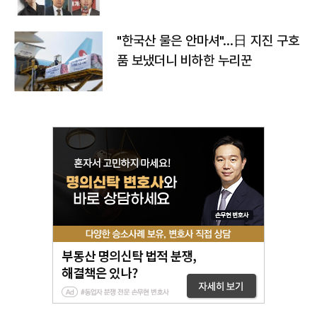
"한국산 물은 안마셔"…日 지진 구호
품 보냈더니 비하한 누리꾼