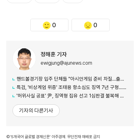
0
0
정해훈 기자
ewigjung@ajunews.com
핸드볼경기장 입주 단체들 "아시안게임 준비 차질…출입 협조 간곡히 요청"
특검, '비상계엄 위증' 조태용 항소심도 징역 7년 구형…내달 19일 선고
'허위사실 공표' 尹, 징역형 집유 선고 1심판결 불복해 항소
기자의 다른기사
©'5개국어 글로벌 경제신문' 아주경제. 무단전재·재배포 금지