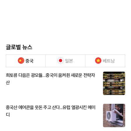
글로벌 뉴스
중국
일본
베트남
희토류 다음은 광모듈…중국이 움켜쥔 새로운 전략자
산
중국산 에어콘을 웃돈 주고 산다...유럽 열광시킨 메이
디