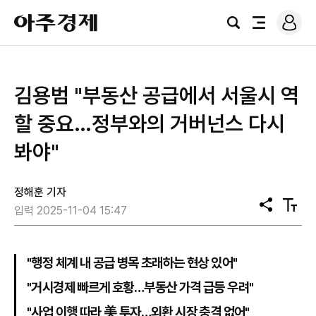
로
아
그
검
전
주
인
색
체
경
메
제
뉴
김용범 "부동산 공급에서 서울시 역
할 중요…정부와의 거버넌스 다시
봐야"
정해훈 기자
공
텍
입력 2025-11-04 15:47
유
스
트
크
기
"행정 체계 내 공급 병목 초래하는 현상 있어"
"거시경제 빠르게 호황…부동산 가격 급등 우려"
"사업 이행 따라 美 투자…외환 시장 충격 없어"