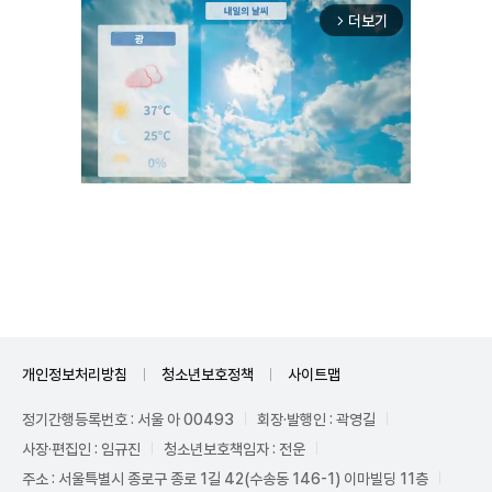
더보기
arrow_forward_ios
Unmute
개인정보처리방침
청소년보호정책
사이트맵
정기간행등록번호 : 서울 아 00493
회장·발행인 : 곽영길
사장·편집인 : 임규진
청소년보호책임자 : 전운
주소 : 서울특별시 종로구 종로 1길 42(수송동 146-1) 이마빌딩 11층