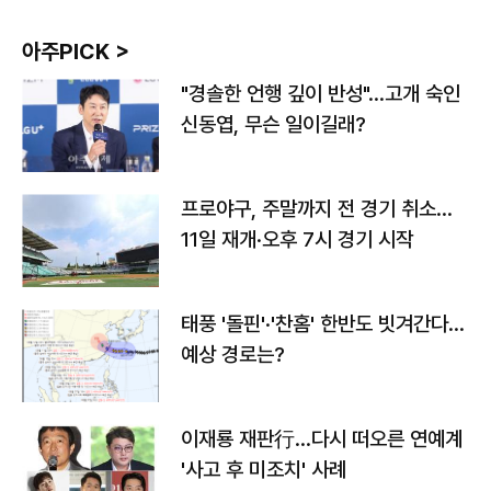
아주PICK >
"경솔한 언행 깊이 반성"…고개 숙인
신동엽, 무슨 일이길래?
프로야구, 주말까지 전 경기 취소…
11일 재개·오후 7시 경기 시작
태풍 '돌핀'·'찬홈' 한반도 빗겨간다…
예상 경로는?
이재룡 재판行…다시 떠오른 연예계
'사고 후 미조치' 사례