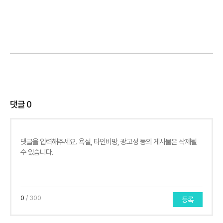
댓글
0
0
/ 300
등록