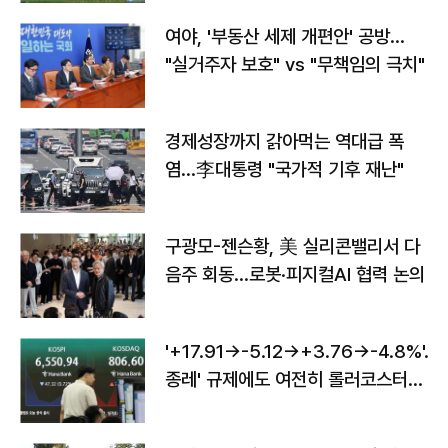
여야, '부동산 세제 개편안' 공방…
"실거주자 보호" vs "무책임의 극치"
경제성장까지 갉아먹는 역대급 폭
염…李대통령 "국가적 기후 재난"
구광모-젠슨황, 美 실리콘밸리서 다
음주 회동…로봇·피지컬AI 협력 논의
'+17.91→-5.12→+3.76→-4.8%'…'
종레' 규제에도 여전히 롤러코스터
타는 코스피