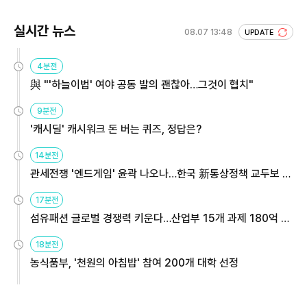
실시간 뉴스
08.07 13:48
UPDATE
4분전
與 "'하늘이법' 여야 공동 발의 괜찮아…그것이 협치"
9분전
'캐시딜' 캐시워크 돈 버는 퀴즈, 정답은?
14분전
관세전쟁 '엔드게임' 윤곽 나오나…한국 新통상정책 교두보 활
용해야
17분전
섬유패션 글로벌 경쟁력 키운다…산업부 15개 과제 180억 지
원
18분전
농식품부, '천원의 아침밥' 참여 200개 대학 선정