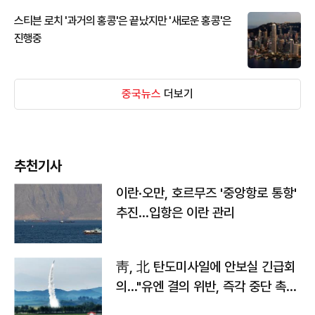
스티븐 로치 '과거의 홍콩'은 끝났지만 '새로운 홍콩'은
진행중
중국뉴스
더보기
추천기사
이란·오만, 호르무즈 '중앙항로 통항'
추진…입항은 이란 관리
靑, 北 탄도미사일에 안보실 긴급회
의…"유엔 결의 위반, 즉각 중단 촉
구"