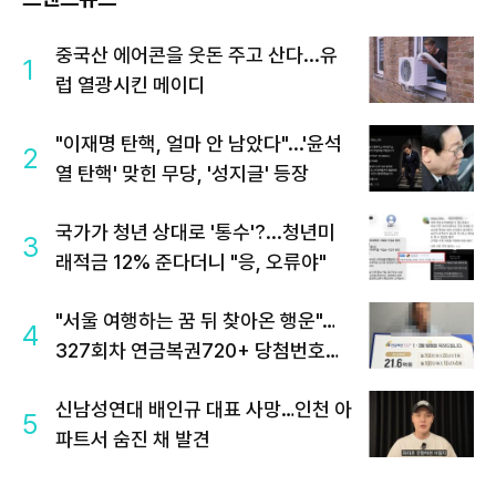
중국산 에어콘을 웃돈 주고 산다...유
1
럽 열광시킨 메이디
"이재명 탄핵, 얼마 안 남았다"...'윤석
2
열 탄핵' 맞힌 무당, '성지글' 등장
국가가 청년 상대로 '통수'?...청년미
3
래적금 12% 준다더니 "응, 오류야"
"서울 여행하는 꿈 뒤 찾아온 행운"…
4
327회차 연금복권720+ 당첨번호조
회 주목
신남성연대 배인규 대표 사망…인천 아
5
파트서 숨진 채 발견