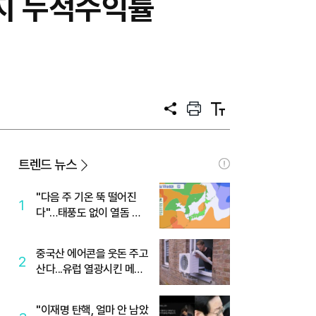
까지 누적수익률
공
프
텍
유
린
스
트
트
크
기
트렌드 뉴스
"다음 주 기온 뚝 떨어진
1
다"…태풍도 없이 열돔 박
살 낸 '이것'
중국산 에어콘을 웃돈 주고
2
산다...유럽 열광시킨 메이
디
"이재명 탄핵, 얼마 안 남았