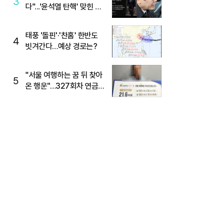
3
다"...'윤석열 탄핵' 맞힌 무
당, '성지글' 등장
태풍 '돌핀'·'찬홈' 한반도
4
빗겨간다…예상 경로는?
"서울 여행하는 꿈 뒤 찾아
5
온 행운"…327회차 연금
복권720+ 당첨번호조회
주목