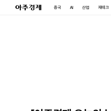
아
중국
AI
산업
재테크
주
경
제