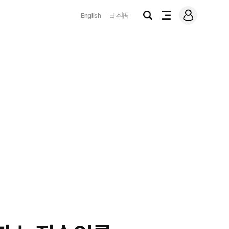
로
English
日本語
그
검
전
인
색
체
메
뉴