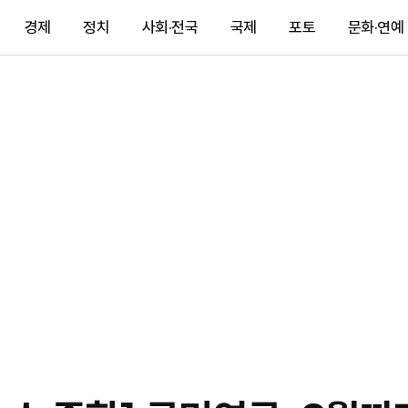
경제
정치
사회·전국
국제
포토
문화·연예