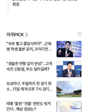
회장
아주PICK
"속옷 빨고 졸업식까지"…근육
병 학생 돌본 공익, 코미디언 김
규원이었다
"경솔한 언행 깊이 반성"…고개
숙인 신동엽, 무슨 일이길래?
프로야구, 주말까지 전 경기 취
소…11일 재개·오후 7시 경기
시작
태풍 '돌핀'·'찬홈' 한반도 빗겨
간다…예상 경로는?