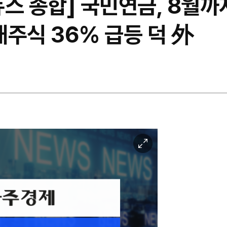
뉴스 종합] 국민연금, 8월
국내주식 36% 급등 덕 外
이
미
지
확
대