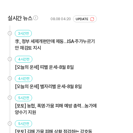
실시간 뉴스
08.08 04:20
UPDATE
3시간전
李, 정부 세제개편안에 제동…ISA·주가누르기
안 재검토 지시
4시간전
[오늘의 운세] 띠별 운세-8월 8일
4시간전
[오늘의 운세] 별자리별 운세-8월 8일
5시간전
[포토] 농협, 폭염·가뭄 피해 예방 총력…농가에
양수기 지원
5시간전
[포토] 김해 가뭄 피해 상황 점검하는 강호동